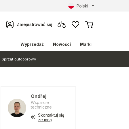
Polski
Zarejestrować się
Wyprzedaż
Nowości
Marki
Sprzęt outdoorowy
Ondřej
Wsparcie
techniczne
Skontaktuj się
ze mną