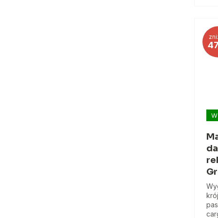
zni
4
W
Ma
da
re
Gr
Wyg
kró
pas
car