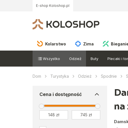
E-shop Koloshop.pl
Kolarstwo
Zima
Biegani
Wszystko
Odzież
Buty
Plecaki i to
Dom
Turystyka
Odzież
Spodnie
Da
Cena i dostępność
na
Damsk