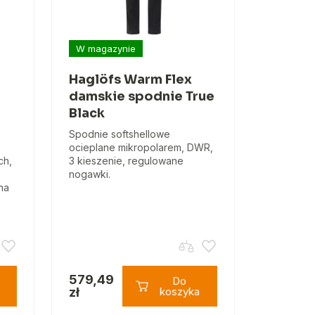
W magazynie
Haglöfs Warm Flex
damskie spodnie True
Black
Spodnie softshellowe
ocieplane mikropolarem, DWR,
ch,
3 kieszenie, regulowane
nogawki.
na
579,49
Do
zł
koszyka