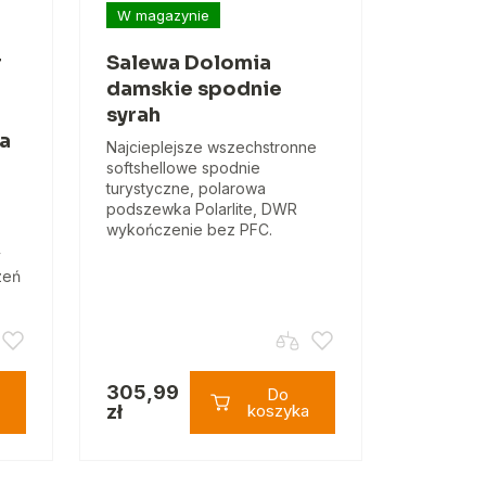
W magazynie
r
Salewa Dolomia
damskie spodnie
syrah
a
Najcieplejsze wszechstronne
softshellowe spodnie
turystyczne, polarowa
podszewka Polarlite, DWR
wykończenie bez PFC.
y
zeń
305,99
Do
zł
koszyka