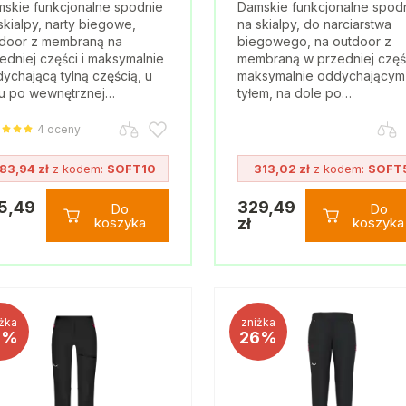
skie funkcjonalne spodnie
Damskie funkcjonalne spod
skialpy, narty biegowe,
na skialpy, do narciarstwa
door z membraną na
biegowego, na outdoor z
edniej części i maksymalnie
membraną w przedniej częśc
ychającą tylną częścią, u
maksymalnie oddychającym
u po wewnętrznej…
tyłem, na dole po…
4 oceny
83,94 zł
z kodem:
SOFT10
313,02 zł
z kodem:
SOFT
5,49
329,49
Do
Do
koszyka
zł
koszyka
żka
zniżka
1%
26%