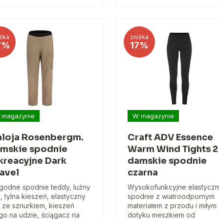
żka
zniżka
7%
17%
 magazynie
W magazynie
loja Rosenbergm.
Craft ADV Essence
mskie spodnie
Warm Wind Tights 2
kreacyjne Dark
damskie spodnie
avel
czarna
odne spodnie teddy, luźny
Wysokofunkcyjne elastycz
j, tylna kieszeń, elastyczny
spodnie z wiatroodpornym
 ze sznurkiem, kieszeń
materiałem z przodu i miłym
go na udzie, ściągacz na
dotyku meszkiem od