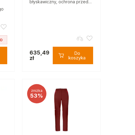
błyskawiczny, ochrona przed…
go
10
635,49
Do
zł
koszyka
zniżka
53%