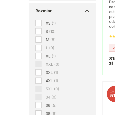
Dam
na 
Rozmiar
out
prz
odd
XS
(1)
doł
S
(10)
M
(8)
L
(9)
2
XL
(1)
31
zł
XXL
(0)
3XL
(1)
4XL
(1)
5XL
(0)
zni
5
34
(0)
36
(5)
38
(6)