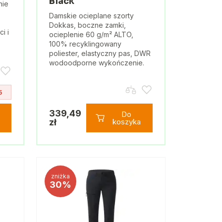
Black
nie
Damskie ocieplane szorty
Dokkas, boczne zamki,
i i
ocieplenie 60 g/m² ALTO,
100% recyklingowany
poliester, elastyczny pas, DWR
wodoodporne wykończenie.
5
339,49
Do
zł
koszyka
zniżka
30%