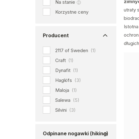
zimny
Na stanie
utraty
Korzystne ceny
biodra
Istotn
ochron
Producent
długich
2117 of Sweden
(1)
Craft
(1)
Dynafit
(1)
Haglöfs
(3)
Maloja
(1)
Salewa
(5)
Silvini
(3)
Odpinane nogawki (hiking)