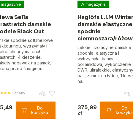
 magazynie
W magazynie
lewa Sella
Haglöfs L.I.M Winte
rastretch damskie
damskie elastyczne
odnie Black Out
spodnie
ciemnoszara/różow
skie spodnie softshellowe
skitouringu, wytrzymały i
Lekkie i izolacyjne damskie
bkoschnący materiał
spodnie, elastyczna i
astretch, 4 kieszenie,
wytrzymała tkanina
kiety nogawek na zamek,
poliamidowa, wykończenie
rona przed śniegiem.
DWR, ultralekkie, elastyczn
pas, zamek na łydce, 1 kies
na…
1 oceny
5,49
375,99
Do
Do
koszyka
zł
koszyka