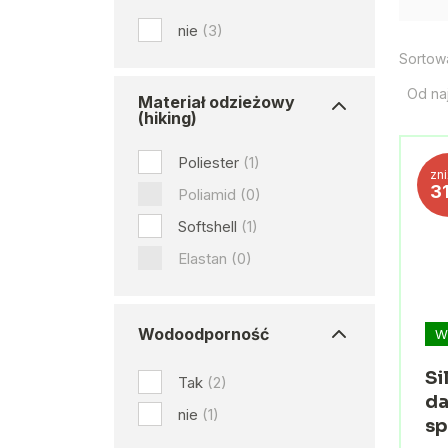
nie
(3)
Sortow
Od na
Materiał odzieżowy
(hiking)
Poliester
(1)
zn
3
Poliamid
(0)
Softshell
(1)
Elastan
(0)
Wodoodporność
W
Si
Tak
(2)
da
nie
(1)
sp