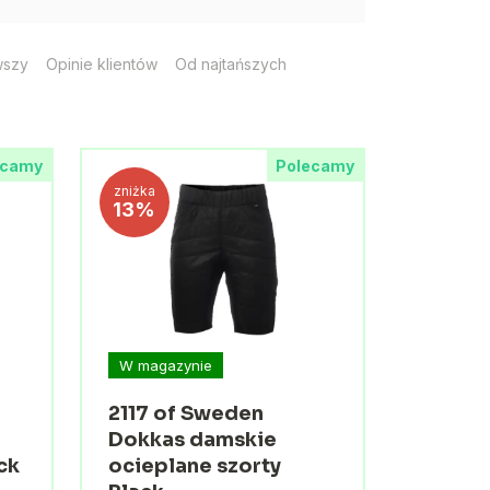
wszy
Opinie klientów
Od najtańszych
ecamy
Polecamy
zniżka
13%
W magazynie
2117 of Sweden
Dokkas damskie
ck
ocieplane szorty