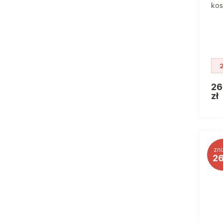
kos
26
zł
zni
2