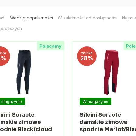
ać:
Według popularności
W zależności od dostępności
Najno
jdroższych
Polecamy
Pol
iżka
zniżka
1%
28%
 magazynie
W magazynie
lvini Soracte
Silvini Soracte
mskie zimowe
damskie zimowe
odnie Black/cloud
spodnie Merlot/Bla