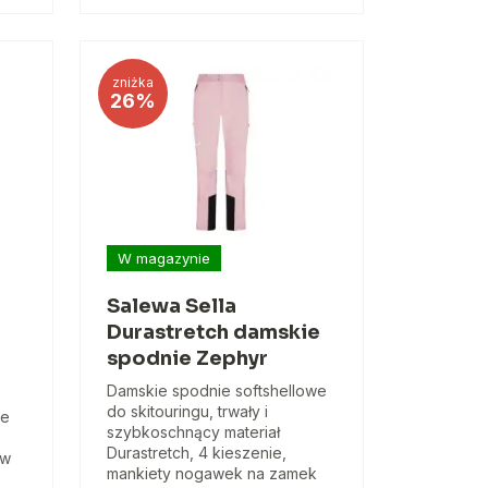
zniżka
26%
W magazynie
Salewa Sella
Durastretch damskie
spodnie Zephyr
Damskie spodnie softshellowe
do skitouringu, trwały i
ne
szybkoschnący materiał
Durastretch, 4 kieszenie,
 w
mankiety nogawek na zamek