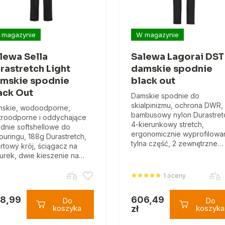
 magazynie
W magazynie
lewa Sella
Salewa Lagorai DST
rastretch Light
damskie spodnie
mskie spodnie
black out
ack Out
Damskie spodnie do
skialpinizmu, ochrona DWR,
skie, wodoodporne,
bambusowy nylon Durastret
troodporne i oddychające
4-kierunkowy stretch,
dnie softshellowe do
ergonomicznie wyprofilowa
touringu, 188g Durastretch,
tylna część, 2 zewnętrzne…
rtowy krój, ściągacz na
urek, dwie kieszenie na…
1 oceny
8,99
606,49
Do
Do
koszyka
zł
koszyka