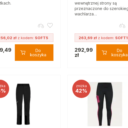
tkach.
wewnętrznej strony są
przeznaczone do szerokie
wachlarza…
256,02 zł
z kodem:
SOFT5
263,69 zł
z kodem:
SOFT
9,49
292,99
Do
Do
koszyka
zł
koszyka
żka
zniżka
6%
42%