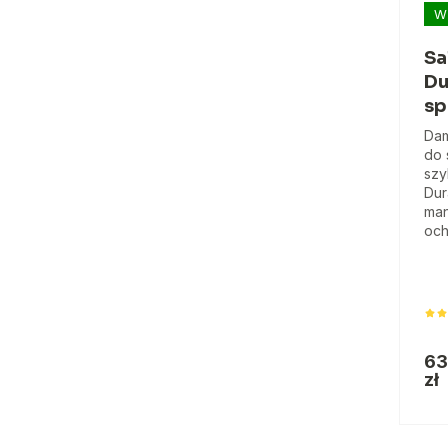
W
Sa
Du
sp
Dam
do 
szy
Dur
man
och
63
zł