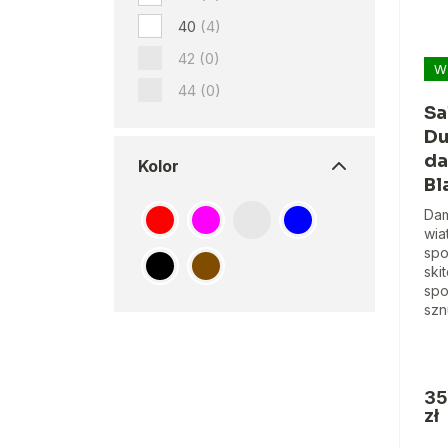
40
(4)
42
(0)
W
44
(0)
Sa
Du
da
Kolor
Bl
Dam
wia
spo
ski
spo
szn
35
zł