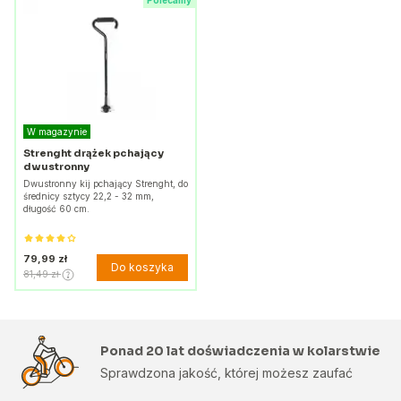
Polecamy
W magazynie
Strenght drążek pchający
dwustronny
Dwustronny kij pchający Strenght, do
średnicy sztycy 22,2 - 32 mm,
długość 60 cm.
79,99 zł
Do koszyka
81,49 zł
Ponad 20 lat doświadczenia w kolarstwie
Sprawdzona jakość, której możesz zaufać