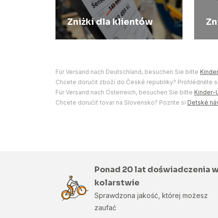
Zniżki dla klientów
Zn
Für Versand nach Deutschland, besuchen Sie bitte
Kinde
Chcete doručit zboží do České republiky? Prohlédněte s
Für Versand nach Österreich, besuchen Sie bitte
Kinder-
Chcete doručiť tovar na Slovensko? Pozrite si
Detské ná
Ponad 20 lat doświadczenia 
kolarstwie
Sprawdzona jakość, której możesz
zaufać