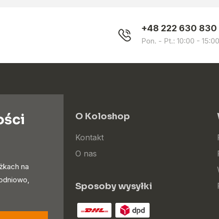
+48 222 630 830
Pon. - Pt.: 10:00 - 15:0
ości
O Koloshop
Kontakt
O nas
iżkach na
godniowo,
Sposoby wysyłki