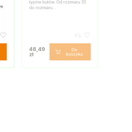
typów butów. Od rozmiaru 33
we
do rozmiaru…
48,49
Do
zł
koszyka