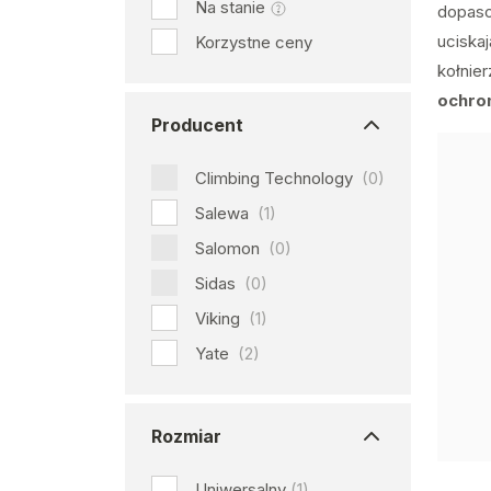
Na stanie
dopas
uciska
Korzystne ceny
kołnie
ochro
Producent
Climbing Technology
(0)
Salewa
(1)
Salomon
(0)
Sidas
(0)
Viking
(1)
Yate
(2)
Rozmiar
Uniwersalny
(1)