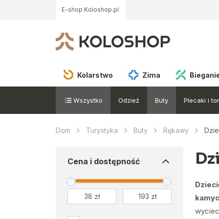
E-shop Koloshop.pl
Kolarstwo
Zima
Biegani
Wszystko
Odzież
Buty
Plecaki i to
Dom
Turystyka
Buty
Rękawy
Dzie
Dz
Cena i dostępność
Dzieci
kamyc
wyciec