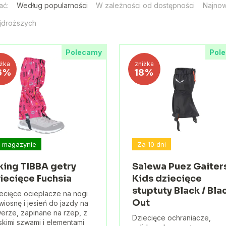
ać:
Według popularności
W zależności od dostępności
Najno
jdroższych
Polecamy
Pol
iżka
zniżka
6%
18%
 magazynie
Za 10 dni
king TIBBA getry
Salewa Puez Gaiter
iecięce Fuchsia
Kids dziecięce
stuptuty Black / Bla
ecięce ocieplacze na nogi
Out
wiosnę i jesień do jazdy na
erze, zapinane na rzep, z
Dziecięce ochraniacze,
skimi szwami i elementami