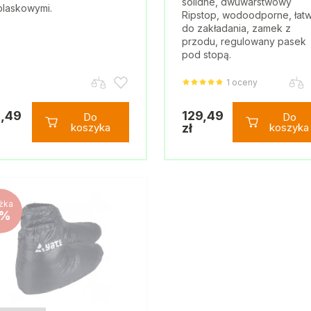
solidne, dwuwarstwowy
laskowymi.
Ripstop, wodoodporne, łat
do zakładania, zamek z
przodu, regulowany pasek
pod stopą.
1 oceny
,49
129,49
Do
Do
koszyka
zł
koszyka
żka
%