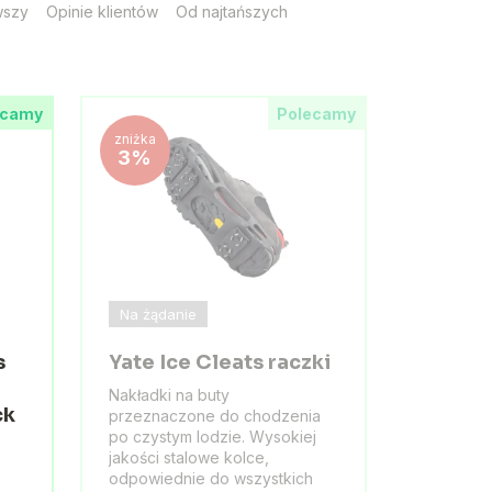
wszy
Opinie klientów
Od najtańszych
ecamy
Polecamy
zniżka
3%
Na żądanie
s
Yate Ice Cleats raczki
Nakładki na buty
ck
przeznaczone do chodzenia
po czystym lodzie. Wysokiej
jakości stalowe kolce,
odpowiednie do wszystkich