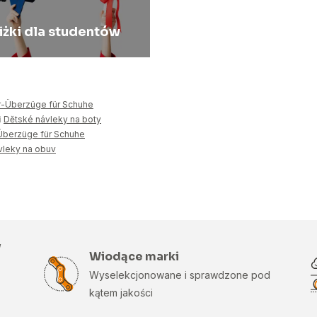
iżki dla studentów
r-Überzüge für Schuhe
i
Dětské návleky na boty
Überzüge für Schuhe
vleky na obuv
w
Wiodące marki
Wyselekcjonowane i sprawdzone pod
kątem jakości