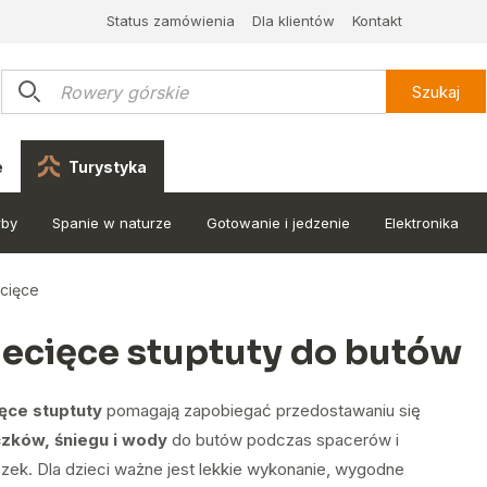
Status zamówienia
Dla klientów
Kontakt
Szukaj
e
Turystyka
rby
Spanie w naturze
Gotowanie i jedzenie
Elektronika
cięce
iecięce stuptuty do butów
ęce stuptuty
pomagają zapobiegać przedostawaniu się
zków, śniegu i wody
do butów podczas spacerów i
zek. Dla dzieci ważne jest lekkie wykonanie, wygodne