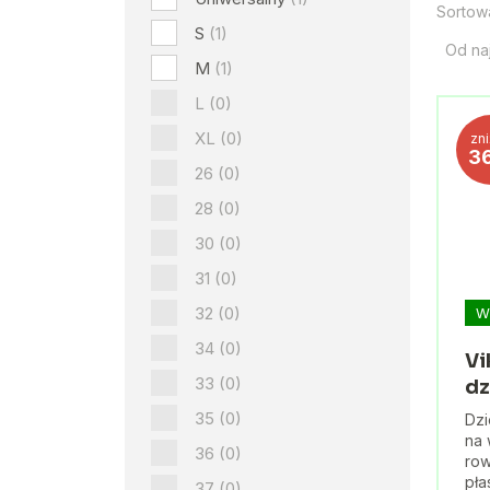
Sortow
S
(1)
Od na
M
(1)
L
(0)
XL
(0)
zn
3
26
(0)
28
(0)
30
(0)
31
(0)
32
(0)
W
34
(0)
Vi
33
(0)
dz
35
(0)
Dzi
na 
36
(0)
row
pła
37
(0)