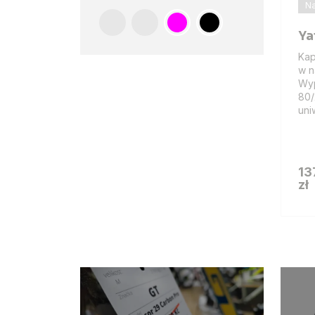
Na
Ya
Kap
w n
Wyp
80/
uni
13
zł