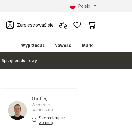
Polski
Zarejestrować się
Wyprzedaż
Nowości
Marki
Sprzęt outdoorowy
Ondřej
Wsparcie
techniczne
Skontaktuj się
ze mną