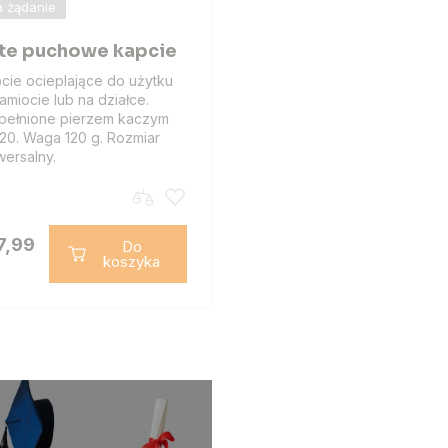
 żądanie
te puchowe kapcie
cie ocieplające do użytku
amiocie lub na działce.
ełnione pierzem kaczym
20. Waga 120 g. Rozmiar
wersalny.
7,99
Do
koszyka