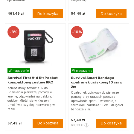
Do koszyka
Do koszyka
461,49 zł
54,49 zł
-
8%
-
10%
W magazynie
W magazynie
Survival First Aid Kit Pocket
Survival Smart Bandage
kompaktowy zestaw RKO
opatrunek uciskowy 10 cm x
2m
Kompaktowy zestaw KPR do
udzielania pierwszej pomocy w
Opatrunek uciskowy do pierwszej
terenie, odpowiedni na trekking i
pomocy przy urazach podczas
outdoor. Mieści się w kieszeni i
uprawiania sportu i w terenie, o
umożliwia szybką interwencję w
szerokości bandaża 10 cm i długości
razie…
bandaża 2 m.
57,49 zł
Do koszyka
Do koszyka
57,49 zł
63,99 zł