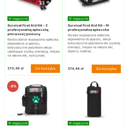
W magazynie
W magazynie
Survival First Aid Kit - Z
Survival First Aid Kit - M
profesjonalną apteczką
profesjonalna apteczka
pierwszej pomocy
Wysoko wyposażona apteczka,
odpowiednia do pojazdu, sekcje
Bardzo dobrze wyposażona apteczka,
kolorystycznie podzielone dla szybkiej
odpowiednia w podróży,
orientacji, miejsce na własne leki,
kolorystycznie podzielone sekcje
odporny materiał,…
ułatwiające szybką orientację, miejsce
na własne leki, wytrzymały…
Do koszyka
270,49 zł
Do koszyka
374,49 zł
-
8%
W magazynie
W magazynie