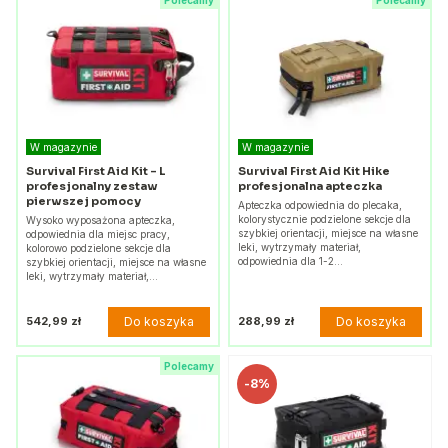
Polecamy
Polecamy
W magazynie
W magazynie
Survival First Aid Kit - L
Survival First Aid Kit Hike
profesjonalny zestaw
profesjonalna apteczka
pierwszej pomocy
Apteczka odpowiednia do plecaka,
kolorystycznie podzielone sekcje dla
Wysoko wyposażona apteczka,
szybkiej orientacji, miejsce na własne
odpowiednia dla miejsc pracy,
leki, wytrzymały materiał,
kolorowo podzielone sekcje dla
odpowiednia dla 1-2…
szybkiej orientacji, miejsce na własne
leki, wytrzymały materiał,…
Do koszyka
Do koszyka
542,99 zł
288,99 zł
Polecamy
-
8%