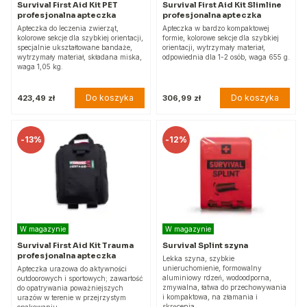
Survival First Aid Kit PET
Survival First Aid Kit Slimline
profesjonalna apteczka
profesjonalna apteczka
Apteczka do leczenia zwierząt,
Apteczka w bardzo kompaktowej
kolorowe sekcje dla szybkiej orientacji,
formie, kolorowe sekcje dla szybkiej
specjalnie ukształtowane bandaże,
orientacji, wytrzymały materiał,
wytrzymały materiał, składana miska,
odpowiednia dla 1-2 osób, waga 655 g.
waga 1,05 kg.
Do koszyka
Do koszyka
423,49 zł
306,99 zł
-
13%
-
12%
W magazynie
W magazynie
Survival First Aid Kit Trauma
Survival Splint szyna
profesjonalna apteczka
Lekka szyna, szybkie
unieruchomienie, formowalny
Apteczka urazowa do aktywności
aluminiowy rdzeń, wodoodporna,
outdoorowych i sportowych; zawartość
zmywalna, łatwa do przechowywania
do opatrywania poważniejszych
i kompaktowa, na złamania i
urazów w terenie w przejrzystym
skręcenia,…
opakowaniu.