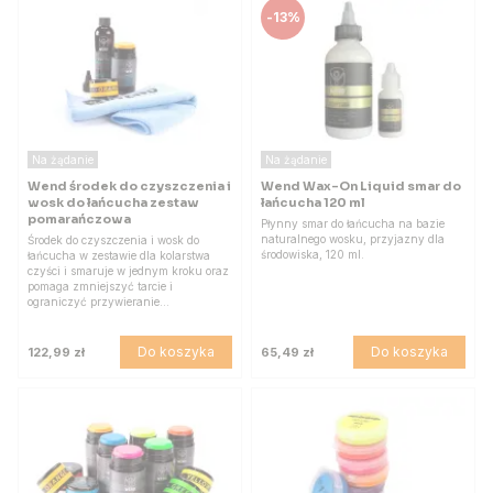
-
13%
Na żądanie
Na żądanie
Wend środek do czyszczenia i
Wend Wax-On Liquid smar do
wosk do łańcucha zestaw
łańcucha 120 ml
pomarańczowa
Płynny smar do łańcucha na bazie
naturalnego wosku, przyjazny dla
Środek do czyszczenia i wosk do
środowiska, 120 ml.
łańcucha w zestawie dla kolarstwa
czyści i smaruje w jednym kroku oraz
pomaga zmniejszyć tarcie i
ograniczyć przywieranie…
Do koszyka
Do koszyka
122,99 zł
65,49 zł