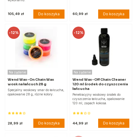
Do koszyka
Do koszyka
105,49 zł
60,99 zł
-
12%
-
12%
Na żądanie
Na żądanie
Wend Wax-On Chain Wax
Wend Wax-Off Chain Cleaner
wosk na łańcuch 28 g
120 ml środek do czyszczenia
łańcucha
Specjalny woskowy smar do łańcucha,
opakowanie 28 g, różne kolory.
Penetracyjny woskowy środek do
czyszczenia łańcucha, opakowanie
120 ml, zapach kokosa.
Do koszyka
Do koszyka
28,99 zł
44,99 zł