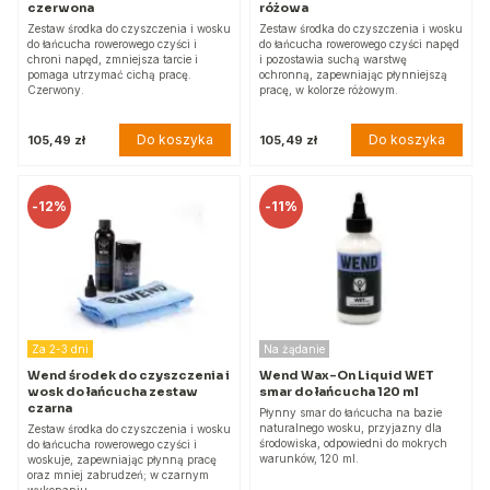
czerwona
różowa
Zestaw środka do czyszczenia i wosku
Zestaw środka do czyszczenia i wosku
do łańcucha rowerowego czyści i
do łańcucha rowerowego czyści napęd
chroni napęd, zmniejsza tarcie i
i pozostawia suchą warstwę
pomaga utrzymać cichą pracę.
ochronną, zapewniając płynniejszą
Czerwony.
pracę, w kolorze różowym.
Do koszyka
Do koszyka
105,49 zł
105,49 zł
-
12%
-
11%
Za 2-3 dni
Na żądanie
Wend środek do czyszczenia i
Wend Wax-On Liquid WET
wosk do łańcucha zestaw
smar do łańcucha 120 ml
czarna
Płynny smar do łańcucha na bazie
naturalnego wosku, przyjazny dla
Zestaw środka do czyszczenia i wosku
środowiska, odpowiedni do mokrych
do łańcucha rowerowego czyści i
warunków, 120 ml.
woskuje, zapewniając płynną pracę
oraz mniej zabrudzeń; w czarnym
wykonaniu.