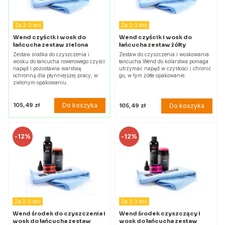
Za 2-3 dni
Za 2-3 dni
Wend czyścik i wosk do
Wend czyścik i wosk do
łańcucha zestaw zielona
łańcucha zestaw żółty
Zestaw środka do czyszczenia i
Zestaw do czyszczenia i woskowania
wosku do łańcucha rowerowego czyści
łańcucha Wend do kolarstwa pomaga
napęd i pozostawia warstwę
utrzymać napęd w czystości i chronić
ochronną dla płynniejszej pracy, w
go, w tym żółte opakowanie.
zielonym opakowaniu.
Do koszyka
105,49 zł
Do koszyka
105,49 zł
-
12%
-
12%
Za 2-3 dni
Za 2-3 dni
Wend środek do czyszczenia i
Wend środek czyszczący i
wosk do łańcucha zestaw
wosk do łańcucha zestaw