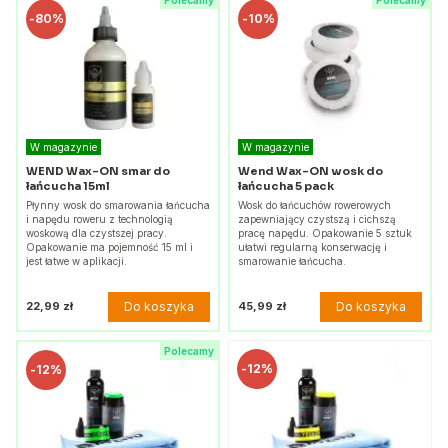
Polecamy
Polecamy
-
80%
-
10%
W magazynie
W magazynie
WEND Wax-ON smar do
Wend Wax-ON wosk do
łańcucha 15ml
łańcucha 5 pack
Płynny wosk do smarowania łańcucha
Wosk do łańcuchów rowerowych
i napędu roweru z technologią
zapewniający czystszą i cichszą
woskową dla czystszej pracy.
pracę napędu. Opakowanie 5 sztuk
Opakowanie ma pojemność 15 ml i
ułatwi regularną konserwację i
jest łatwe w aplikacji.
smarowanie łańcucha.
Do koszyka
Do koszyka
22,99 zł
45,99 zł
Polecamy
-
12%
-
12%