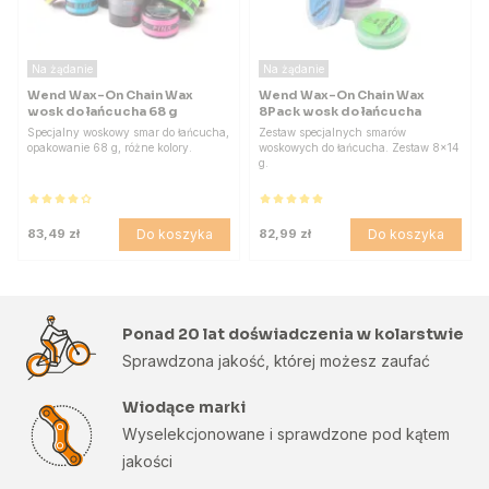
Na żądanie
Na żądanie
Wend Wax-On Chain Wax
Wend Wax-On Chain Wax
wosk do łańcucha 68 g
8Pack wosk do łańcucha
Specjalny woskowy smar do łańcucha,
Zestaw specjalnych smarów
opakowanie 68 g, różne kolory.
woskowych do łańcucha. Zestaw 8x14
g.
Do koszyka
Do koszyka
83,49 zł
82,99 zł
Ponad 20 lat doświadczenia w kolarstwie
Sprawdzona jakość, której możesz zaufać
Wiodące marki
Wyselekcjonowane i sprawdzone pod kątem
jakości