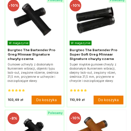
Polecamy
Polecamy
-
10%
-
10%
W magazynie
W magazynie
Burgtec The Bartender Pro
Burgtec The Bartender Pro
Greg Minnaar Signature
Super Soft Greg Minnaar
chwyty czarna
Signature chwyty czarna
Gumowe uchwyty z doskonałym
Super miękkie gumowe chwyty z
tłumieniem wibracji, objemki typu
doskonałym tłumieniem wibracji,
lock-out, zwężone rdzenie, średnica
obejmy lock-out, zwężony rdzeń,
31,5 mm, przyjemne w uchwycie i
średnica 31,5 mm, przyjemne w
oszczędzające stawy.
chwycie i oszczędzające stawy.
Do koszyka
Do koszyka
103,49 zł
110,99 zł
Polecamy
-
10%
-
8%