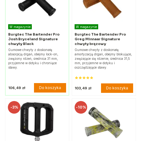
W magazynie
W magazynie
Burgtec The Bartender Pro
Burgtec The Bartender Pro
Josh Bryceland Signature
Greg Minnaar Signature
chwyty Black
chwyty brązowy
Gumowe chwyty z doskonałą
Gumowe chwyty z doskonałą
absorpcją drgań, obejmy lock-on,
amortyzacją drgań, obejmy blokujące,
zwężony rdzeń, średnica 31 mm,
zwężające się rdzenie, średnica 31,5
przyjemne w dotyku i chroniące
mm, przyjemne w dotyku i
stawy.
oszczędzające stawy.
Do koszyka
106,49 zł
Do koszyka
103,49 zł
-
3%
-
10%