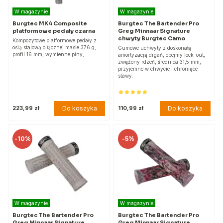
W magazynie
W magazynie
Burgtec MK4 Composite
Burgtec The Bartender Pro
platformowe pedały czarna
Greg Minnaar Signature
chwyty Burgtec Camo
Kompozytowe platformowe pedały z
osią stalową o łącznej masie 376 g,
Gumowe uchwyty z doskonałą
profil 16 mm, wymienne piny,
amortyzacją drgań, obejmy lock-out,
zwężony rdzeń, średnica 31,5 mm,
przyjemne w chwycie i chroniące
stawy.
Do koszyka
Do koszyka
223,99 zł
110,99 zł
-
10%
-
5%
W magazynie
W magazynie
Burgtec The Bartender Pro
Burgtec The Bartender Pro
Greg Minnaar Signature
Greg Minnaar Signature