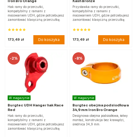
Iron Bro Orange
Kash Bronze
Hak ramy do przerzutki,
Przystawka ramy do przerzutki,
kompatybilny z ramami z
kompatybilna z ramami z
mocowaniem UDH, gdzie potrzebujesz
mocowaniem UDH, gdzie potrzebujesz
zamontować klasyczną przerzutkę.
zamontować klasyczną przerzutkę.
Do koszyka
Do koszyka
173,49 zł
173,49 zł
-
2%
-
8%
W magazynie
W magazynie
Burgtec UDH Hanger hak Race
Burgtec obejma podsiodłowa
Red
34,9 mm Iron Bro Orange
Hak ramy do przerzutki,
Designowa obejma podsiodłowa, łatwy
kompatybilny z ramami z
montaż, konstrukcja bez krawędzi,
mocowaniem UDH, gdzie potrzebujesz
średnica 34,9 mm.
zamontować klasyczną przerzutkę.