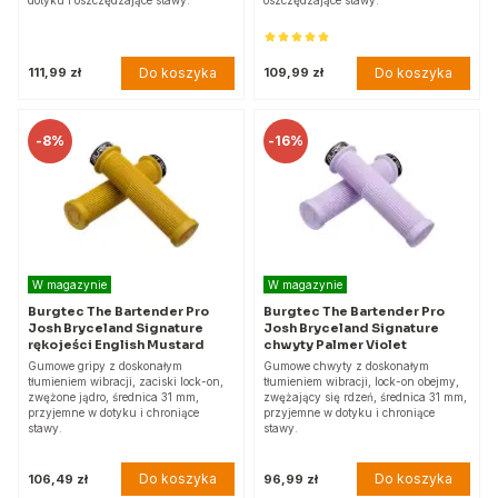
Do koszyka
Do koszyka
111,99 zł
109,99 zł
-
8%
-
16%
W magazynie
W magazynie
Burgtec The Bartender Pro
Burgtec The Bartender Pro
Josh Bryceland Signature
Josh Bryceland Signature
rękojeści English Mustard
chwyty Palmer Violet
Gumowe gripy z doskonałym
Gumowe chwyty z doskonałym
tłumieniem wibracji, zaciski lock-on,
tłumieniem wibracji, lock-on obejmy,
zwężone jądro, średnica 31 mm,
zwężający się rdzeń, średnica 31 mm,
przyjemne w dotyku i chroniące
przyjemne w dotyku i chroniące
stawy.
stawy.
Do koszyka
Do koszyka
106,49 zł
96,99 zł