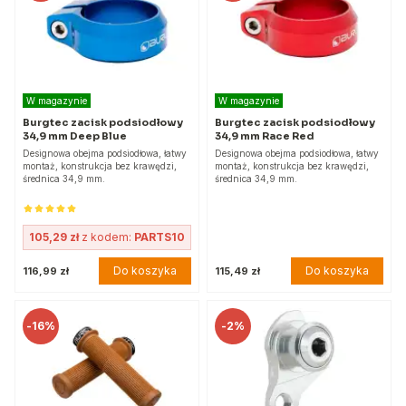
W magazynie
W magazynie
Burgtec zacisk podsiodłowy
Burgtec zacisk podsiodłowy
34,9 mm Deep Blue
34,9 mm Race Red
Designowa obejma podsiodłowa, łatwy
Designowa obejma podsiodłowa, łatwy
montaż, konstrukcja bez krawędzi,
montaż, konstrukcja bez krawędzi,
średnica 34,9 mm.
średnica 34,9 mm.
105,29 zł
z kodem:
PARTS10
Do koszyka
Do koszyka
116,99 zł
115,49 zł
-
16%
-
2%