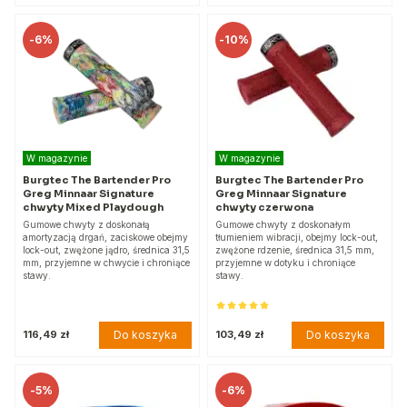
-
6%
-
10%
W magazynie
W magazynie
Burgtec The Bartender Pro
Burgtec The Bartender Pro
Greg Minnaar Signature
Greg Minnaar Signature
chwyty Mixed Playdough
chwyty czerwona
Gumowe chwyty z doskonałą
Gumowe chwyty z doskonałym
amortyzacją drgań, zaciskowe obejmy
tłumieniem wibracji, obejmy lock-out,
lock-out, zwężone jądro, średnica 31,5
zwężone rdzenie, średnica 31,5 mm,
mm, przyjemne w chwycie i chroniące
przyjemne w dotyku i chroniące
stawy.
stawy.
Do koszyka
Do koszyka
116,49 zł
103,49 zł
-
5%
-
6%