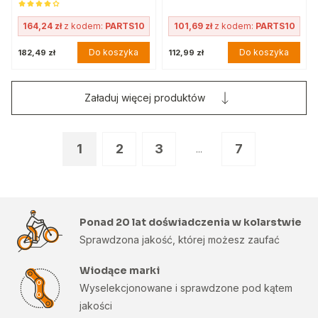
164,24 zł
z kodem:
PARTS10
101,69 zł
z kodem:
PARTS10
Do koszyka
Do koszyka
182,49 zł
112,99 zł
Załaduj więcej produktów
1
2
3
7
...
Ponad 20 lat doświadczenia w kolarstwie
Sprawdzona jakość, której możesz zaufać
Wiodące marki
Wyselekcjonowane i sprawdzone pod kątem
jakości