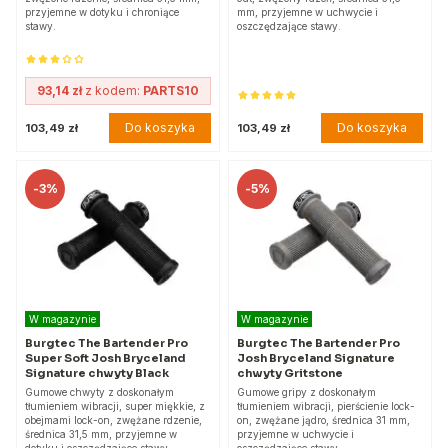
przyjemne w dotyku i chroniące
mm, przyjemne w uchwycie i
stawy.
oszczędzające stawy.
93,14 zł
z kodem:
PARTS10
Do koszyka
Do koszyka
103,49 zł
103,49 zł
-
3%
-
5%
W magazynie
W magazynie
Burgtec The Bartender Pro
Burgtec The Bartender Pro
Super Soft Josh Bryceland
Josh Bryceland Signature
Signature chwyty Black
chwyty Gritstone
Gumowe chwyty z doskonałym
Gumowe gripy z doskonałym
tłumieniem wibracji, super miękkie, z
tłumieniem wibracji, pierścienie lock-
obejmami lock-on, zwężane rdzenie,
on, zwężane jądro, średnica 31 mm,
średnica 31,5 mm, przyjemne w
przyjemne w uchwycie i
dotyku i oszczędzające stawy.
oszczędzające stawy.