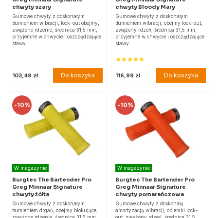
chwyty szary
chwyty Bloody Mary
Gumowe chwyty z doskonałym
Gumowe chwyty z doskonałym
tłumieniem wibracji, lock-out obejmy,
tłumieniem wibracji, obejmy lock-out,
zwężone rdzenie, średnica 31,5 mm,
zwężony rdzeń, średnica 31,5 mm,
przyjemne w chwycie i oszczędzające
przyjemne w chwycie i oszczędzające
stawy.
stawy.
Do koszyka
Do koszyka
103,49 zł
116,99 zł
-
10%
-
10%
W magazynie
W magazynie
Burgtec The Bartender Pro
Burgtec The Bartender Pro
Greg Minnaar Signature
Greg Minnaar Signature
chwyty żółta
chwyty pomarańczowa
Gumowe chwyty z doskonałym
Gumowe chwyty z doskonałą
tłumieniem drgań, obejmy blokujące,
amortyzacją wibracji, objemki lock-
zwężone rdzenie, średnica 31,5 mm,
out, zwężony rdzeń, średnica 31,5