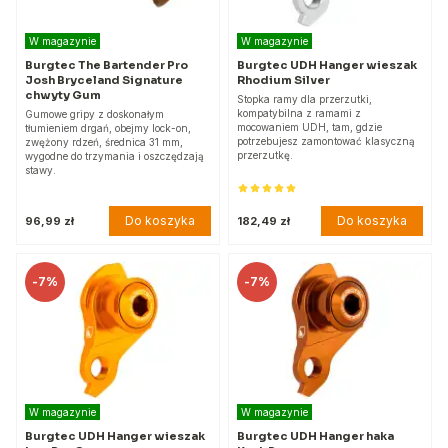
W magazynie
W magazynie
Burgtec The Bartender Pro
Burgtec UDH Hanger wieszak
Josh Bryceland Signature
Rhodium Silver
chwyty Gum
Stopka ramy dla przerzutki,
kompatybilna z ramami z
Gumowe gripy z doskonałym
mocowaniem UDH, tam, gdzie
tłumieniem drgań, obejmy lock-on,
potrzebujesz zamontować klasyczną
zwężony rdzeń, średnica 31 mm,
przerzutkę.
wygodne do trzymania i oszczędzają
stawy.
Do koszyka
Do koszyka
96,99 zł
182,49 zł
-
7%
-
7%
W magazynie
W magazynie
Burgtec UDH Hanger wieszak
Burgtec UDH Hanger haka