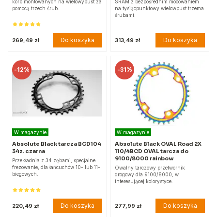
korb montowanych na wielowypust za
SRAM z bezpośrednim mocowaniem
pomocą trzech śrub.
na tysiącpunktowy wielowpust trzema
śrubami.
Do koszyka
Do koszyka
269,49 zł
313,49 zł
-
12%
-
31%
W magazynie
W magazynie
Absolute Black tarcza BCD104
Absolute Black OVAL Road 2X
34z. czarna
110/4BCD OVAL tarcza do
9100/8000 rainbow
Przekładnia z 34 zębami, specjalne
frezowanie, dla łańcuchów 10- lub 11-
Owalny tarczowy przetwornik
biegowych.
drogowy dla 9100/8000, w
interesującej kolorystyce.
Do koszyka
Do koszyka
220,49 zł
277,99 zł