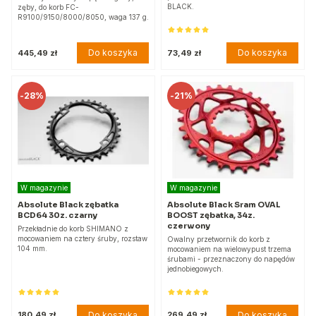
BLACK.
zęby, do korb FC-
R9100/9150/8000/8050, waga 137 g.
Do koszyka
Do koszyka
445,49 zł
73,49 zł
-
28%
-
21%
W magazynie
W magazynie
Absolute Black zębatka
Absolute Black Sram OVAL
BCD64 30z. czarny
BOOST zębatka, 34z.
czerwony
Przekładnie do korb SHIMANO z
mocowaniem na cztery śruby, rozstaw
Owalny przetwornik do korb z
104 mm.
mocowaniem na wielowypust trzema
śrubami - przeznaczony do napędów
jednobiegowych.
Do koszyka
Do koszyka
180,49 zł
269,49 zł