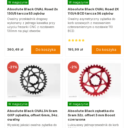
W magazynie
W magazynie
Absolute Black OVAL Road 2x
Absolute Black OVAL Road 2X
130/5 tarcza 53 zębów
110/4 BCD tarcza 36 zębów
Owalny przekładnik drogowy
Owalny asymetryczny zębatka do
wykonany z jednego kawałka przy
korb szosowych z mocowaniem
użyciu frezarki CNC z rozstawem
czteroramiennym o rozstawie 110
130mm na pięć otworów.
BCD.
Do koszyka
Do koszyka
360,49 zł
195,99 zł
-
21%
-
2%
W magazynie
W magazynie
Absolute Black OVAL34 Sram
Absolute Black zębatka do
GXP zębatka, offset 6mm, 34z.
Sram 32z. offset 3 mm Boost
owalny
czerwona
Wysokiej jakości owalna zębatka do
Luksusowy jednoprzewodnik do korb