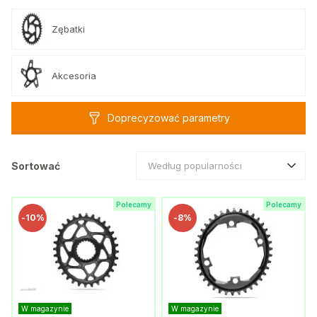
Zębatki
Akcesoria
Doprecyzować parametry
Sortować
Według popularności
Polecamy
Polecamy
-
10%
-
8%
W magazynie
W magazynie