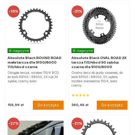
-
19%
-
31%
W magazynie
W magazynie
Absolute Black ROUND ROAD
Absolute Black OVAL ROAD 2X
mała tarcza dla 9100/8000
tarcza 110/4bcd 50 zębów
110/4bcd czarna
czarna dla 9100/8000
Okrągła tarcza, rozstaw 110/4 BCD,
Ovalny tarcz do jazdy szosowej, do
do korb R9100 i R8000, 34 lub 36
korb R9100 i R8000, 50 zębów,
zębów, czarny kolor.
rozstaw mocowania 110/4, kolor
czarny.
Do koszyka
Do koszyka
159,99 zł
360,49 zł
-
27%
-
21%