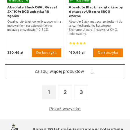
W magazynie
W magazynie
Absolute Black OVAL Gravel
Absolute Black nakrętki i śruby
2X 110/4 BCD zębatka 48
do tarczy Ultegra 6800
zębów
czarne
Owalny pierścień do korb szosowych z
Absolute Black matryca ze śrubami do
mocowaniem na czteroramienną
tarcz mechanizmu korbowego
gwiazdę o rozstawie 110 BCD.
Shimano Ultegra, frezowana CNC,
kolor czarny.
Do koszyka
Do koszyka
330,49 zł
160,99 zł
Załaduj więcej produktów
1
2
3
Pokaż wszystko
Ponad 20 lat doświadczenia w kolarstwie