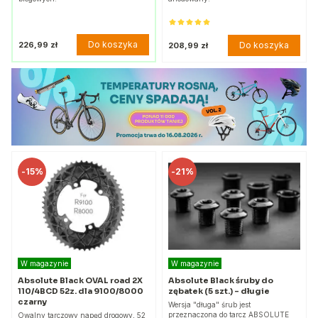
Do koszyka
226,99 zł
Do koszyka
208,99 zł
-
15%
-
21%
W magazynie
W magazynie
Absolute Black OVAL road 2X
Absolute Black śruby do
110/4BCD 52z. dla 9100/8000
zębatek (5 szt.) - długie
czarny
Wersja "długa" śrub jest
przeznaczona do tarcz ABSOLUTE
Owalny tarczowy napęd drogowy, 52