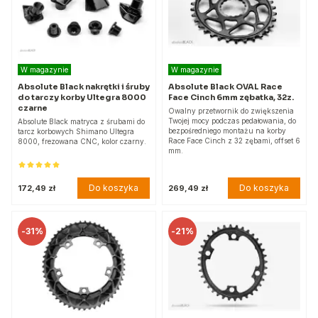
W magazynie
W magazynie
Absolute Black nakrętki i śruby
Absolute Black OVAL Race
do tarczy korby Ultegra 8000
Face Cinch 6mm zębatka, 32z.
czarne
Owalny przetwornik do zwiększenia
Twojej mocy podczas pedałowania, do
Absolute Black matryca z śrubami do
bezpośredniego montażu na korby
tarcz korbowych Shimano Ultegra
Race Face Cinch z 32 zębami, offset 6
8000, frezowana CNC, kolor czarny.
mm.
Do koszyka
Do koszyka
172,49 zł
269,49 zł
-
31%
-
21%