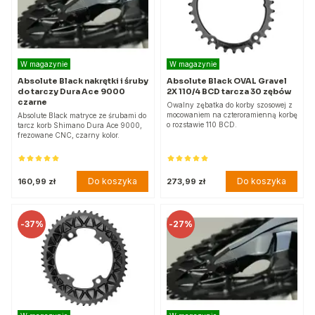
W magazynie
W magazynie
Absolute Black nakrętki i śruby
Absolute Black OVAL Gravel
do tarczy Dura Ace 9000
2X 110/4 BCD tarcza 30 zębów
czarne
Owalny zębatka do korby szosowej z
mocowaniem na czteroramienną korbę
Absolute Black matryce ze śrubami do
o rozstawie 110 BCD.
tarcz korb Shimano Dura Ace 9000,
frezowane CNC, czarny kolor.
Do koszyka
Do koszyka
160,99 zł
273,99 zł
-
37%
-
27%