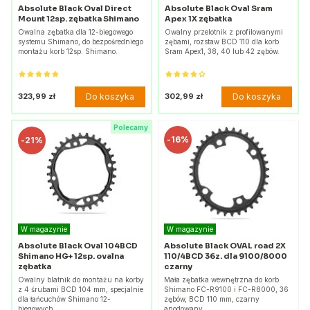
Absolute Black Oval Direct
Absolute Black Oval Sram
Mount 12sp. zębatka Shimano
Apex 1X zębatka
Owalna zębatka dla 12-biegowego
Owalny przelotnik z profilowanymi
systemu Shimano, do bezpośredniego
zębami, rozstaw BCD 110 dla korb
montażu korb 12sp. Shimano.
Sram Apex1, 38, 40 lub 42 zębów.
Do koszyka
Do koszyka
323,99 zł
302,99 zł
Polecamy
-
16%
-
21%
W magazynie
W magazynie
Absolute Black Oval 104BCD
Absolute Black OVAL road 2X
Shimano HG+ 12sp. ovalna
110/4BCD 36z. dla 9100/8000
zębatka
czarny
Owalny blatnik do montażu na korby
Mała zębatka wewnętrzna do korb
z 4 śrubami BCD 104 mm, specjalnie
Shimano FC-R9100 i FC-R8000, 36
dla łańcuchów Shimano 12-
zębów, BCD 110 mm, czarny
biegowych.
anodowany.