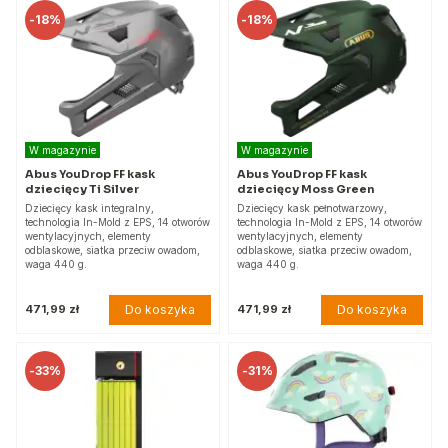
-
18%
-
18%
W magazynie
W magazynie
Abus YouDrop FF kask
Abus YouDrop FF kask
dziecięcy Ti Silver
dziecięcy Moss Green
Dziecięcy kask integralny,
Dziecięcy kask pełnotwarzowy,
technologia In-Mold z EPS, 14 otworów
technologia In-Mold z EPS, 14 otworów
wentylacyjnych, elementy
wentylacyjnych, elementy
odblaskowe, siatka przeciw owadom,
odblaskowe, siatka przeciw owadom,
waga 440 g.
waga 440 g.
Do koszyka
Do koszyka
471,99 zł
471,99 zł
-
33%
-
31%