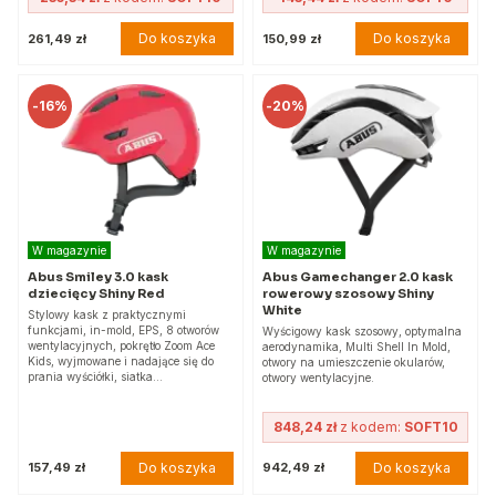
Do koszyka
Do koszyka
261,49 zł
150,99 zł
-
16%
-
20%
W magazynie
W magazynie
Abus Smiley 3.0 kask
Abus Gamechanger 2.0 kask
dziecięcy Shiny Red
rowerowy szosowy Shiny
White
Stylowy kask z praktycznymi
funkcjami, in-mold, EPS, 8 otworów
Wyścigowy kask szosowy, optymalna
wentylacyjnych, pokrętło Zoom Ace
aerodynamika, Multi Shell In Mold,
Kids, wyjmowane i nadające się do
otwory na umieszczenie okularów,
prania wyściółki, siatka…
otwory wentylacyjne.
848,24 zł
z kodem:
SOFT10
Do koszyka
Do koszyka
157,49 zł
942,49 zł