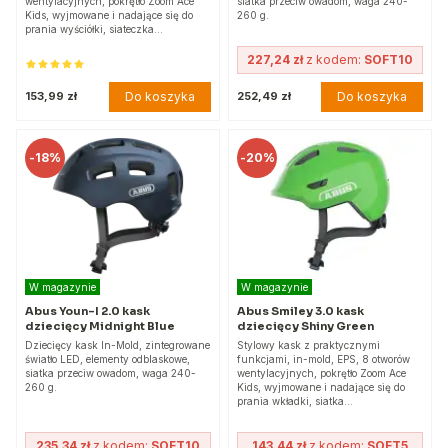
wentylacyjnych, pokrętło Zoom Ace
siatka przeciw owadom, waga 240-
Kids, wyjmowane i nadające się do
260 g.
prania wyściółki, siateczka…
227,24 zł
z kodem:
SOFT10
Do koszyka
Do koszyka
153,99 zł
252,49 zł
-
18%
-
20%
W magazynie
W magazynie
Abus Youn-I 2.0 kask
Abus Smiley 3.0 kask
dziecięcy Midnight Blue
dziecięcy Shiny Green
Dziecięcy kask In-Mold, zintegrowane
Stylowy kask z praktycznymi
światło LED, elementy odblaskowe,
funkcjami, in-mold, EPS, 8 otworów
siatka przeciw owadom, waga 240-
wentylacyjnych, pokrętło Zoom Ace
260 g.
Kids, wyjmowane i nadające się do
prania wkładki, siatka…
235,34 zł
z kodem:
SOFT10
143,44 zł
z kodem:
SOFT5