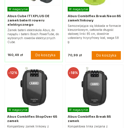
W magazynie
W magazynie
Abus Cube IT1 XPLUS OE
Abus Combiflex Break Neon 85
zamek baterii roweru
zamek linkowy
elektrycznego
Samozwijająca się blokada w formacie
kieszonkowym, całkowita długość
Zamek baterii elektrokola Abus, do
stalowej linki 85 cm, dowolnie
napędu i baterii Bosch PowerTube, do
ustawiany trzycyfrowy kod, waga 58
wybranych rowerów elektrycznych
g.
Cube.
Do koszyka
160,49 zł
Do koszyka
70,99 zł
-
12%
-
18%
W magazynie
W magazynie
Abus Combiflex StopOver 65
Abus Combiflex Break 85
zamek
zamek
Kompaktowy zamek linkowy z
Kompaktowa linka zwijana z