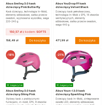
Abus Smiley 3.0 kask
Abus YouDrop FF kask
dziecięcy Pink Butterfly
dziecięcy Velvet Black
Kask dziecięcy, technologia In-Mold,
Dziecięcy kask pełnotwarzowy,
elementy odblaskowe, siatka przeciw
technologia In-Mold z EPS, 14 otworów
owadom, wyjmowana wyściółka, waga
wentylacyjnych, elementy
220-240 g.
odblaskowe, siatka przeciw owadom,
waga 440 g.
150,57 zł
z kodem:
SOFT5
Do koszyka
Do koszyka
158,49 zł
471,99 zł
-
18%
-
21%
W magazynie
W magazynie
Abus Smiley 3.0 kask
Abus Youn-I 2.0 kask
dziecięcy Shiny Pink
dziecięcy Sparkling Pink
Stylowy kask z praktycznymi
Dziecięcy kask In-Mold, zintegrowane
funkcjami, in-mold, EPS, 8 otworów
światło LED, elementy odblaskowe,