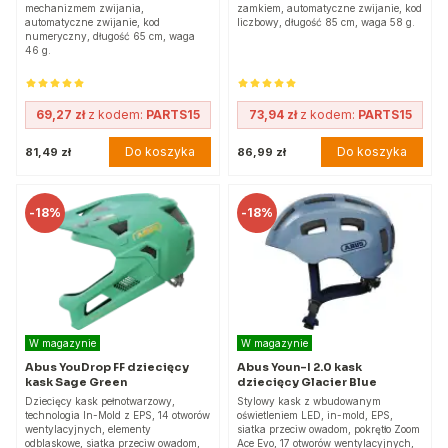
mechanizmem zwijania,
zamkiem, automatyczne zwijanie, kod
automatyczne zwijanie, kod
liczbowy, długość 85 cm, waga 58 g.
numeryczny, długość 65 cm, waga
46 g.
69,27 zł
z kodem:
PARTS15
73,94 zł
z kodem:
PARTS15
Do koszyka
Do koszyka
81,49 zł
86,99 zł
-
18%
-
18%
W magazynie
W magazynie
Abus YouDrop FF dziecięcy
Abus Youn-I 2.0 kask
kask Sage Green
dziecięcy Glacier Blue
Dziecięcy kask pełnotwarzowy,
Stylowy kask z wbudowanym
technologia In-Mold z EPS, 14 otworów
oświetleniem LED, in-mold, EPS,
wentylacyjnych, elementy
siatka przeciw owadom, pokrętło Zoom
odblaskowe, siatka przeciw owadom,
Ace Evo, 17 otworów wentylacyjnych,