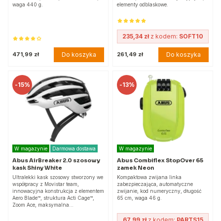
waga 440 g.
elementy odblaskowe.
235,34 zł
z kodem:
SOFT10
Do koszyka
Do koszyka
471,99 zł
261,49 zł
-
15%
-
13%
W magazynie
Darmowa dostawa
W magazynie
Abus AirBreaker 2.0 szosowy
Abus Combiflex StopOver 65
kask Shiny White
zamek Neon
Ultralekki kask szosowy stworzony we
Kompaktowa zwijana linka
współpracy z Movistar team,
zabezpieczająca, automatyczne
innowacyjna konstrukcja z elementem
zwijanie, kod numeryczny, długość
Aero Blade™, struktura Acti Cage™,
65 cm, waga 46 g.
Zoom Ace, maksymalna…
67,99 zł
z kodem:
PARTS15