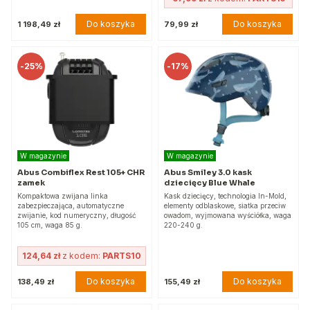
Do koszyka
Do koszyka
1 198,49 zł
79,99 zł
-
25%
-
17%
W magazynie
W magazynie
Abus Combiflex Rest 105+ CHR
Abus Smiley 3.0 kask
zamek
dziecięcy Blue Whale
Kompaktowa zwijana linka
Kask dziecięcy, technologia In-Mold,
zabezpieczająca, automatyczne
elementy odblaskowe, siatka przeciw
zwijanie, kod numeryczny, długość
owadom, wyjmowana wyściółka, waga
105 cm, waga 85 g.
220-240 g.
124,64 zł
z kodem:
PARTS10
Do koszyka
Do koszyka
138,49 zł
155,49 zł