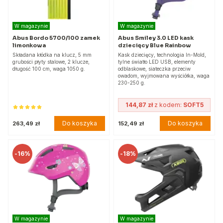
W magazynie
W magazynie
Abus Bordo 5700/100 zamek
Abus Smiley 3.0 LED kask
limonkowa
dziecięcy Blue Rainbow
Składana kłódka na klucz, 5 mm
Kask dziecięcy, technologia In-Mold,
grubości płyty stalowe, 2 klucze,
tylne światło LED USB, elementy
długość 100 cm, waga 1050 g.
odblaskowe, siateczka przeciw
owadom, wyjmowana wyściółka, waga
230-250 g.
144,87 zł
z kodem:
SOFT5
Do koszyka
Do koszyka
263,49 zł
152,49 zł
-
16%
-
18%
W magazynie
W magazynie