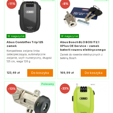
-
11%
-
8%
W magazynie
W magazynie
Abus Combiflex Trip 125
Abus Bosch BLO BOS IT2.1
zamek
XPlus OE Service - zamek
baterii roweru elektrycznego
Kompaktowa zwijana linka
zabezpieczająca, automatyczne
Zamek do rowerów elektrycznych z
zwijanie, szyfr numeryczny, długość
baterią Bosch
125 cm, waga 128 g.
Do koszyka
Do koszyka
123,49 zł
169,99 zł
Polecamy
-
33%
-
13%