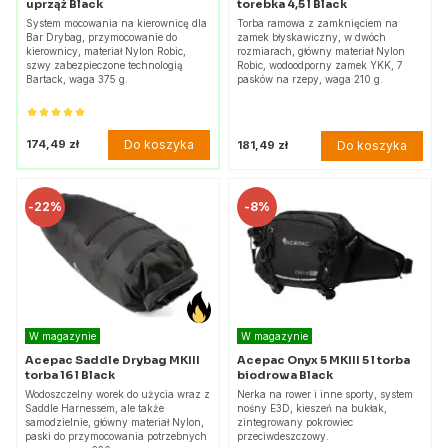
uprząż Black
torebka 4,5 l Black
System mocowania na kierownicę dla
Torba ramowa z zamknięciem na
Bar Drybag, przymocowanie do
zamek błyskawiczny, w dwóch
kierownicy, materiał Nylon Robic,
rozmiarach, główny materiał Nylon
szwy zabezpieczone technologią
Robic, wodoodporny zamek YKK, 7
Bartack, waga 375 g.
pasków na rzepy, waga 210 g.
Do koszyka
174,49 zł
Do koszyka
181,49 zł
-
22%
-
8%
W magazynie
W magazynie
Acepac Saddle Drybag MKIII
Acepac Onyx 5 MKIII 5 l torba
torba 16 l Black
biodrowa Black
Wodoszczelny worek do użycia wraz z
Nerka na rower i inne sporty, system
Saddle Harnessem, ale także
nośny E3D, kieszeń na bukłak,
samodzielnie, główny materiał Nylon,
zintegrowany pokrowiec
paski do przymocowania potrzebnych
przeciwdeszczowy.