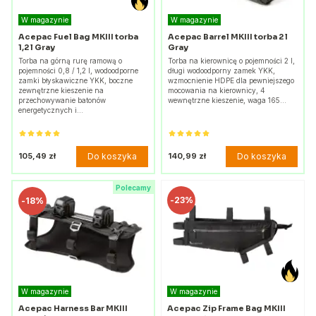
W magazynie
W magazynie
Acepac Fuel Bag MKIII torba
Acepac Barrel MKIII torba 2 l
1,2 l Gray
Gray
Torba na górną rurę ramową o
Torba na kierownicę o pojemności 2 l,
pojemności 0,8 / 1,2 l, wodoodporne
długi wodoodporny zamek YKK,
zamki błyskawiczne YKK, boczne
wzmocnienie HDPE dla pewniejszego
zewnętrzne kieszenie na
mocowania na kierownicy, 4
przechowywanie batonów
wewnętrzne kieszenie, waga 165…
energetycznych i…
Do koszyka
Do koszyka
105,49 zł
140,99 zł
Polecamy
-
23%
-
18%
W magazynie
W magazynie
Acepac Harness Bar MKIII
Acepac Zip Frame Bag MKIII