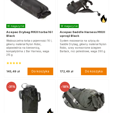
W magazynie
W magazynie
Acepac Drybag MKIII torba 16 l
Acepac Saddle Harness MKIII
Black
uprząż Black
Wodoszczelna torba o pojemności 16 l,
System mocowania na sztycę do
główny materiał Nylon Robic,
Saddle Drybag, główny materiał Nylon
odpowiednia na kierownicę,
Robic, szwy wzmocnione ściegiem
kompatybilna z Bar Harness, waga
Bartack, nici poliestrowe, waga 390 g.
215 g.
Do koszyka
Do koszyka
145,49 zł
172,49 zł
-
31%
-
18%