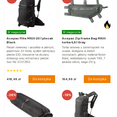
W magazynie
W magazynie
Acepac Flite MKIII 20 l plecak
Acepac Zip Frame Bag MKIII
Black
torba 4,5 l Gray
Plecak rowerowy i saszetka w jednym,
Torba ramowa z zamknięciem na
pojemność 20 litrów, system wentylacji
suwak, dostępna w dwóch
pleców E3D, kieszenie na okulary,
rozmiarach, główny materiał Nylon
drobiazgi oraz ochraniacz pleców
Robic, wodoodporny suwak YKK, 7
Sas-Tec SC1/CB52…
pasków velcro, waga 210 g.
Do koszyka
Do koszyka
418,49 zł
164,99 zł
-
26%
-
18%