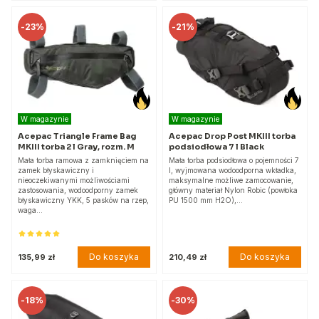
-
23%
-
21%
W magazynie
W magazynie
Acepac Triangle Frame Bag
Acepac Drop Post MKIII torba
MKIII torba 2 l Gray, rozm. M
podsiodłowa 7 l Black
Mała torba ramowa z zamknięciem na
Mała torba podsiodłowa o pojemności 7
zamek błyskawiczny i
l, wyjmowana wodoodporna wkładka,
nieoczekiwanymi możliwościami
maksymalne możliwe zamocowanie,
zastosowania, wodoodporny zamek
główny materiał Nylon Robic (powłoka
błyskawiczny YKK, 5 pasków na rzep,
PU 1500 mm H2O),…
waga…
Do koszyka
Do koszyka
135,99 zł
210,49 zł
-
18%
-
30%