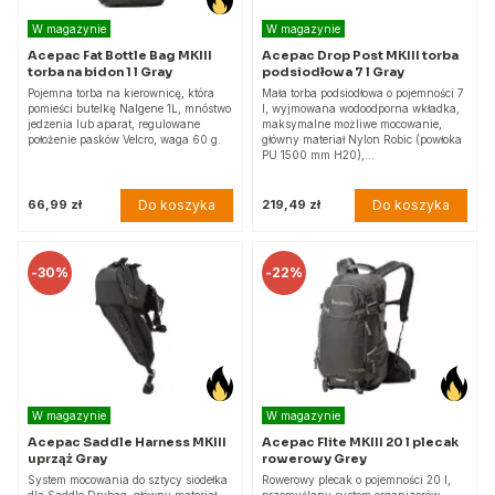
W magazynie
W magazynie
Acepac Fat Bottle Bag MKIII
Acepac Drop Post MKIII torba
torba na bidon 1 l Gray
podsiodłowa 7 l Gray
Pojemna torba na kierownicę, która
Mała torba podsiodłowa o pojemności 7
pomieści butelkę Nalgene 1L, mnóstwo
l, wyjmowana wodoodporna wkładka,
jedzenia lub aparat, regulowane
maksymalne możliwe mocowanie,
położenie pasków Velcro, waga 60 g.
główny materiał Nylon Robic (powłoka
PU 1500 mm H20),…
Do koszyka
Do koszyka
66,99 zł
219,49 zł
-
30%
-
22%
W magazynie
W magazynie
Acepac Saddle Harness MKIII
Acepac Flite MKIII 20 l plecak
uprząż Gray
rowerowy Grey
System mocowania do sztycy siodełka
Rowerowy plecak o pojemności 20 l,