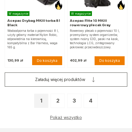
W magazynie
W magazynie
Acepac Drybag MKIII torba 8 l
Acepac Flite 10 MKIII
Black
rowerowy plecak Gray
Wodoodporna torba o pojemności 8 l,
Rowerowy plecak o pojemności 10 l,
użyty główny materiał Nylon Robic,
przemyślany system organizerów,
odpowiednia na kierownicę,
system nośny E3D, paski na kask,
kompatybilna z Bar Harness, waga
technologia LCG, zintegrowany
165 g.
pokrowiec przeciwdeszczowy.
Do koszyka
Do koszyka
130,99 zł
402,99 zł
Załaduj więcej produktów
1
2
3
4
Pokaż wszystko