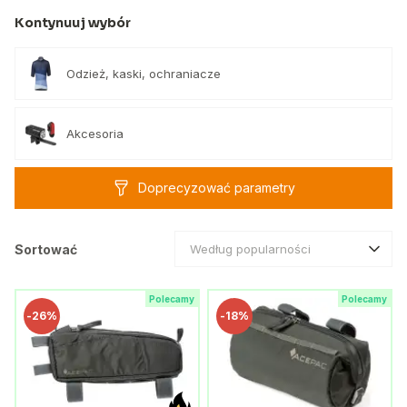
Kontynuuj wybór
Odzież, kaski, ochraniacze
Akcesoria
Doprecyzować parametry
Sortować
Według popularności
Polecamy
Polecamy
-
26%
-
18%