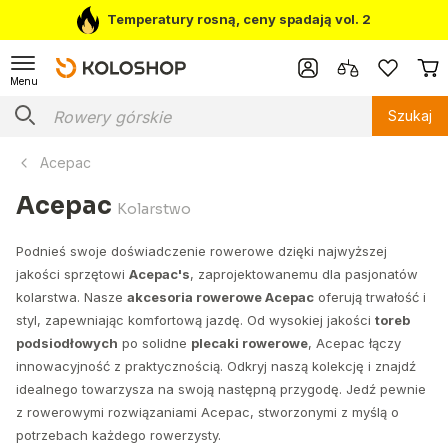
Temperatury rosną, ceny spadają vol. 2
Menu
Szukaj
Acepac
Acepac
Kolarstwo
Podnieś swoje doświadczenie rowerowe dzięki najwyższej
jakości sprzętowi
Acepac's
, zaprojektowanemu dla pasjonatów
kolarstwa. Nasze
akcesoria rowerowe Acepac
oferują trwałość i
styl, zapewniając komfortową jazdę. Od wysokiej jakości
toreb
podsiodłowych
po solidne
plecaki rowerowe
, Acepac łączy
innowacyjność z praktycznością. Odkryj naszą kolekcję i znajdź
idealnego towarzysza na swoją następną przygodę. Jedź pewnie
z rowerowymi rozwiązaniami Acepac, stworzonymi z myślą o
potrzebach każdego rowerzysty.