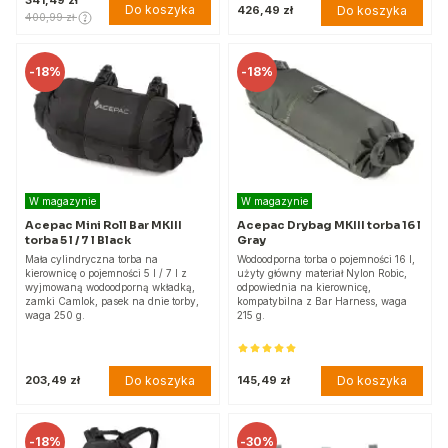
Do koszyka
Do koszyka
426,49 zł
400,99 zł
-
18%
-
18%
W magazynie
W magazynie
Acepac Mini Roll Bar MKIII
Acepac Drybag MKIII torba 16 l
torba 5 l / 7 l Black
Gray
Mała cylindryczna torba na
Wodoodporna torba o pojemności 16 l,
kierownicę o pojemności 5 l / 7 l z
użyty główny materiał Nylon Robic,
wyjmowaną wodoodporną wkładką,
odpowiednia na kierownicę,
zamki Camlok, pasek na dnie torby,
kompatybilna z Bar Harness, waga
waga 250 g.
215 g.
Do koszyka
Do koszyka
203,49 zł
145,49 zł
-
18%
-
30%