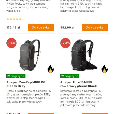
dla Saddle Drybag, główny materiał
przemyślany system organizerów,
Nylon Robic, szwy wzmocnione
system nośny E3D, paski na kask,
ściegiem Bartack, nici poliestrowe,
technologia LCG, zintegrowana
waga 375 g.
peleryna przeciwdeszczowa.
Do koszyka
Do koszyka
172,49 zł
382,99 zł
-
14%
-
20%
W magazynie
W magazynie
Acepac Zam Exp MKIII 15 l
Acepac Flite 15 MKIII
plecak Grey
rowerowy plecak Black
Plecak z regulowaną pojemnością 15 -
Rowerowy plecak o pojemności 15 l,
20 l, system wentylacji pleców E3D,
przemyślany system organizerów,
kieszeń na laptop, technologia LCG,
system nośny E3D, paski na kask,
pokrowiec przeciwdeszczowy.
technologia LCG, zintegrowany
pokrowiec przeciwdeszczowy.
341,49 zł