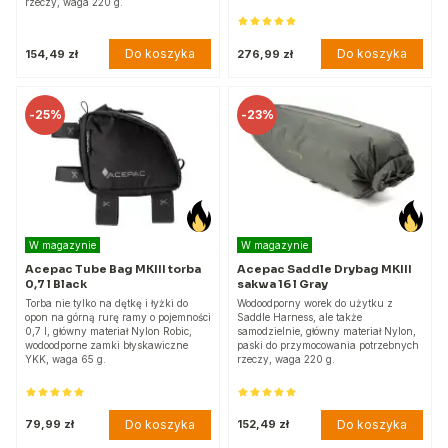
rzeczy, waga 220 g.
Do koszyka
Do koszyka
154,49 zł
276,99 zł
-
25%
-
23%
W magazynie
W magazynie
Acepac Tube Bag MKIII torba
Acepac Saddle Drybag MKIII
0,7 l Black
sakwa 16 l Gray
Torba nie tylko na dętkę i łyżki do
Wodoodporny worek do użytku z
opon na górną rurę ramy o pojemności
Saddle Harness, ale także
0,7 l, główny materiał Nylon Robic,
samodzielnie, główny materiał Nylon,
wodoodporne zamki błyskawiczne
paski do przymocowania potrzebnych
YKK, waga 65 g.
rzeczy, waga 220 g.
Do koszyka
Do koszyka
79,99 zł
152,49 zł