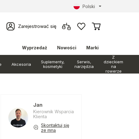
Polski
Zarejestrować się
Wyprzedaż
Nowości
Marki
Z
Suplementy,
Serwis,
dzieckiem
e
Akcesoria
kosmetyki
narzędzia
na
rowerze
Jan
Kierownik Wsparcia
Klienta
Skontaktuj się
ze mną