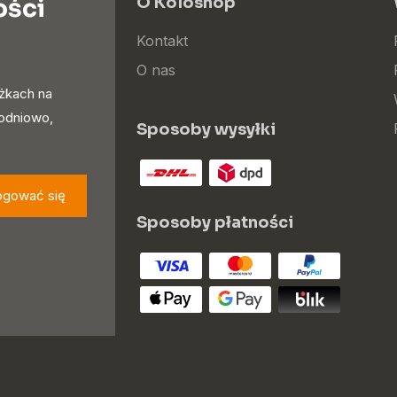
ości
O Koloshop
Kontakt
O nas
iżkach na
godniowo,
Sposoby wysyłki
ogować się
Sposoby płatności