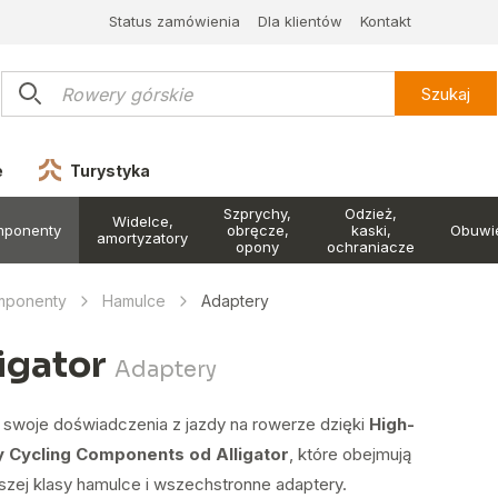
Status zamówienia
Dla klientów
Kontakt
Szukaj
e
Turystyka
Szprychy,
Odzież,
Widelce,
mponenty
obręcze,
kaski,
Obuwi
amortyzatory
opony
ochraniacze
mponenty
Hamulce
Adaptery
ligator
Adaptery
 swoje doświadczenia z jazdy na rowerze dzięki
High-
y Cycling Components od Alligator
, które obejmują
szej klasy hamulce i wszechstronne adaptery.