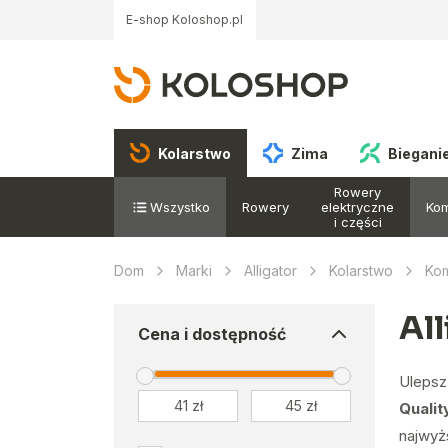
E-shop Koloshop.pl
Kolarstwo
Zima
Biegani
Rowery
Wszystko
Rowery
elektryczne
Ko
i części
Dom
Marki
Alligator
Kolarstwo
Ko
Al
Cena i dostępność
Ulepsz
Qualit
najwyż