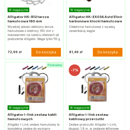
W magazynie
W magazynie
Alligator HK-R12 tarcza
Alligator HK-EX036 Avid Elixir
hamulcowa 180 mm
karbonowe klocki hamulcowe
Wysokiej jakości odelżony tarcza
Okładzina hamulcowa z wysoką
hamulcowa o średnicy 180 mm z
zawartością węgla.
mocowaniem na sześciu otworach od
producenta Alligator. Waga tylko 115 g.
Do koszyka
Do koszyka
72,99 zł
81,49 zł
Polecamy
-
7%
W magazynie
W magazynie
Alligator I-link zestaw kabli
Alligator I-link zestaw
hamulcowych
kabliowy przerzutki
Alligátor I-Link zestaw hamulcowy to
Zestaw przerzutki Alligator I-Link,
kompletna zestaw do wymiany
długość 1,8 m, w zestawie teflonowe