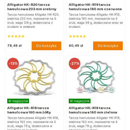
Alligator HK-R20 tarcza
Alligator HK-R19 tarcza
hamulcowa 203 mm srebrny
hamulcowa 180 mm czerwona
Tarcza hamulcowa Alligator HK-R20,
Tarcza hamulcowa Alligator HK-R19,
średnica 203 mm, mocowanie na 6
średnica 180 mm, mocowanie na 6
śrub, waga 128 g, dostarczana z
śrub, waga 98 g, dostarczana wraz ze
śrubami w zestawie.
śrubami.
Do koszyka
Do koszyka
78,49 zł
80,49 zł
-
13%
-
27%
W magazynie
W magazynie
Alligator HK-R18 tarcza
Alligator HK-R18 tarcza
hamulcowa 160 mm żółty
hamulcowa 160 mm zielona
Tarcza hamulcowa Alligator HK-R18,
Tarcza hamulcowa Alligator HK-R18,
średnica 160 mm, mocowanie na 6
średnica 160 mm, mocowanie na 6
śrub, waga 78 g, dostarczana w
śrub, waga 78 g, dostarczana