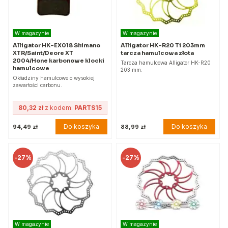
W magazynie
W magazynie
Alligator HK-EX018 Shimano
Alligator HK-R20 Ti 203mm
XTR/Saint/Deore XT
tarcza hamulcowa złota
2004/Hone karbonowe klocki
Tarcza hamulcowa Alligator HK-R20
hamulcowe
203 mm.
Okładziny hamulcowe o wysokiej
zawartości carbonu.
80,32 zł
z kodem:
PARTS15
Do koszyka
Do koszyka
94,49 zł
88,99 zł
-
27%
-
27%
W magazynie
W magazynie