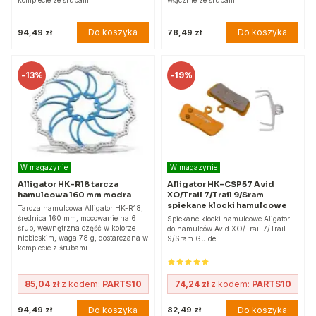
komplecie ze śrubami.
włącznie ze śrubami.
Do koszyka
Do koszyka
94,49 zł
78,49 zł
-
13%
-
19%
W magazynie
W magazynie
Alligator HK-R18 tarcza
Alligator HK-CSP57 Avid
hamulcowa 160 mm modra
XO/Trail 7/Trail 9/Sram
spiekane klocki hamulcowe
Tarcza hamulcowa Alligator HK-R18,
średnica 160 mm, mocowanie na 6
Spiekane klocki hamulcowe Aligator
śrub, wewnętrzna część w kolorze
do hamulców Avid XO/Trail 7/Trail
niebieskim, waga 78 g, dostarczana w
9/Sram Guide.
komplecie z śrubami.
85,04 zł
z kodem:
PARTS10
74,24 zł
z kodem:
PARTS10
Do koszyka
Do koszyka
94,49 zł
82,49 zł