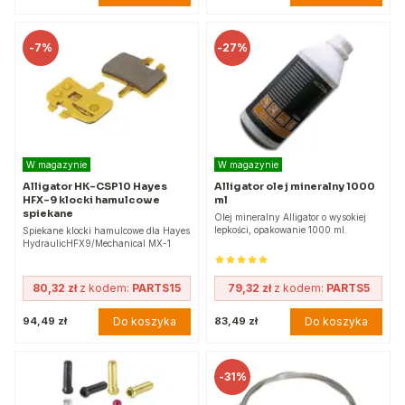
-
7%
-
27%
W magazynie
W magazynie
Alligator HK-CSP10 Hayes
Alligator olej mineralny 1000
HFX-9 klocki hamulcowe
ml
spiekane
Olej mineralny Alligator o wysokiej
lepkości, opakowanie 1000 ml.
Spiekane klocki hamulcowe dla Hayes
HydraulicHFX9/Mechanical MX-1
80,32 zł
z kodem:
PARTS15
79,32 zł
z kodem:
PARTS5
Do koszyka
Do koszyka
94,49 zł
83,49 zł
-
31%