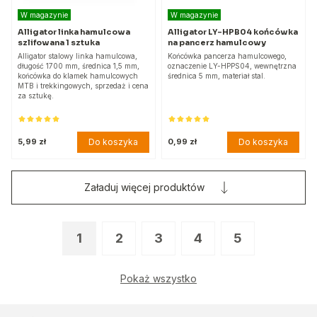
W magazynie
W magazynie
Alligator linka hamulcowa
Alligator LY-HPB04 końcówka
szlifowana 1 sztuka
na pancerz hamulcowy
Alligator stalowy linka hamulcowa,
Końcówka pancerza hamulcowego,
długość 1700 mm, średnica 1,5 mm,
oznaczenie LY-HPPS04, wewnętrzna
końcówka do klamek hamulcowych
średnica 5 mm, materiał stal.
MTB i trekkingowych, sprzedaż i cena
za sztukę.
Do koszyka
Do koszyka
5,99 zł
0,99 zł
Załaduj więcej produktów
1
2
3
4
5
Pokaż wszystko