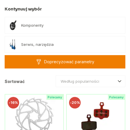
Kontynuuj wybór
Komponenty
Serwis, narzędzia
Doprecyzować parametry
Sortować
Według popularności
Polecamy
Polecamy
-
16%
-
20%