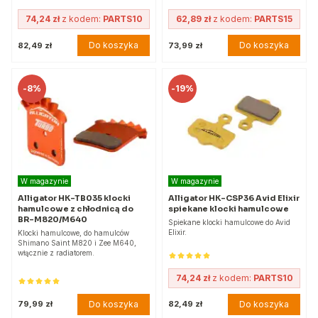
74,24 zł
z kodem:
PARTS10
62,89 zł
z kodem:
PARTS15
Do koszyka
Do koszyka
82,49 zł
73,99 zł
-
8%
-
19%
W magazynie
W magazynie
Alligator HK-TB035 klocki
Alligator HK-CSP36 Avid Elixir
hamulcowe z chłodnicą do
spiekane klocki hamulcowe
BR-M820/M640
Spiekane klocki hamulcowe do Avid
Elixir.
Klocki hamulcowe, do hamulców
Shimano Saint M820 i Zee M640,
włącznie z radiatorem.
74,24 zł
z kodem:
PARTS10
Do koszyka
Do koszyka
79,99 zł
82,49 zł