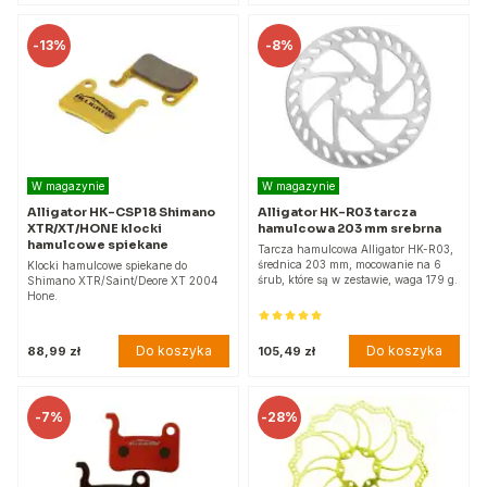
-
13%
-
8%
W magazynie
W magazynie
Alligator HK-CSP18 Shimano
Alligator HK-R03 tarcza
XTR/XT/HONE klocki
hamulcowa 203 mm srebrna
hamulcowe spiekane
Tarcza hamulcowa Alligator HK-R03,
średnica 203 mm, mocowanie na 6
Klocki hamulcowe spiekane do
śrub, które są w zestawie, waga 179 g.
Shimano XTR/Saint/Deore XT 2004
Hone.
Do koszyka
Do koszyka
88,99 zł
105,49 zł
-
7%
-
28%