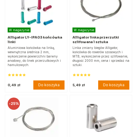
W magazynie
W magazynie
Alligator LY-IPA03 końcówka
Alligator linka przerzutki
linki
szlifowana 1 sztuka
Aluminiowa końcówka na linkę,
Linka zmiany biegów Alligator,
wewnętrzna średnica 2 mm,
końcówka do rowerów szosowych i
wykończenie powierzchni barwny
MTB, wykończenie przez szlifowanie,
anodowy, do linek przerzutkowych i
długość 2000 mm, cena i sprzedaż na
hamulcowych.
sztuki.
Do koszyka
Do koszyka
0,49 zł
5,49 zł
-
25%