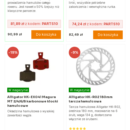
prowadzenia hamulców całego
linki, wszystkie potrzebne
roweru. Jest nawet o 50% lżejszy niż
zakończenia i wewnętrzna rurka.
klasyczne pancerze.
81,89 zł
z kodem:
PARTS10
74,24 zł
z kodem:
PARTS10
Do koszyka
90,99 zł
Do koszyka
82,49 zł
-
19%
-
9%
W magazynie
W magazynie
Alligator HK-EX041 Magura
Alligator HK-R02 180mm
MT 2/4/6/8 karbonowe klocki
tarcza hamulcowa
hamulcowe
Tarcza hamulcowa Alligator HK-R02,
średnica 180 mm, mocowanie na 6
Okładzina hamulcowa o wysokiej
śrub, waga 134 g, dostarczana
zawartości węgla.
włącznie ze śrubami.