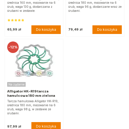
średnica 160 mm, mocowanie na 6
średnica 180 mm, mocowanie na 6
śrub, waga 130 g, dostarczana z
śrub, waga 96 g, dostarczane wraz ze
śrubami w zestawie.
śrubami.
Do koszyka
Do koszyka
65,99 zł
79,49 zł
-
12%
Na żądanie
Alligator HK-R19 tarcza
hamulcowa 180 mm zielona
Tarcza hamulcowa Alligator HK-R19,
średnica 180 mm, mocowanie na 6
śrub, waga 98 g, w zestawie ze
śrubami.
Do koszyka
97,99 zł