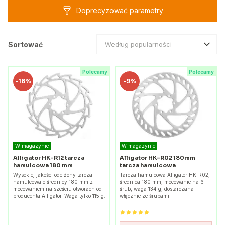
Doprecyzować parametry
Sortować
Według popularności
Polecamy
Polecamy
-
16%
-
9%
W magazynie
W magazynie
Alligator HK-R12 tarcza
Alligator HK-R02 180mm
hamulcowa 180 mm
tarcza hamulcowa
Wysokiej jakości odelżony tarcza
Tarcza hamulcowa Alligator HK-R02,
hamulcowa o średnicy 180 mm z
średnica 180 mm, mocowanie na 6
mocowaniem na sześciu otworach od
śrub, waga 134 g, dostarczana
producenta Alligator. Waga tylko 115 g.
włącznie ze śrubami.