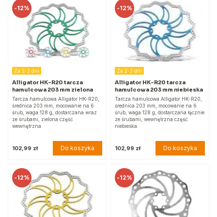
-
12%
-
12%
Za 2-3 dni
Za 2-3 dni
Alligator HK-R20 tarcza
Alligator HK-R20 tarcza
hamulcowa 203 mm zielona
hamulcowa 203 mm niebieska
Tarcza hamulcowa Alligator HK-R20,
Tarcza hamulcowa Alligator HK-R20,
średnica 203 mm, mocowanie na 6
średnica 203 mm, mocowanie na 6
śrub, waga 128 g, dostarczana wraz
śrub, waga 128 g, dostarczana łącznie
ze śrubami, zielona część
ze śrubami, wewnętrzna część
wewnętrzna.
niebieska.
Do koszyka
Do koszyka
102,99 zł
102,99 zł
-
12%
-
12%