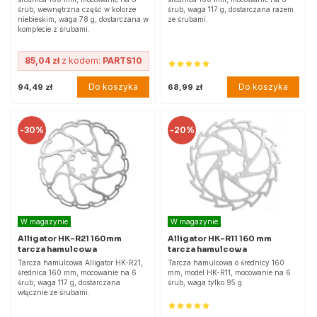
śrub, wewnętrzna część w kolorze
śrub, waga 117 g, dostarczana razem
niebieskim, waga 78 g, dostarczana w
ze śrubami.
komplecie z śrubami.
85,04 zł
z kodem:
PARTS10
Do koszyka
Do koszyka
94,49 zł
68,99 zł
-
30%
-
20%
W magazynie
W magazynie
Alligator HK-R21 160mm
Alligator HK-R11 160 mm
tarcza hamulcowa
tarcza hamulcowa
Tarcza hamulcowa Alligator HK-R21,
Tarcza hamulcowa o średnicy 160
średnica 160 mm, mocowanie na 6
mm, model HK-R11, mocowanie na 6
śrub, waga 117 g, dostarczana
śrub, waga tylko 95 g.
włącznie ze śrubami.