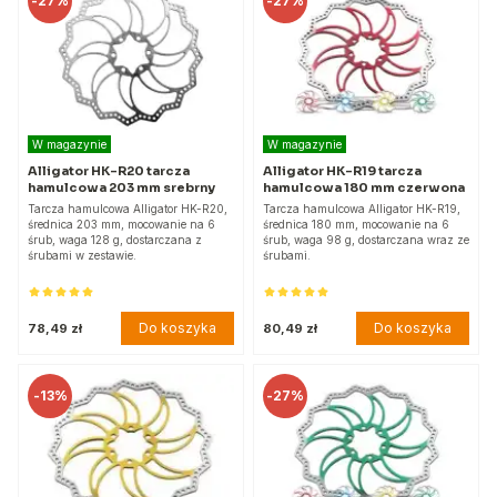
-
27%
-
27%
W magazynie
W magazynie
Alligator HK-R20 tarcza
Alligator HK-R19 tarcza
hamulcowa 203 mm srebrny
hamulcowa 180 mm czerwona
Tarcza hamulcowa Alligator HK-R20,
Tarcza hamulcowa Alligator HK-R19,
średnica 203 mm, mocowanie na 6
średnica 180 mm, mocowanie na 6
śrub, waga 128 g, dostarczana z
śrub, waga 98 g, dostarczana wraz ze
śrubami w zestawie.
śrubami.
Do koszyka
Do koszyka
78,49 zł
80,49 zł
-
13%
-
27%