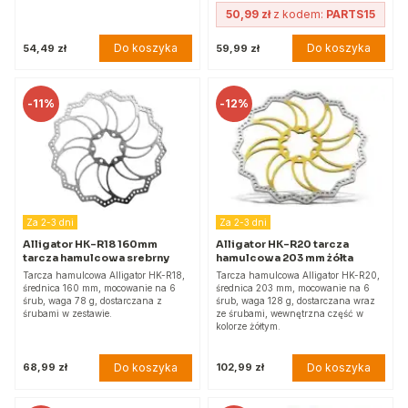
50,99 zł
z kodem:
PARTS15
Do koszyka
Do koszyka
54,49 zł
59,99 zł
-
11%
-
12%
Za 2-3 dni
Za 2-3 dni
Alligator HK-R18 160mm
Alligator HK-R20 tarcza
tarcza hamulcowa srebrny
hamulcowa 203 mm żółta
Tarcza hamulcowa Alligator HK-R18,
Tarcza hamulcowa Alligator HK-R20,
średnica 160 mm, mocowanie na 6
średnica 203 mm, mocowanie na 6
śrub, waga 78 g, dostarczana z
śrub, waga 128 g, dostarczana wraz
śrubami w zestawie.
ze śrubami, wewnętrzna część w
kolorze żółtym.
Do koszyka
Do koszyka
68,99 zł
102,99 zł