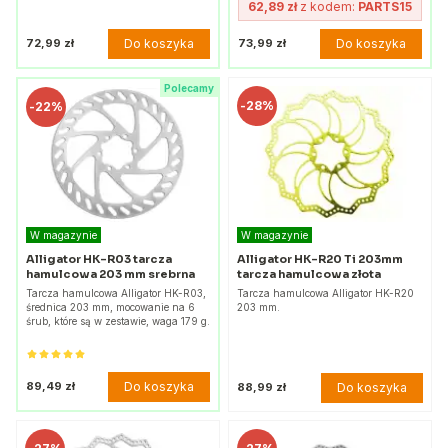
62,89 zł
z kodem:
PARTS15
Do koszyka
Do koszyka
72,99 zł
73,99 zł
Polecamy
-
28%
-
22%
W magazynie
W magazynie
Alligator HK-R03 tarcza
Alligator HK-R20 Ti 203mm
hamulcowa 203 mm srebrna
tarcza hamulcowa złota
Tarcza hamulcowa Alligator HK-R03,
Tarcza hamulcowa Alligator HK-R20
średnica 203 mm, mocowanie na 6
203 mm.
śrub, które są w zestawie, waga 179 g.
Do koszyka
89,49 zł
Do koszyka
88,99 zł