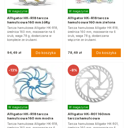
W magazynie
W magazynie
Alligator HK-R18 tarcza
Alligator HK-R18 tarcza
hamulcowa 160 mm żółty
hamulcowa 160 mm zielona
Tarcza hamulcowa Alligator HK-R18,
Tarcza hamulcowa Alligator HK-R18,
średnica 160 mm, mocowanie na 6
średnica 160 mm, mocowanie na 6
śrub, waga 78 g, dostarczana w
śrub, waga 78 g, dostarczana
komplecie ze śrubami.
włącznie ze śrubami.
Do koszyka
Do koszyka
94,49 zł
78,49 zł
-
13%
-
8%
W magazynie
W magazynie
Alligator HK-R18 tarcza
Alligator HK-R01 160mm
hamulcowa 160 mm modra
tarcza hamulcowa
Tarcza hamulcowa Alligator HK-R18,
Tarcza hamulcowa Alligator HK-R01,
średnica 160 mm, mocowanie na 6
średnica 160 mm, mocowanie na 6