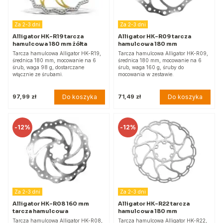
Za 2-3 dni
Za 2-3 dni
Alligator HK-R19 tarcza
Alligator HK-R09 tarcza
hamulcowa 180 mm żółta
hamulcowa 180 mm
Tarcza hamulcowa Alligator HK-R19,
Tarcza hamulcowa Alligator HK-R09,
średnica 180 mm, mocowanie na 6
średnica 180 mm, mocowanie na 6
śrub, waga 98 g, dostarczane
śrub, waga 160 g, śruby do
włącznie ze śrubami.
mocowania w zestawie.
Do koszyka
Do koszyka
97,99 zł
71,49 zł
-
12%
-
12%
Za 2-3 dni
Za 2-3 dni
Alligator HK-R08 160 mm
Alligator HK-R22 tarcza
tarcza hamulcowa
hamulcowa 180 mm
Tarcza hamulcowa Alligator HK-R08,
Tarcza hamulcowa Alligator HK-R22,