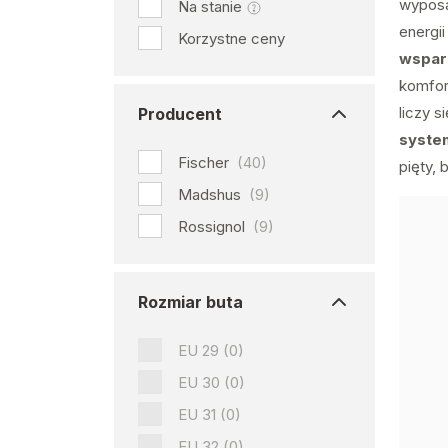
wyposa
Na stanie
energi
Korzystne ceny
wsparc
komfort
liczy 
Producent
syste
Fischer
(40)
pięty,
Madshus
(9)
Rossignol
(9)
Rozmiar buta
EU 29
(0)
EU 30
(0)
EU 31
(0)
EU 32
(0)