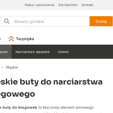
Status zamówienia
Dla klientów
Kontakt
Szukaj
e
Turystyka
egowe
Narciarstwo alpejskie
Odzież
Męskie
skie buty do narciarstwa
egowego
e buty do biegówek
to kluczowy element zimowego