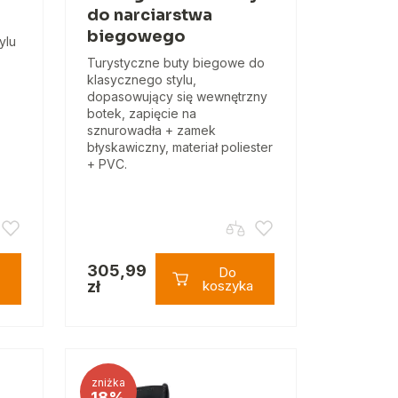
do narciarstwa
biegowego
ylu
Turystyczne buty biegowe do
klasycznego stylu,
dopasowujący się wewnętrzny
botek, zapięcie na
sznurowadła + zamek
błyskawiczny, materiał poliester
+ PVC.
305,99
Do
zł
koszyka
zniżka
18%