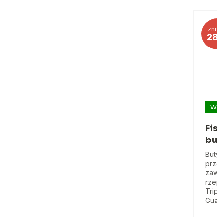
zni
2
W
Fi
bu
But
prz
zaw
rze
Tri
Gua