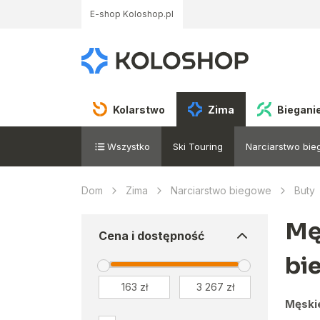
E-shop Koloshop.pl
Kolarstwo
Zima
Biegani
Wszystko
Ski Touring
Narciarstwo bi
Dom
Zima
Narciarstwo biegowe
Buty
Mę
Cena i dostępność
bi
Męski