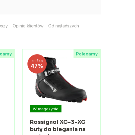
wszy
Opinie klientów
Od najtańszych
ecamy
Polecamy
zniżka
47%
W magazynie
Rossignol XC-3-XC
a
buty do biegania na