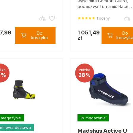
wyściółka Comfort Guard,
podeszwa Turnamic Race…
1 oceny
7,99
1 051,49
Do
Do
koszyka
zł
koszyk
żka
zniżka
7%
28%
 magazynie
W magazynie
armowa dostawa
Madshus Active U