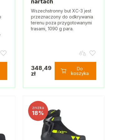
nartach
Wszechstronny but XC-3 jest
o
przeznaczony do odkrywania
terenu poza przygotowanymi
trasami, 1090 g para.
e
348,49
Do
zł
koszyka
zniżka
18%