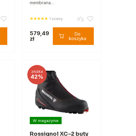
membrana…
1 oceny
579,49
Do
a
zł
koszyka
zniżka
42%
W magazynie
Rossignol XC-2 buty