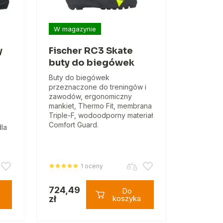
W magazynie
y
Fischer RC3 Skate
buty do biegówek
Buty do biegówek
przeznaczone do treningów i
zawodów, ergonomiczny
mankiet, Thermo Fit, membrana
Triple-F, wodoodporny materiał
Comfort Guard.
dla
1 oceny
724,49
Do
zł
koszyka