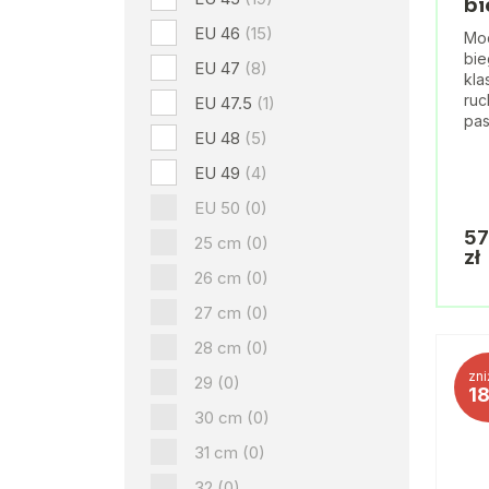
b
EU 46
(15)
Mo
bie
EU 47
(8)
kla
ru
EU 47.5
(1)
pas
EU 48
(5)
EU 49
(4)
EU 50
(0)
57
25 cm
(0)
zł
26 cm
(0)
27 cm
(0)
28 cm
(0)
zni
29
(0)
1
30 cm
(0)
31 cm
(0)
32
(0)