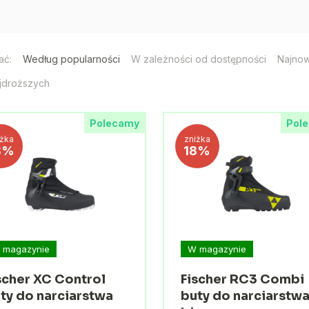
ać:
Według popularności
W zależności od dostępności
Najno
jdroższych
Polecamy
Pol
iżka
zniżka
8%
18%
 magazynie
W magazynie
scher XC Control
Fischer RC3 Combi
ty do narciarstwa
buty do narciarstw