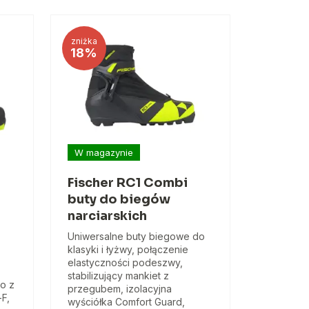
zniżka
18%
W magazynie
Fischer RC1 Combi
buty do biegów
narciarskich
Uniwersalne buty biegowe do
klasyki i łyżwy, połączenie
elastyczności podeszwy,
stabilizujący mankiet z
o z
przegubem, izolacyjna
F,
wyściółka Comfort Guard,