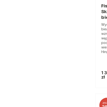
Fi
Sk
bi
Wyg
bie
wzm
węg
po
wie
Hin
1 
zł
zni
2