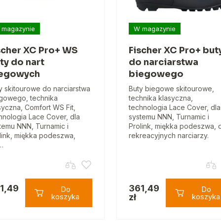
 magazynie
W magazynie
scher XC Pro+ WS
Fischer XC Pro+ but
ty do nart
do narciarstwa
egowych
biegowego
y skitourowe do narciarstwa
Buty biegowe skitourowe,
gowego, technika
technika klasyczna,
syczna, Comfort WS Fit,
technologia Lace Cover, dla
hnologia Lace Cover, dla
systemu NNN, Turnamic i
temu NNN, Turnamic i
Prolink, miękka podeszwa, 
link, miękka podeszwa,
rekreacyjnych narciarzy.
…
1,49
361,49
Do
Do
koszyka
zł
koszyka