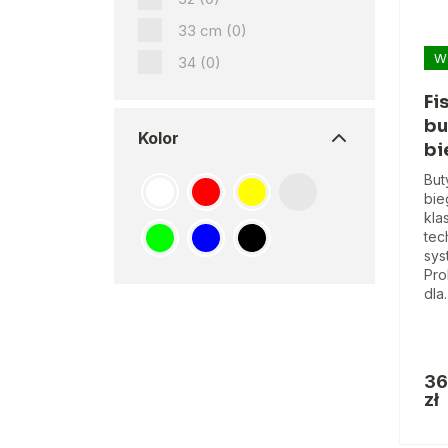
33 cm
(0)
W
34
(0)
Fi
bu
Kolor
bi
But
bie
kla
tec
sys
Pro
dla
36
zł