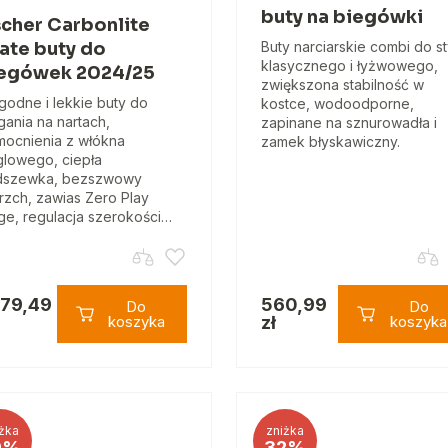
buty na biegówki
scher Carbonlite
ate buty do
Buty narciarskie combi do st
klasycznego i łyżwowego,
egówek 2024/25
zwiększona stabilność w
odne i lekkie buty do
kostce, wodoodporne,
gania na nartach,
zapinane na sznurowadła i
ocnienia z włókna
zamek błyskawiczny.
lowego, ciepła
dszewka, bezszwowy
rzch, zawias Zero Play
ge, regulacja szerokości…
379,49
560,99
Do
Do
koszyka
zł
koszyka
żka
zniżka
9%
32%