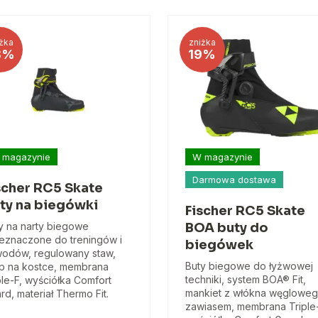
żka
zniżka
8%
19%
 magazynie
W magazynie
Darmowa dostawa
scher RC5 Skate
ty na biegówki
Fischer RC5 Skate
y na narty biegowe
BOA buty do
eznaczone do treningów i
biegówek
odów, regulowany staw,
Buty biegowe do łyżwowej
p na kostce, membrana
techniki, system BOA® Fit,
ple-F, wyściółka Comfort
mankiet z włókna węgloweg
rd, materiał Thermo Fit.
zawiasem, membrana Triple-