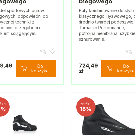
iegowego
biegowego
del sportowych butów
Buty kombinowane do stylu
gowych, odpowiedni do
klasycznego i łyżwowego, 
sycznej techniki z
średnio twardej podeszwie
chomym przegubem i
Turnamic Performance,
kiem ściągającym.
potrójna membrana, szybki
sznurowanie.
9,49
724,49
Do
Do
koszyka
zł
koszyka
żka
zniżka
8%
18%