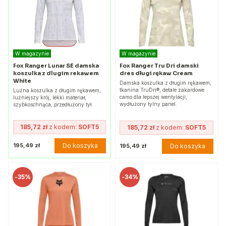
W magazynie
W magazynie
Fox Ranger Lunar SE damska
Fox Ranger Tru Dri damski
koszulka z dlugim rekawem
dres długi rękaw Cream
White
Damska koszulka z długim rękawem,
tkanina TruDri®, detale żakardowe
Luźna koszulka z długim rękawem,
camo dla lepszej wentylacji,
luźniejszy krój, lekki materiał,
wydłużony tylny panel.
szybkoschnąca, przedłużony tył.
185,72 zł
z kodem:
SOFT5
185,72 zł
z kodem:
SOFT5
Do koszyka
195,49 zł
Do koszyka
195,49 zł
-
35%
-
34%