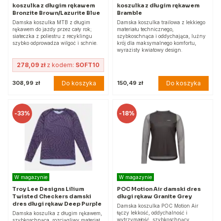
koszulka z długim rękawem
koszulka z długim rękawem
Bronzite Brown/Lazurite Blue
Bramble
Damska koszulka MTB z długim
Damska koszulka trailowa z lekkiego
rękawem do jazdy przez cały rok;
materiału technicznego,
siateczka z poliestru z recyklingu
szybkoschnąca i oddychająca, luźny
szybko odprowadza wilgoć i schnie.
krój dla maksymalnego komfortu,
wyrazisty kwiatowy design.
278,09 zł
z kodem:
SOFT10
Do koszyka
Do koszyka
308,99 zł
150,49 zł
-
33%
-
18%
W magazynie
W magazynie
Troy Lee Designs Lilium
POC Motion Air damski dres
Twisted Checkers damski
długi rękaw Granite Grey
dres długi rękaw Deep Purple
Damska koszulka POC Motion Air
łączy lekkość, oddychalność i
Damska koszulka z długim rękawem,
wytrzymałość, szybkoschnący
szybkoschnąca, rozciągliwy materiał