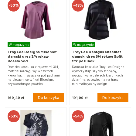
-
50%
-
43%
W magazynie
W magazynie
Troy Lee Designs Mischief
Troy Lee Designs Mischief
damski dres 3/4 rękaw
damski dres 3/4 rękaw Split
Rosewood
Stripe Black
Damska koszulka z rękawami 3/4,
Damska koszulka Troy Lee Designs
materiał rozciągliwy w czterech
wykorzystuje szybko schnącą,
kierunkach, siateczka pod pachami i
rozciągliwą w czterech kierunkach
na plecach, certyfikat Bluesign,
dzianinę, odpowiednią na trasy,
szybkoschnąca powłoka.
minimalistyczny design.
Do koszyka
Do koszyka
169,49 zł
191,99 zł
-
53%
-
54%