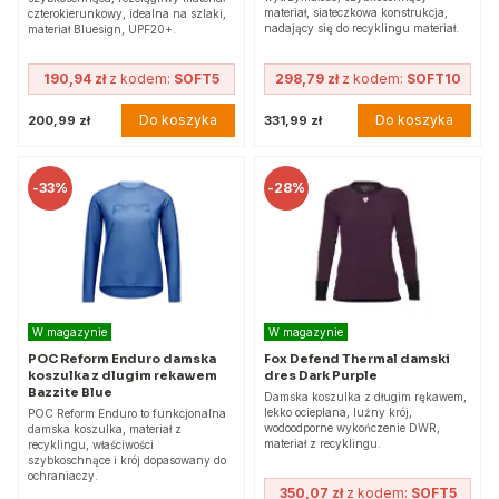
materiał, siateczkowa konstrukcja,
czterokierunkowy, idealna na szlaki,
nadający się do recyklingu materiał.
materiał Bluesign, UPF20+.
190,94 zł
z kodem:
SOFT5
298,79 zł
z kodem:
SOFT10
Do koszyka
Do koszyka
200,99 zł
331,99 zł
-
33%
-
28%
W magazynie
W magazynie
POC Reform Enduro damska
Fox Defend Thermal damski
koszulka z dlugim rekawem
dres Dark Purple
Bazzite Blue
Damska koszulka z długim rękawem,
lekko ocieplana, luźny krój,
POC Reform Enduro to funkcjonalna
wodoodporne wykończenie DWR,
damska koszulka, materiał z
materiał z recyklingu.
recyklingu, właściwości
szybkoschnące i krój dopasowany do
ochraniaczy.
350,07 zł
z kodem:
SOFT5