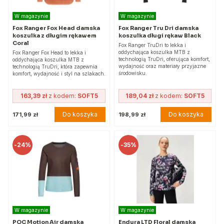
W magazynie
W magazynie
Fox Ranger Fox Head damska
Fox Ranger Tru Dri damska
koszulka z długim rękawem
koszulka długi rękaw Black
Coral
Fox Ranger TruDri to lekka i
oddychająca koszulka MTB z
Fox Ranger Fox Head to lekka i
technologią TruDri, oferująca komfort,
oddychająca koszulka MTB z
wydajność oraz materiały przyjazne
technologią TruDri, która zapewnia
środowisku.
komfort, wydajność i styl na szlakach.
163,39 zł
z kodem:
SOFT5
189,04 zł
z kodem:
SOFT5
Do koszyka
Do koszyka
171,99 zł
198,99 zł
-
24%
-
35%
W magazynie
W magazynie
POC Motion Air damska
Endura LTD Floral damska