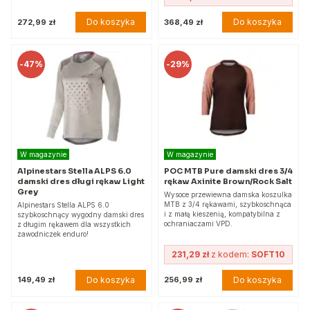
Do koszyka
Do koszyka
272,99 zł
368,49 zł
-
47%
-
29%
W magazynie
W magazynie
Alpinestars Stella ALPS 6.0
POC MTB Pure damski dres 3/4
damski dres długi rękaw Light
rękaw Axinite Brown/Rock Salt
Grey
Wysoce przewiewna damska koszulka
MTB z 3/4 rękawami, szybkoschnąca
Alpinestars Stella ALPS 6.0
i z małą kieszenią, kompatybilna z
szybkoschnący wygodny damski dres
ochraniaczami VPD.
z długim rękawem dla wszystkich
zawodniczek enduro!
231,29 zł
z kodem:
SOFT10
Do koszyka
Do koszyka
149,49 zł
256,99 zł