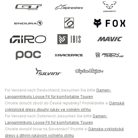
Für Versand nach Deutschland, besuchen Sie bitte
Damen-
Langarmtrikots Loose Fit für komfortable Touren
Chcete doručit zboží do České republiky? Prohlédněte si
Dámské
cyklistické dresy dlouhý rukáv ve volném střihu
Für Versand nach Österreich, besuchen Sie bitte
Damen-
Langarmtrikots Loose Fit für komfortable Touren
Chcete doručiť tovar na Slovensko? Pozrite si
Dámske cyklistické
dresy s dlhým rukávom voľného strihu