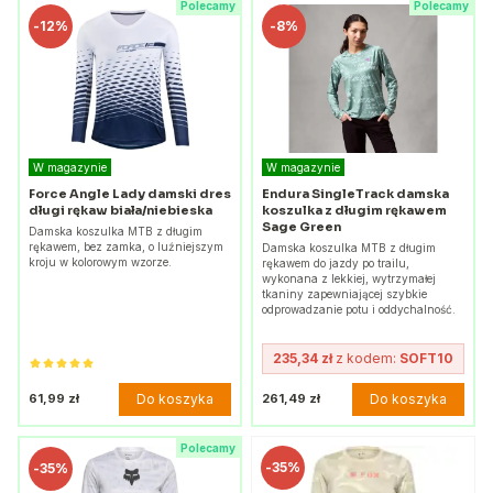
Polecamy
Polecamy
-
12%
-
8%
W magazynie
W magazynie
Force Angle Lady damski dres
Endura SingleTrack damska
długi rękaw biała/niebieska
koszulka z długim rękawem
Sage Green
Damska koszulka MTB z długim
rękawem, bez zamka, o luźniejszym
Damska koszulka MTB z długim
kroju w kolorowym wzorze.
rękawem do jazdy po trailu,
wykonana z lekkiej, wytrzymałej
tkaniny zapewniającej szybkie
odprowadzanie potu i oddychalność.
235,34 zł
z kodem:
SOFT10
Do koszyka
Do koszyka
61,99 zł
261,49 zł
Polecamy
-
35%
-
35%