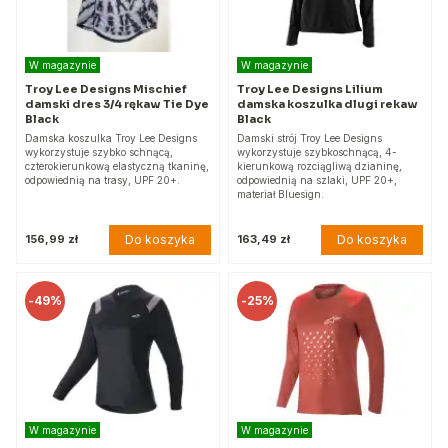
W magazynie
W magazynie
Troy Lee Designs Mischief
Troy Lee Designs Lilium
damski dres 3/4 rękaw Tie Dye
damska koszulka dlugi rekaw
Black
Black
Damska koszulka Troy Lee Designs
Damski strój Troy Lee Designs
wykorzystuje szybko schnącą,
wykorzystuje szybkoschnącą, 4-
czterokierunkową elastyczną tkaninę,
kierunkową rozciągliwą dzianinę,
odpowiednią na trasy, UPF 20+.
odpowiednią na szlaki, UPF 20+,
materiał Bluesign.
Do koszyka
Do koszyka
156,99 zł
163,49 zł
-
49%
-
25%
W magazynie
W magazynie