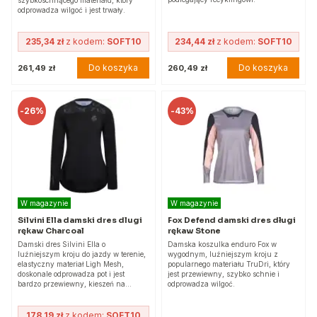
szybkoschnącego materiału, który
odprowadza wilgoć i jest trwały.
235,34 zł
z kodem:
SOFT10
234,44 zł
z kodem:
SOFT10
Do koszyka
Do koszyka
261,49 zł
260,49 zł
-
26%
-
43%
W magazynie
W magazynie
Silvini Ella damski dres dlugi
Fox Defend damski dres długi
rękaw Charcoal
rękaw Stone
Damski dres Silvini Ella o
Damska koszulka enduro Fox w
luźniejszym kroju do jazdy w terenie,
wygodnym, luźniejszym kroju z
elastyczny materiał Ligh Mesh,
popularnego materiału TruDri, który
doskonale odprowadza pot i jest
jest przewiewny, szybko schnie i
bardzo przewiewny, kieszeń na…
odprowadza wilgoć.
178,19 zł
z kodem:
SOFT10