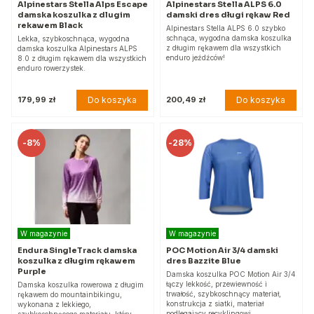
Alpinestars Stella Alps Escape
Alpinestars Stella ALPS 6.0
damska koszulka z dlugim
damski dres długi rękaw Red
rekawem Black
Alpinestars Stella ALPS 6.0 szybko
schnąca, wygodna damska koszulka
Lekka, szybkoschnąca, wygodna
z długim rękawem dla wszystkich
damska koszulka Alpinestars ALPS
enduro jeźdźców!
8.0 z długim rękawem dla wszystkich
enduro rowerzystek.
Do koszyka
Do koszyka
179,99 zł
200,49 zł
-
8%
-
28%
W magazynie
W magazynie
Endura SingleTrack damska
POC Motion Air 3/4 damski
koszulka z długim rękawem
dres Bazzite Blue
Purple
Damska koszulka POC Motion Air 3/4
łączy lekkość, przewiewność i
Damska koszulka rowerowa z długim
trwałość, szybkoschnący materiał,
rękawem do mountainbikingu,
konstrukcja z siatki, materiał
wykonana z lekkiego,
podlegający recyklingowi.