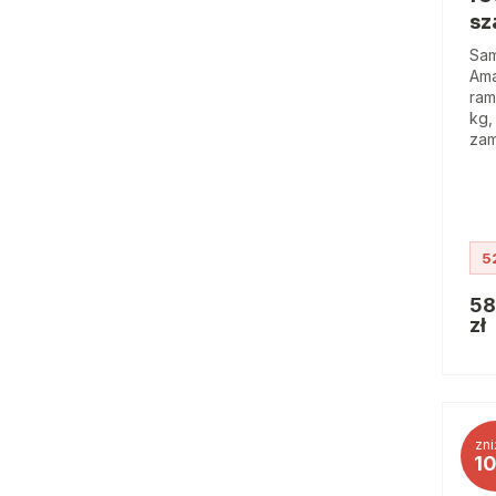
sz
Sam
Ama
ram
kg,
zam
5
58
zł
zni
1