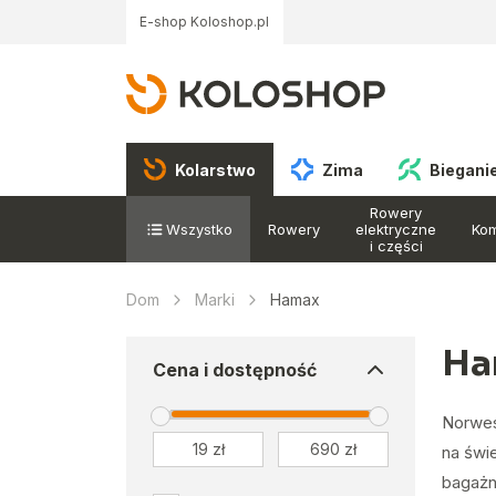
E-shop Koloshop.pl
Kolarstwo
Zima
Biegani
Rowery
Wszystko
Rowery
elektryczne
Ko
i części
Dom
Marki
Hamax
Ha
Cena i dostępność
Norwes
na świe
bagażn