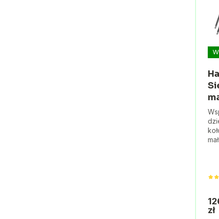
W
Ha
Si
ma
Wsp
dzi
koł
mał
12
zł