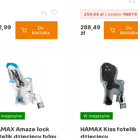
259,64 zł
z kodem:
PARTS
2,99
288,49
Do
Do
koszyka
zł
koszyka
 magazynie
W magazynie
MAX Amaze lock
HAMAX Kiss fotelik
telik dziecięcy tylny
dziecięcy