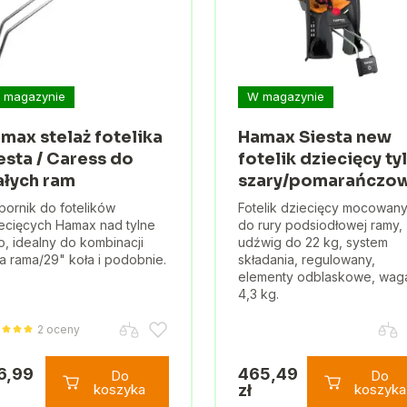
 magazynie
W magazynie
max stelaż fotelika
Hamax Siesta new
esta / Caress do
fotelik dziecięcy ty
łych ram
szary/pomarańczo
ornik do fotelików
Fotelik dziecięcy mocowan
ecięcych Hamax nad tylne
do rury podsiodłowej ramy,
o, idealny do kombinacji
udźwig do 22 kg, system
a rama/29" koła i podobnie.
składania, regulowany,
elementy odblaskowe, wag
4,3 kg.
2 oceny
6,99
465,49
Do
Do
koszyka
zł
koszyka