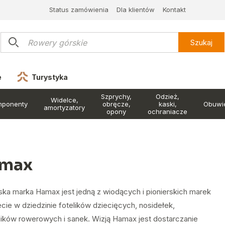
Status zamówienia
Dla klientów
Kontakt
Szukaj
e
Turystyka
Szprychy,
Odzież,
Widelce,
mponenty
obręcze,
kaski,
Obuwi
amortyzatory
opony
ochraniacze
max
ka marka Hamax jest jedną z wiodących i pionierskich marek
cie w dziedzinie fotelików dziecięcych, nosidełek,
ików rowerowych i sanek. Wizją Hamax jest dostarczanie