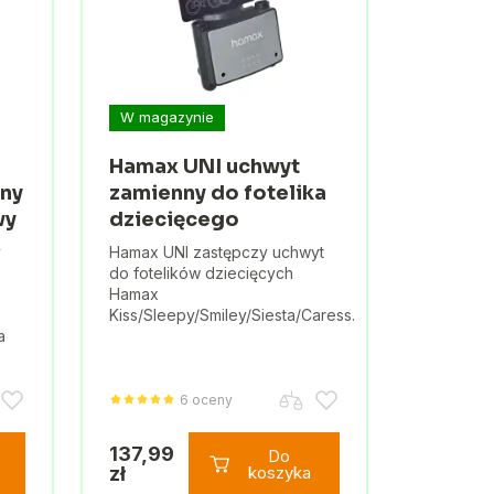
W magazynie
Hamax UNI uchwyt
lny
zamienny do fotelika
wy
dziecięcego
y
Hamax UNI zastępczy uchwyt
do fotelików dziecięcych
Hamax
Kiss/Sleepy/Smiley/Siesta/Caress.
a
6 oceny
137,99
Do
zł
koszyka