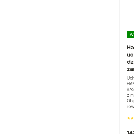
W
Ha
uc
dz
za
Uch
HAM
BAS
z m
Obj
row
14