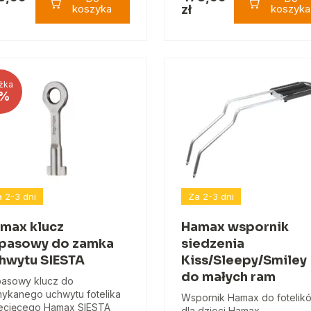
koszyka
zł
koszyka
żka
%
 2-3 dni
Za 2-3 dni
max klucz
Hamax wspornik
pasowy do zamka
siedzenia
hwytu SIESTA
Kiss/Sleepy/Smiley
do małych ram
asowy klucz do
ykanego uchwytu fotelika
Wspornik Hamax do fotelik
ecięcego Hamax SIESTA
dla dzieci Hamax