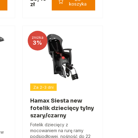
zł
koszyka
zniżka
3%
Za 2-3 dni
Hamax Siesta new
fotelik dziecięcy tylny
szary/czarny
Fotelik dziecięcy z
mocowaniem na rurę ramy
ów
podsiodłowej, nośność do 22