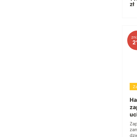
zł
zni
2
Za
Ha
za
uc
Zap
zam
dzi