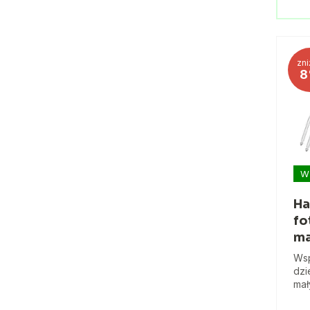
zni
8
W
Ha
fo
ma
Wsp
dzi
mał