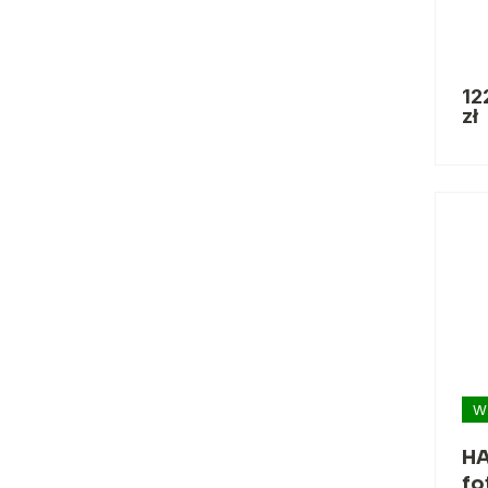
12
zł
W
HA
fo