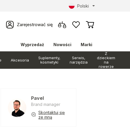
Polski
Zarejestrować się
Wyprzedaż
Nowości
Marki
Z
Suplementy,
Serwis,
dzieckiem
e
Akcesoria
kosmetyki
narzędzia
na
rowerze
Pavel
Brand manager
Skontaktuj się
ze mną