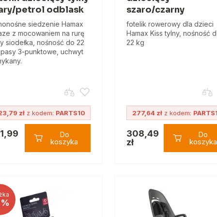
ary/petrol odblask
szaro/czarny
onośne siedzenie Hamax
fotelik rowerowy dla dzieci
ze z mocowaniem na rurę
Hamax Kiss tylny, nośność 
y siodełka, nośność do 22
22 kg
 pasy 3-punktowe, uchwyt
ykany.
23,79 zł
z kodem:
PARTS10
277,64 zł
z kodem:
PARTS
1,99
308,49
Do
Do
koszyka
zł
koszyka
żka
0%