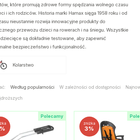
tów, które promują zdrowe formy spędzania wolnego czasu
eci i ich rodziców. Historia marki Hamax sięga 1958 roku i od
zasu nieustannie rozwija innowacyjne produkty do
cznego przewozu dzieci na rowerach i na śniegu. Wszystkie
ki dziecięce są dokładnie testowane, aby zapewnić
alne bezpieczeństwo i funkcjonalność.
Kolarstwo
ać:
Według popularności
W zależności od dostępności
Najno
jdroższych
Polecamy
Pol
iżka
zniżka
5%
3%