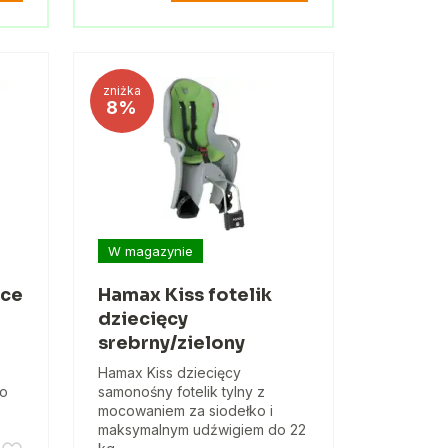
zniżka
8%
W magazynie
ęce
Hamax Kiss fotelik
dziecięcy
srebrny/zielony
Hamax Kiss dziecięcy
do
samonośny fotelik tylny z
mocowaniem za siodełko i
maksymalnym udźwigiem do 22