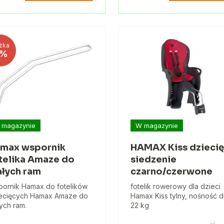
żka
%
 magazynie
W magazynie
max wspornik
HAMAX Kiss dzieci
telika Amaze do
siedzenie
łych ram
czarno/czerwone
ornik Hamax do fotelików
fotelik rowerowy dla dzieci
ecięcych Hamax Amaze do
Hamax Kiss tylny, nośność 
ych ram.
22 kg