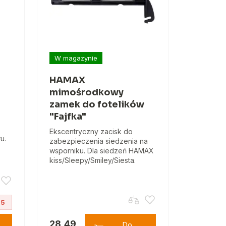
W magazynie
HAMAX
mimośrodkowy
zamek do fotelików
"Fajfka"
Ekscentryczny zacisk do
u.
zabezpieczenia siedzenia na
wsporniku. Dla siedzeń HAMAX
kiss/Sleepy/Smiley/Siesta.
S5
28,49
Do