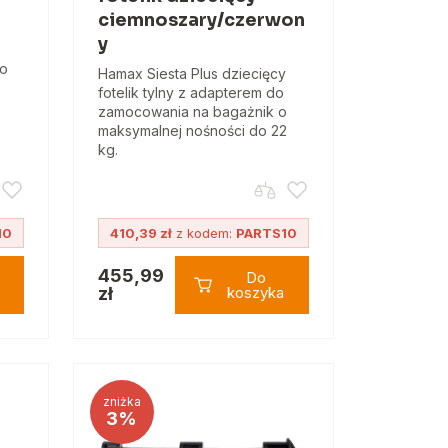
ciemnoszary/czerwon
y
do
Hamax Siesta Plus dziecięcy
fotelik tylny z adapterem do
zamocowania na bagażnik o
maksymalnej nośności do 22
kg.
10
410,39 zł
z kodem:
PARTS10
455,99
Do
zł
koszyka
zniżka
3%