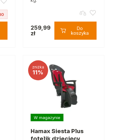
kg.
10
259,99
Do
zł
koszyka
zniżka
11%
W magazynie
Hamax Siesta Plus
fotelik dziecięcy