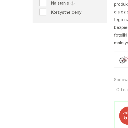
Na stanie
produk
dla dzi
Korzystne ceny
tego c
bezpie
foteli
maksym
Sortow
Od na
zn