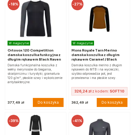
-
18%
-
27%
W magazynie
W magazynie
Ortovox 120 Competition
Mons Royale Tarn Merino
damska koszulka funkcyjna z
damska koszulka z długim
długim rękawem Black Raven
rękawem Caramel / Black
Damska funkcjonalna koszulka z
Damska koszulka merino z długim
wełny merynosów do biegania,
rękawem do MTB i na wycieczki;
skialpinizmu i turystyki; gramatura
szybko odprowadza pot, jest
120 g/m², płaskie szwy i wykończenie
przewiewna i ma płaskie szwy.
antybakteryjne.
326,24 zł
z kodem:
SOFT10
Do koszyka
Do koszyka
377,49 zł
362,49 zł
-
39%
-
41%