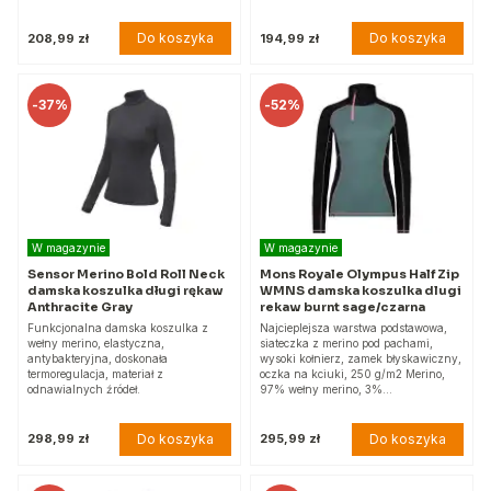
Do koszyka
Do koszyka
208,99 zł
194,99 zł
-
37%
-
52%
W magazynie
W magazynie
Sensor Merino Bold Roll Neck
Mons Royale Olympus Half Zip
damska koszulka długi rękaw
WMNS damska koszulka dlugi
Anthracite Gray
rekaw burnt sage/czarna
Funkcjonalna damska koszulka z
Najcieplejsza warstwa podstawowa,
wełny merino, elastyczna,
siateczka z merino pod pachami,
antybakteryjna, doskonała
wysoki kołnierz, zamek błyskawiczny,
termoregulacja, materiał z
oczka na kciuki, 250 g/m2 Merino,
odnawialnych źródeł.
97% wełny merino, 3%…
Do koszyka
Do koszyka
298,99 zł
295,99 zł