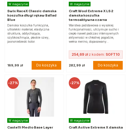
W magazynie
W magazynie
Swix RaceX Classic damska
Craft Wool Extreme X LS 2
koszulka długi rękaw Ballad
damska koszulka
Blue
termoaktywna czarna
Damska koszulka funkcyjna,
Warstwa podstawowa o wysokiej
ultralekki materiał, elastyczna
funkcjonalności, utrzymuje sucho i
struktura, oddychająca,
ciepło nawet podczas intensywnych
szybkoschnąca, płaskie szwy,
aktywności w chłodnej pogodzie,
jasnoniebieski kolor.
wełna merino, dopasowany…
254,69 zł
z kodem:
SOFT10
Do koszyka
Do koszyka
169,99 zł
282,99 zł
-
27%
-
27%
W magazynie
W magazynie
Castelli Medio Base Layer
Craft Active Extreme X damska