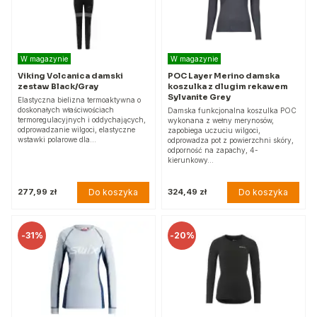
W magazynie
W magazynie
Viking Volcanica damski
POC Layer Merino damska
zestaw Black/Gray
koszulka z dlugim rekawem
Sylvanite Grey
Elastyczna bielizna termoaktywna o
doskonałych właściwościach
Damska funkcjonalna koszulka POC
termoregulacyjnych i oddychających,
wykonana z wełny merynosów,
odprowadzanie wilgoci, elastyczne
zapobiega uczuciu wilgoci,
wstawki polarowe dla…
odprowadza pot z powierzchni skóry,
odporność na zapachy, 4-
kierunkowy…
Do koszyka
Do koszyka
277,99 zł
324,49 zł
-
31%
-
20%