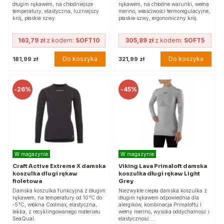
długim rękawem, na chłodniejsze
rękawem, na chłodne warunki, wełna
temperatury, elastyczna, luźniejszy
merino, właściwości termoregulacyjne,
krój, płaskie szwy.
płaskie szwy, ergonomiczny krój.
163,79 zł
z kodem:
SOFT10
305,89 zł
z kodem:
SOFT5
Do koszyka
Do koszyka
181,99 zł
321,99 zł
-
26%
-
45%
W magazynie
W magazynie
Craft Active Extreme X damska
Viking Lava Primaloft damska
koszulka dlugi rękaw
koszulka długi rękaw Light
fioletowa
Grey
Damska koszulka funkcyjna z długim
Niezwykle ciepła damska koszulka z
rękawem, na temperatury od 10°C do
długim rękawem odpowiednia dla
-5°C, włókna Coolmax, elastyczna,
alergików, kombinacja Primaloftu i
lekka, z recyklingowanego materiału
wełny merino, wysoka oddychalność i
SeaQual.
elastyczność.…