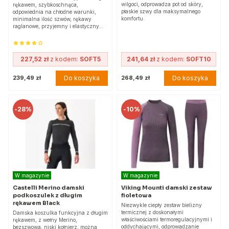
wilgoci, odprowadza pot od skóry,
rękawem, szybkoschnąca,
płaskie szwy dla maksymalnego
odpowiednia na chłodne warunki,
komfortu.
minimalna ilość szwów, rękawy
raglanowe, przyjemny i elastyczny…
227,52 zł
z kodem:
SOFT5
241,64 zł
z kodem:
SOFT10
Do koszyka
Do koszyka
239,49 zł
268,49 zł
-
28%
-
10%
W magazynie
W magazynie
Castelli Merino damski
Viking Mounti damski zestaw
podkoszulek z długim
fioletowa
rękawem Black
Niezwykle ciepły zestaw bielizny
termicznej z doskonałymi
Damska koszulka funkcyjna z długim
właściwościami termoregulacyjnymi i
rękawem, z wełny Merino,
oddychającymi, odprowadzanie
bezszwowa, niski kołnierz, można