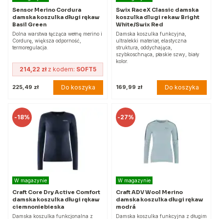
Sensor Merino Cordura
Swix RaceX Classic damska
damska koszulka długi rękaw
koszulka dlugi rekaw Bright
Basil Green
White/Swix Red
Dolna warstwa łącząca wełnę merino i
Damska koszulka funkcyjna,
Cordurę, większa odporność,
ultralekki materiał, elastyczna
termoregulacja.
struktura, oddychająca,
szybkoschnąca, płaskie szwy, biały
kolor.
214,22 zł
z kodem:
SOFT5
Do koszyka
Do koszyka
225,49 zł
169,99 zł
-
18%
-
27%
W magazynie
W magazynie
Craft Core Dry Active Comfort
Craft ADV Wool Merino
damska koszulka długi rękaw
damska koszulka długi rękaw
ciemnoniebieska
modrá
Damska koszulka funkcjonalna z
Damska koszulka funkcyjna z długim