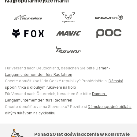
Najpopularniejsze marki
Für Versand nach Deutschland, besuchen Sie bitte
Damen-
Langarmunterhemden fürs Radfahren
Chcete doručit zboží do České republiky? Prohlédněte si
Dámská
spodní trika s dlouhým rukávem na kolo
Für Versand nach Österreich, besuchen Sie bitte
Damen-
Langarmunterhemden fürs Radfahren
Chcete doručiť tovar na Slovensko? Pozrite si
Dámske spodné tričká s
dlhým rukávom na cyklistiku
Ponad 20 lat doświadczenia w kolarstwie