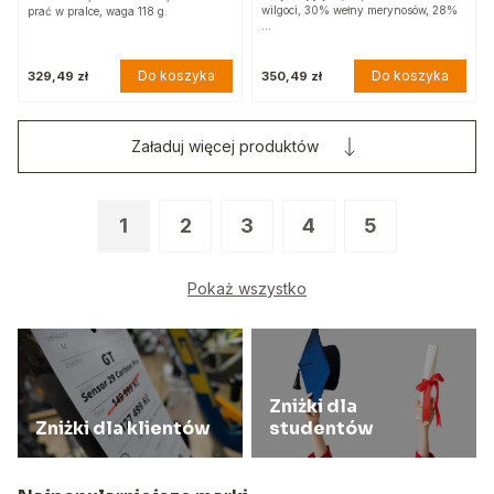
wilgoci, 30% wełny merynosów, 28%
prać w pralce, waga 118 g.
…
Do koszyka
Do koszyka
329,49 zł
350,49 zł
Załaduj więcej produktów
1
2
3
4
5
Pokaż wszystko
Zniżki dla
Zniżki dla klientów
studentów