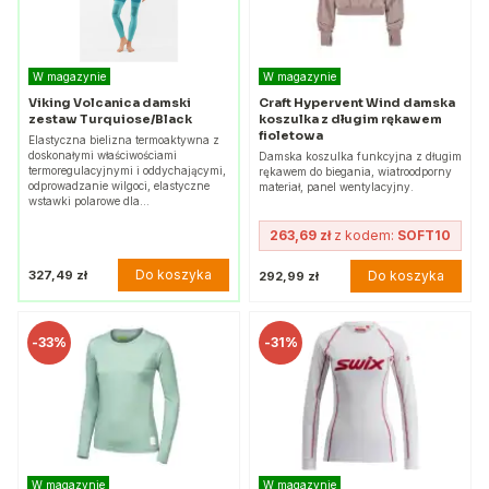
W magazynie
W magazynie
Viking Volcanica damski
Craft Hypervent Wind damska
zestaw Turquiose/Black
koszulka z długim rękawem
fioletowa
Elastyczna bielizna termoaktywna z
doskonałymi właściwościami
Damska koszulka funkcyjna z długim
termoregulacyjnymi i oddychającymi,
rękawem do biegania, wiatroodporny
odprowadzanie wilgoci, elastyczne
materiał, panel wentylacyjny.
wstawki polarowe dla…
263,69 zł
z kodem:
SOFT10
Do koszyka
327,49 zł
Do koszyka
292,99 zł
-
33%
-
31%
W magazynie
W magazynie