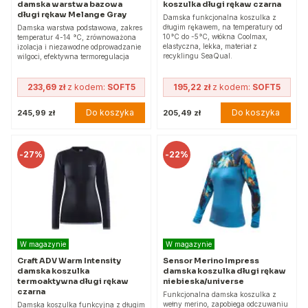
damska warstwa bazowa
koszulka długi rękaw czarna
długi rękaw Melange Gray
Damska funkcjonalna koszulka z
długim rękawem, na temperatury od
Damska warstwa podstawowa, zakres
10°C do -5°C, włókna Coolmax,
temperatur 4-14 °C, zrównoważona
elastyczna, lekka, materiał z
izolacja i niezawodne odprowadzanie
recyklingu SeaQual.
wilgoci, efektywna termoregulacja
233,69 zł
z kodem:
SOFT5
195,22 zł
z kodem:
SOFT5
Do koszyka
Do koszyka
245,99 zł
205,49 zł
-
27%
-
22%
W magazynie
W magazynie
Craft ADV Warm Intensity
Sensor Merino Impress
damska koszulka
damska koszulka długi rękaw
termoaktywna długi rękaw
niebieska/universe
czarna
Funkcjonalna damska koszulka z
wełny merino, zapobiega odczuwaniu
Damska koszulka funkcyjna z długim