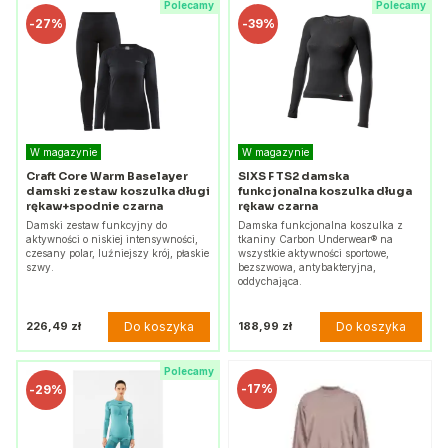
Polecamy
Polecamy
-
27%
-
39%
W magazynie
W magazynie
Craft Core Warm Baselayer
SIXS F TS2 damska
damski zestaw koszulka długi
funkcjonalna koszulka długa
rękaw+spodnie czarna
rękaw czarna
Damski zestaw funkcyjny do
Damska funkcjonalna koszulka z
aktywności o niskiej intensywności,
tkaniny Carbon Underwear® na
czesany polar, luźniejszy krój, płaskie
wszystkie aktywności sportowe,
szwy.
bezszwowa, antybakteryjna,
oddychająca.
Do koszyka
Do koszyka
226,49 zł
188,99 zł
Polecamy
-
17%
-
29%