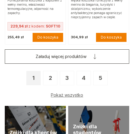
Funkcjonalna koszulka z kapturem z
Męska koszulka funkcyjna z wełny
wełny merino, właściwości
merino do biegania, turystyki i
termoregulacyjne, odporność na
skialpinizmu; wykończenie
zapachy.
antybakteryjne pomaga ograniczyć
nieprzyjemny zapach w cieple.
229,94 zł
z kodem:
SOFT10
Do koszyka
Do koszyka
255,49 zł
304,99 zł
Załaduj więcej produktów
1
2
3
4
5
Pokaż wszystko
Zniżki dla
Zniżki dla klientów
studentów