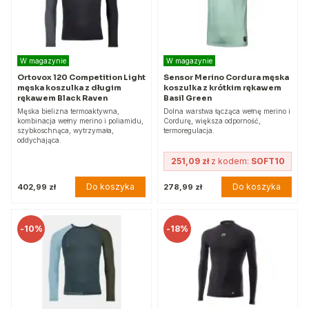
W magazynie
W magazynie
Ortovox 120 Competition Light
Sensor Merino Cordura męska
męska koszulka z długim
koszulka z krótkim rękawem
rękawem Black Raven
Basil Green
Męska bielizna termoaktywna,
Dolna warstwa łącząca wełnę merino i
kombinacja wełny merino i poliamidu,
Cordurę, większa odporność,
szybkoschnąca, wytrzymała,
termoregulacja.
oddychająca.
251,09 zł
z kodem:
SOFT10
Do koszyka
Do koszyka
402,99 zł
278,99 zł
-
10%
-
18%