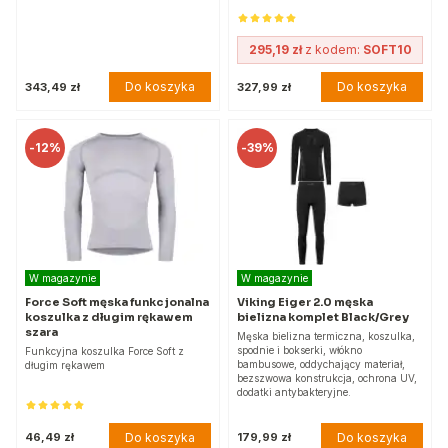
295,19 zł
z kodem:
SOFT10
Do koszyka
Do koszyka
343,49 zł
327,99 zł
-
12%
-
39%
W magazynie
W magazynie
Force Soft męska funkcjonalna
Viking Eiger 2.0 męska
koszulka z długim rękawem
bielizna komplet Black/Grey
szara
Męska bielizna termiczna, koszulka,
spodnie i bokserki, włókno
Funkcyjna koszulka Force Soft z
bambusowe, oddychający materiał,
długim rękawem
bezszwowa konstrukcja, ochrona UV,
dodatki antybakteryjne.
Do koszyka
Do koszyka
46,49 zł
179,99 zł