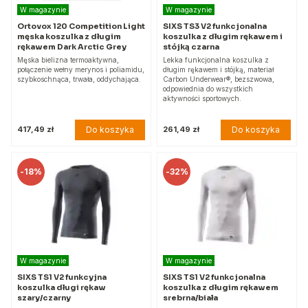
W magazynie
W magazynie
Ortovox 120 Competition Light
SIXS TS3 V2 funkcjonalna
męska koszulka z długim
koszulka z długim rękawem i
rękawem Dark Arctic Grey
stójką czarna
Męska bielizna termoaktywna,
Lekka funkcjonalna koszulka z
połączenie wełny merynos i poliamidu,
długim rękawem i stójką, materiał
szybkoschnąca, trwała, oddychająca.
Carbon Underwear®, bezszwowa,
odpowiednia do wszystkich
aktywności sportowych.
Do koszyka
Do koszyka
417,49 zł
261,49 zł
-
18%
-
32%
W magazynie
W magazynie
SIXS TS1 V2 funkcyjna
SIXS TS1 V2 funkcjonalna
koszulka długi rękaw
koszulka z długim rękawem
szary/czarny
srebrna/biała