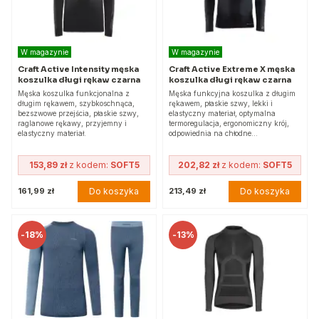
W magazynie
W magazynie
Craft Active Intensity męska
Craft Active Extreme X męska
koszulka długi rękaw czarna
koszulka długi rękaw czarna
Męska koszulka funkcjonalna z
Męska funkcyjna koszulka z długim
długim rękawem, szybkoschnąca,
rękawem, płaskie szwy, lekki i
bezszwowe przejścia, płaskie szwy,
elastyczny materiał, optymalna
raglanowe rękawy, przyjemny i
termoregulacja, ergonomiczny krój,
elastyczny materiał.
odpowiednia na chłodne…
153,89 zł
z kodem:
SOFT5
202,82 zł
z kodem:
SOFT5
Do koszyka
Do koszyka
161,99 zł
213,49 zł
-
18%
-
13%