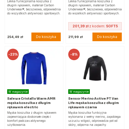
Lekka funkcjonalna koszulka z
Lekka funkcjonalna koszulka z
długim rękawem, materiał Carbon
długim rękawem, materiał Carbon
Underwear®, bezszwowa, odpowiednia
Underwear®, bezszwowa, odpowiednia
do wszystkich aktywności sportowych.
do wszelkich aktywności sportowych.
201,39 zł
z kodem:
SOFT5
Do koszyka
Do koszyka
254,49 zł
211,99 zł
-
23%
-
8%
W magazynie
W magazynie
Salewa Cristallo Warm AMR
Sensor Merino Active PT Van
męska koszulka z długim
Life męska koszulka z długim
rękawem electric
rękawem czarna
Męska koszulka z długim rękawem
Męska koszulka funkcyjna
zapewniająca doskonałe ciepło i
wykonana z wełny merino, zapobiega
komfort podczas aktywnego
uczuciu wilgoci, odprowadza pot od
użytkowania.
skóry, odporna na zapachy.