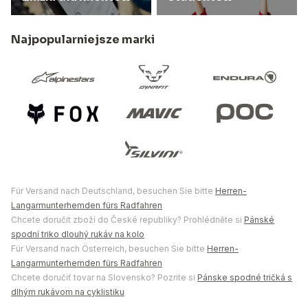
Najpopularniejsze marki
Für Versand nach Deutschland, besuchen Sie bitte
Herren-
Langarmunterhemden fürs Radfahren
Chcete doručit zboží do České republiky? Prohlédněte si
Pánské
spodní triko dlouhý rukáv na kolo
Für Versand nach Österreich, besuchen Sie bitte
Herren-
Langarmunterhemden fürs Radfahren
Chcete doručiť tovar na Slovensko? Pozrite si
Pánske spodné tričká s
dlhým rukávom na cyklistiku