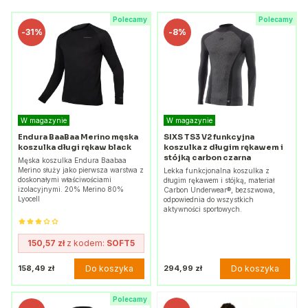
Polecamy
Polecamy
-
31%
-
8%
W magazynie
W magazynie
Endura BaaBaa Merino męska
SIXS TS3 V2 funkcyjna
koszulka długi rękaw black
koszulka z długim rękawem i
stójką carbon czarna
Męska koszulka Endura Baabaa
Merino służy jako pierwsza warstwa z
Lekka funkcjonalna koszulka z
doskonałymi właściwościami
długim rękawem i stójką, materiał
izolacyjnymi. 20% Merino 80%
Carbon Underwear®, bezszwowa,
Lyocell
odpowiednia do wszystkich
aktywności sportowych.
150,57 zł
z kodem:
SOFT5
Do koszyka
Do koszyka
158,49 zł
294,99 zł
Polecamy