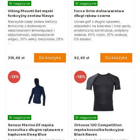
W magazynie
W magazynie
Viking Mounti Set męski
Force Grim dolna warstwa
funkcyjny zestaw Navys
długi rękaw czarna
Niezwykle ciepły zestaw bielizny
Unisex golf z długim rękawem,
termicznej z doskonałymi
odpowiedni na kolarstwo i inne sporty,
właściwościami termoregulacji i
anatomiczna konstrukcja, ocieplany
oddychalności, odprowadzanie
materiał, 60% nylon, 35% wiskoza,
wilgoci, 30% wełny merynosów, 28%
5% elastan.
…
Do koszyka
Do koszyka
318,49 zł
92,49 zł
-
13%
-
18%
W magazynie
W magazynie
Sensor Merino DF męska
Ortovox 120 Competition
koszulka z długim rękawem z
męska koszulka funkcyjna
kapturem Deep Blue
Black Raven