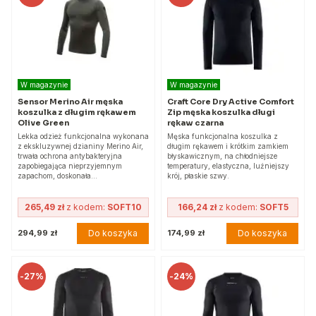
W magazynie
W magazynie
Sensor Merino Air męska
Craft Core Dry Active Comfort
koszulka z długim rękawem
Zip męska koszulka długi
Olive Green
rękaw czarna
Lekka odzież funkcjonalna wykonana
Męska funkcjonalna koszulka z
z ekskluzywnej dzianiny Merino Air,
długim rękawem i krótkim zamkiem
trwała ochrona antybakteryjna
błyskawicznym, na chłodniejsze
zapobiegająca nieprzyjemnym
temperatury, elastyczna, luźniejszy
zapachom, doskonała…
krój, płaskie szwy.
265,49 zł
z kodem:
SOFT10
166,24 zł
z kodem:
SOFT5
Do koszyka
Do koszyka
294,99 zł
174,99 zł
-
27%
-
24%