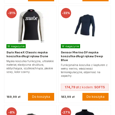
-
31%
-
33%
W magazynie
W magazynie
Swix RaceX Classic męska
Sensor Merino DF męska
koszulka długi rękaw Dune
koszulka długi rękaw Deep
Blue
Męska koszulka funkcyjna, ultralekki
materiał, elastyczna struktura,
Funkcjonalna koszulka z kapturem z
oddychająca, szybkoschnąca, płaskie
wełny merino, właściwości
szwy, kolor czarny.
termoregulacyjne, odporność na
zapachy.
174,79 zł
z kodem:
SOFT5
Do koszyka
Do koszyka
169,99 zł
183,99 zł
-
8%
-
27%