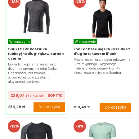
-
28%
-
18%
W magazynie
W magazynie
SIXS TS1 V2 koszulka
Fox Tecbase męska koszulka z
funkcyjna długi rękaw carbon
długim rękawem Black
czarna
Męska koszulka z długim rękawem, z
ultra miękkiego i wygodnego
Lekka funkcjonalna koszulka z
materiału, dopasowany krój, 4-
długim rękawem, materiał Carbon
kierunkowa elastyczna tkanina.
Underwear®, bezszwowa,
odpowiednia do wszystkich
aktywności sportowych.
229,04 zł
z kodem:
SOFT10
Do koszyka
254,49 zł
Do koszyka
190,49 zł
-
13%
-
8%