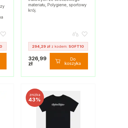
materiału, Polygiene, sportowy
szy
krój.
na
0
294,29 zł
z kodem:
SOFT10
326,99
Do
zł
koszyka
zniżka
43%