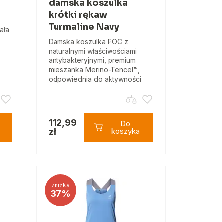
damska koszulka
krótki rękaw
Turmaline Navy
ała
Damska koszulka POC z
naturalnymi właściwościami
antybakteryjnymi, premium
mieszanka Merino-Tencel™,
odpowiednia do aktywności
112,99
Do
zł
koszyka
zniżka
37%