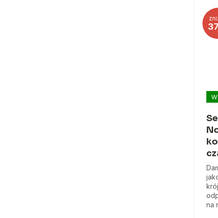
zni
3
W
Se
No
ko
cz
Dam
jak
kró
odp
na 