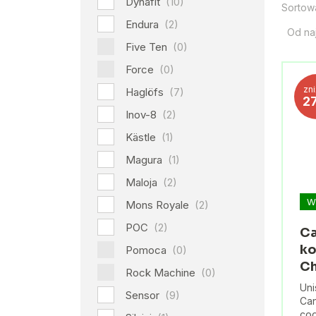
Dynafit
(10)
Sortow
Endura
(2)
Od na
Five Ten
(0)
Force
(0)
zn
Haglöfs
(7)
2
Inov-8
(2)
Kästle
(1)
Magura
(1)
Maloja
(2)
W
Mons Royale
(2)
POC
(2)
Ca
ko
Pomoca
(0)
Ch
Rock Machine
(0)
Uni
Sensor
(9)
Can
cod