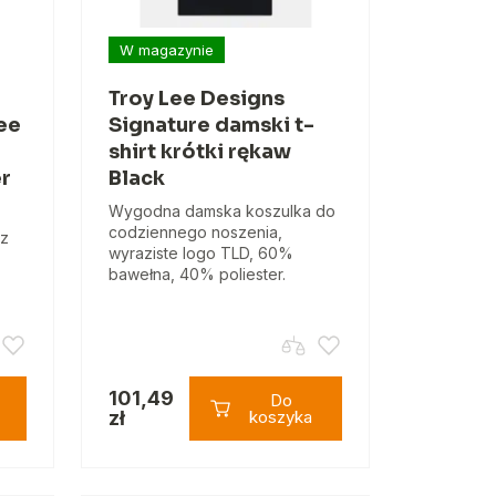
W magazynie
Troy Lee Designs
ee
Signature damski t-
shirt krótki rękaw
er
Black
Wygodna damska koszulka do
codziennego noszenia,
 z
wyraziste logo TLD, 60%
bawełna, 40% poliester.
101,49
Do
zł
koszyka