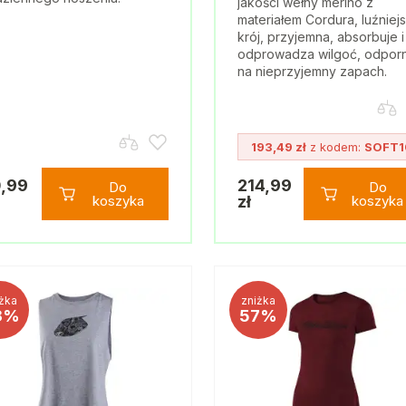
jakości wełny merino z
materiałem Cordura, luźniej
krój, przyjemna, absorbuje i
odprowadza wilgoć, odpor
na nieprzyjemny zapach.
193,49 zł
z kodem:
SOFT1
,99
214,99
Do
Do
koszyka
zł
koszyka
żka
zniżka
3%
57%