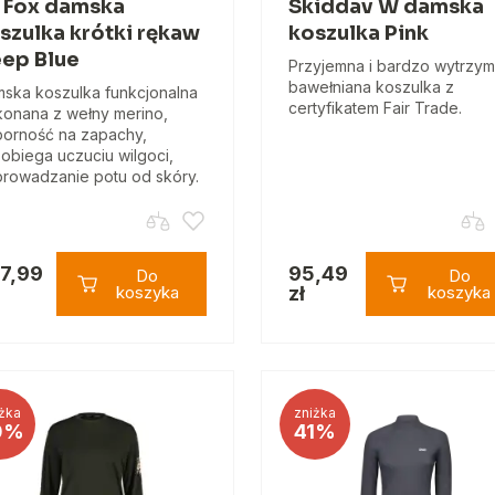
 Fox damska
Skiddav W damska
szulka krótki rękaw
koszulka Pink
ep Blue
Przyjemna i bardzo wytrzym
bawełniana koszulka z
ska koszulka funkcjonalna
certyfikatem Fair Trade.
onana z wełny merino,
orność na zapachy,
obiega uczuciu wilgoci,
rowadzanie potu od skóry.
7,99
95,49
Do
Do
koszyka
zł
koszyka
żka
zniżka
0%
41%