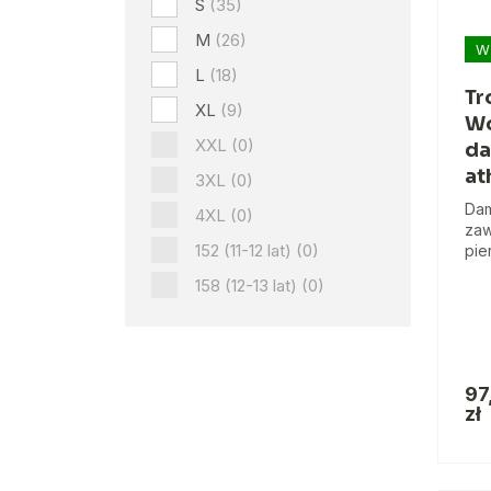
S
(35)
M
(26)
W
L
(18)
Tr
XL
(9)
Wo
XXL
(0)
da
at
3XL
(0)
Dam
4XL
(0)
zaw
152 (11-12 lat)
(0)
pier
158 (12-13 lat)
(0)
97
zł