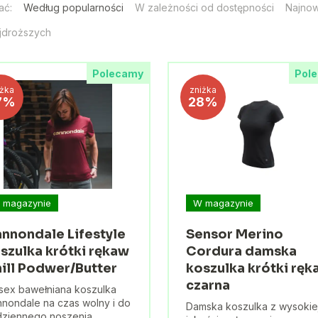
ać:
Według popularności
W zależności od dostępności
Najno
jdroższych
Polecamy
Pol
iżka
zniżka
7%
28%
 magazynie
W magazynie
nnondale Lifestyle
Sensor Merino
szulka krótki rękaw
Cordura damska
ill Podwer/Butter
koszulka krótki ręk
czarna
sex bawełniana koszulka
nondale na czas wolny i do
Damska koszulka z wysokie
ziennego noszenia.