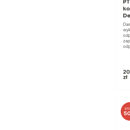
PT
ko
De
Dam
wyk
odp
zap
odp
20
zł
zni
5