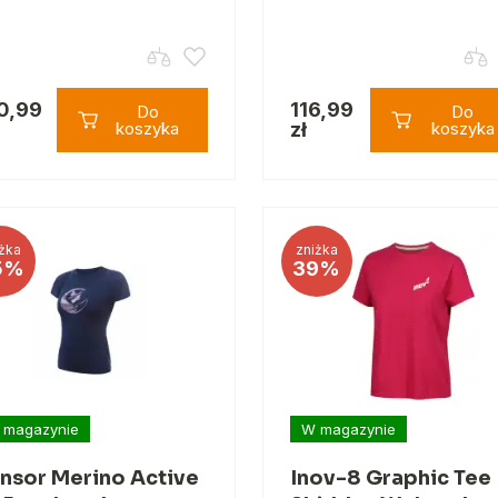
0,99
116,99
Do
Do
koszyka
zł
koszyka
żka
zniżka
5%
39%
 magazynie
W magazynie
nsor Merino Active
Inov-8 Graphic Tee