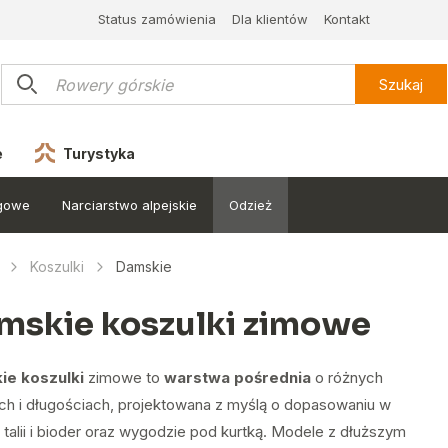
Status zamówienia
Dla klientów
Kontakt
Szukaj
e
Turystyka
egowe
Narciarstwo alpejskie
Odzież
Koszulki
Damskie
mskie koszulki zimowe
ie koszulki
zimowe to
warstwa pośrednia
o różnych
ch i długościach, projektowana z myślą o dopasowaniu w
 talii i bioder oraz wygodzie pod kurtką. Modele z dłuższym