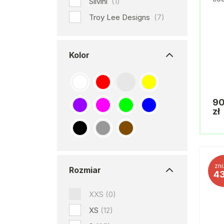
Silvini
(1)
Troy Lee Designs
(7)
Kolor
90
zł
zni
Rozmiar
4
XXS
(0)
XS
(12)