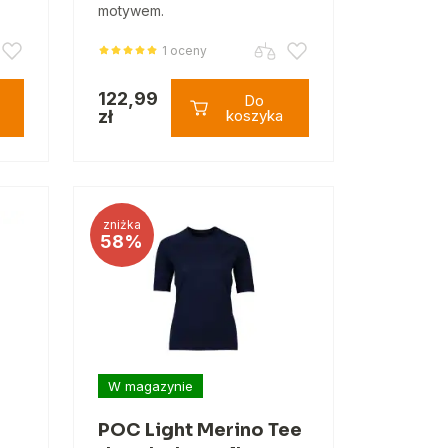
motywem.
1 oceny
122,99
Do
zł
koszyka
zniżka
58%
W magazynie
POC Light Merino Tee