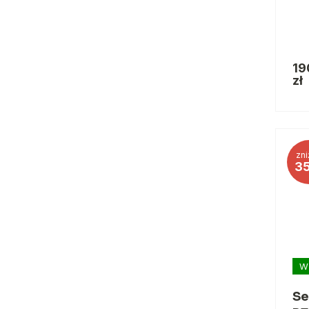
19
zł
zni
3
W
Se