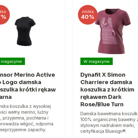
żka
zniżka
7%
40%
 magazynie
W magazynie
nsor Merino Active
Dynafit X Simon
 Logo damska
Charriere damska
szulka krótki rękaw
koszulka z krótkim
arna
rękawem Dark
Rose/Blue Turn
ska koszulka z wysokiej
ości wełny merino, luźny
Damska bawełniana koszulk
j, przyjemna, pochłania i
100% organicznej bawełny 
rowadza wilgoć, odporna
stylowym nadrukiem marki,
nieprzyjemne zapachy.
certyfikacja Bluesign®.