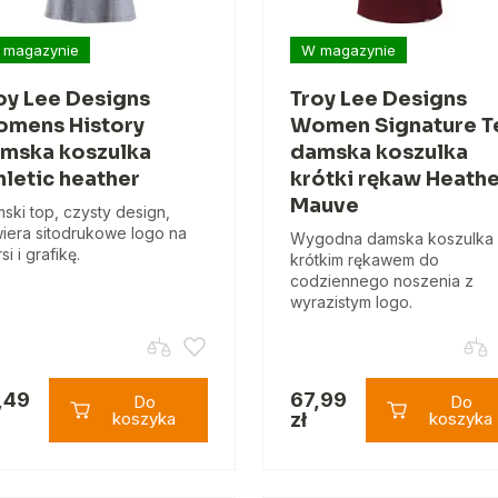
 magazynie
W magazynie
oy Lee Designs
Troy Lee Designs
mens History
Women Signature T
mska koszulka
damska koszulka
hletic heather
krótki rękaw Heath
Mauve
ski top, czysty design,
iera sitodrukowe logo na
Wygodna damska koszulka
si i grafikę.
krótkim rękawem do
codziennego noszenia z
wyrazistym logo.
,49
67,99
Do
Do
koszyka
zł
koszyka