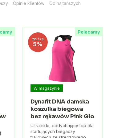
wszy
Opinie klientów
Od najtańszych
ecamy
Polecamy
zniżka
5%
W magazynie
Dynafit DNA damska
koszulka biegowa
aw
bez rękawów Pink Glo
Ultralekki, oddychający top dla
startujących biegaczy
j
trailowych ze streczowego