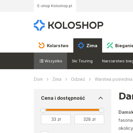
E-shop Koloshop.pl
Kolarstwo
Zima
Biegani
Wszystko
Ski Touring
Narciarstwo bi
Dom
Zima
Odzież
Warstwa pośrednia
Da
Cena i dostępność
Damsk
fasona
okolicy