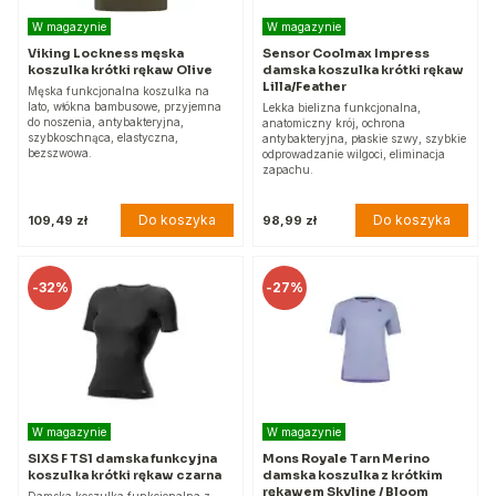
W magazynie
W magazynie
Viking Lockness męska
Sensor Coolmax Impress
koszulka krótki rękaw Olive
damska koszulka krótki rękaw
Lilla/Feather
Męska funkcjonalna koszulka na
lato, włókna bambusowe, przyjemna
Lekka bielizna funkcjonalna,
do noszenia, antybakteryjna,
anatomiczny krój, ochrona
szybkoschnąca, elastyczna,
antybakteryjna, płaskie szwy, szybkie
bezszwowa.
odprowadzanie wilgoci, eliminacja
zapachu.
Do koszyka
Do koszyka
109,49 zł
98,99 zł
-
32%
-
27%
W magazynie
W magazynie
SIXS F TS1 damska funkcyjna
Mons Royale Tarn Merino
koszulka krótki rękaw czarna
damska koszulka z krótkim
rękawem Skyline / Bloom
Damska koszulka funkcjonalna z