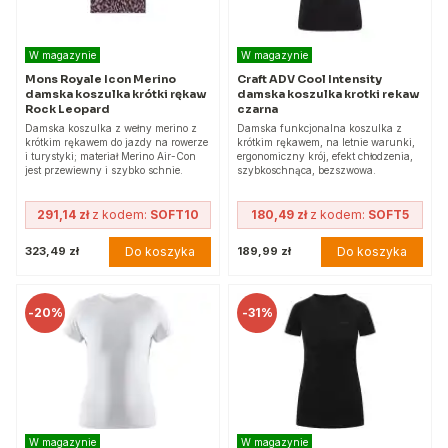
W magazynie
W magazynie
Mons Royale Icon Merino
Craft ADV Cool Intensity
damska koszulka krótki rękaw
damska koszulka krotki rekaw
Rock Leopard
czarna
Damska koszulka z wełny merino z
Damska funkcjonalna koszulka z
krótkim rękawem do jazdy na rowerze
krótkim rękawem, na letnie warunki,
i turystyki; materiał Merino Air-Con
ergonomiczny krój, efekt chłodzenia,
jest przewiewny i szybko schnie.
szybkoschnąca, bezszwowa.
291,14 zł
z kodem:
SOFT10
180,49 zł
z kodem:
SOFT5
Do koszyka
Do koszyka
323,49 zł
189,99 zł
-
20%
-
31%
W magazynie
W magazynie