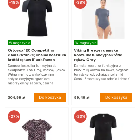
-
18%
-
38%
W magazynie
W magazynie
Ortovox 120 Competition
Viking Breezer damska
damska funkcjonalna koszulka
koszulka funkcyjna krótki
krótki rękaw Black Raven
rękaw Grey
Damska koszulka funkcyjna do
Damska koszulka funkcyjna z
skialpinizmu na zimę, wiosnę i jesień.
krótkim rękawem na rower, bieganie i
Wełna merino z wykończeniem
turystykę; oddychający poliamid
antybakteryjnym ogranicza
Sensil Breeze szybko schnie i chłodzi.
nieprzyjemny zapach; czarna.
Do koszyka
Do koszyka
304,99 zł
99,49 zł
-
27%
-
23%