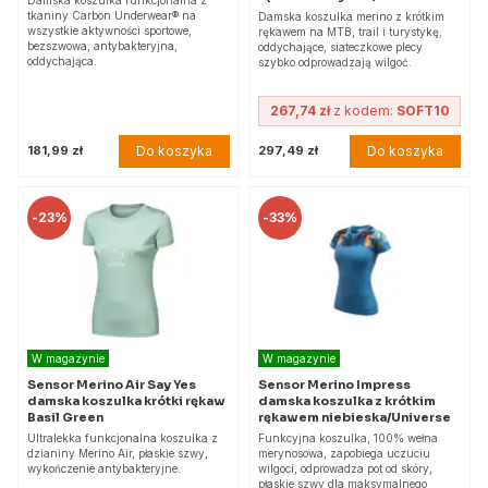
tkaniny Carbon Underwear® na
Damska koszulka merino z krótkim
wszystkie aktywności sportowe,
rękawem na MTB, trail i turystykę;
bezszwowa, antybakteryjna,
oddychające, siateczkowe plecy
oddychająca.
szybko odprowadzają wilgoć.
267,74 zł
z kodem:
SOFT10
Do koszyka
Do koszyka
181,99 zł
297,49 zł
-
23%
-
33%
W magazynie
W magazynie
Sensor Merino Air Say Yes
Sensor Merino Impress
damska koszulka krótki rękaw
damska koszulka z krótkim
Basil Green
rękawem niebieska/Universe
Ultralekka funkcjonalna koszulka z
Funkcyjna koszulka, 100% wełna
dzianiny Merino Air, płaskie szwy,
merynosowa, zapobiega uczuciu
wykończenie antybakteryjne.
wilgoci, odprowadza pot od skóry,
płaskie szwy dla maksymalnego