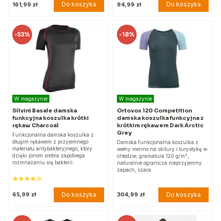
Do koszyka
Do koszyka
161,99 zł
94,99 zł
-
53%
-
18%
W magazynie
W magazynie
Silvini Basale damska
Ortovox 120 Competition
funkcyjna koszulka krótki
damska koszulka funkcyjna z
rękaw Charcoal
krótkim rękawem Dark Arctic
Grey
Funkcjonalna damska koszulka z
długim rękawem z przyjemnego
Damska funkcjonalna koszulka z
materiału antybakteryjnego, który
wełny merino na skitury i turystykę w
dzięki jonom srebra zapobiega
chłodzie; gramatura 120 g/m²,
rozmnażaniu się bakterii.
naturalnie ogranicza nieprzyjemny
zapach, szara.
Do koszyka
Do koszyka
65,99 zł
304,99 zł