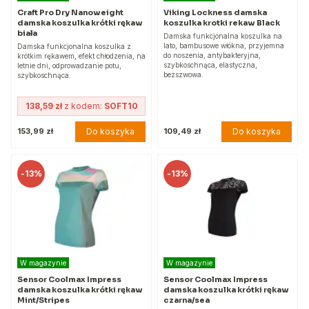
Craft Pro Dry Nanoweight
Viking Lockness damska
damska koszulka krótki rękaw
koszulka krotki rekaw Black
biała
Damska funkcjonalna koszulka na
lato, bambusowe włókna, przyjemna
Damska funkcjonalna koszulka z
do noszenia, antybakteryjna,
krótkim rękawem, efekt chłodzenia, na
szybkoschnąca, elastyczna,
letnie dni, odprowadzanie potu,
bezszwowa.
szybkoschnąca.
138,59 zł
z kodem:
SOFT10
Do koszyka
Do koszyka
153,99 zł
109,49 zł
-
13%
-
13%
W magazynie
W magazynie
Sensor Coolmax Impress
Sensor Coolmax Impress
damska koszulka krótki rękaw
damska koszulka krótki rękaw
Mint/Stripes
czarna/sea