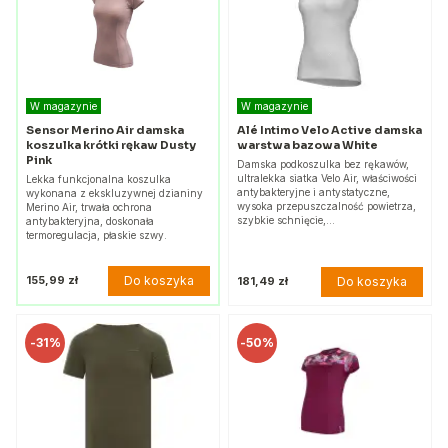
W magazynie
W magazynie
Sensor Merino Air damska
Alé Intimo Velo Active damska
koszulka krótki rękaw Dusty
warstwa bazowa White
Pink
Damska podkoszulka bez rękawów,
ultralekka siatka Velo Air, właściwości
Lekka funkcjonalna koszulka
antybakteryjne i antystatyczne,
wykonana z ekskluzywnej dzianiny
wysoka przepuszczalność powietrza,
Merino Air, trwała ochrona
szybkie schnięcie,…
antybakteryjna, doskonała
termoregulacja, płaskie szwy.
Do koszyka
155,99 zł
Do koszyka
181,49 zł
-
31%
-
50%