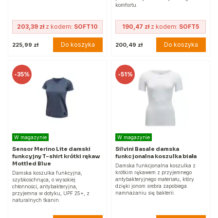
komfortu.
203,39 zł
z kodem:
SOFT10
190,47 zł
z kodem:
SOFT5
Do koszyka
Do koszyka
225,99 zł
200,49 zł
-
35%
-
51%
W magazynie
W magazynie
Sensor Merino Lite damski
Silvini Basale damska
funkcyjny T-shirt krótki rękaw
funkcjonalna koszulka biała
Mottled Blue
Damska funkcjonalna koszulka z
krótkim rękawem z przyjemnego
Damska koszulka funkcyjna,
antybakteryjnego materiału, który
szybkoschnąca, o wysokiej
dzięki jonom srebra zapobiega
chłonności, antybakteryjna,
namnażaniu się bakterii.
przyjemna w dotyku, UPF 25+, z
naturalnych tkanin.