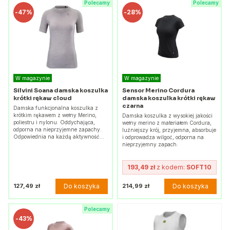
Polecamy
Polecamy
-
47%
-
28%
W magazynie
W magazynie
Silvini Soana damska koszulka
Sensor Merino Cordura
krótki rękaw cloud
damska koszulka krótki rękaw
czarna
Damska funkcjonalna koszulka z
krótkim rękawem z wełny Merino,
Damska koszulka z wysokiej jakości
poliestru i nylonu. Oddychająca,
wełny merino z materiałem Cordura,
odporna na nieprzyjemne zapachy.
luźniejszy krój, przyjemna, absorbuje
Odpowiednia na każdą aktywność…
i odprowadza wilgoć, odporna na
nieprzyjemny zapach.
193,49 zł
z kodem:
SOFT10
Do koszyka
Do koszyka
127,49 zł
214,99 zł
Polecamy
-
43%