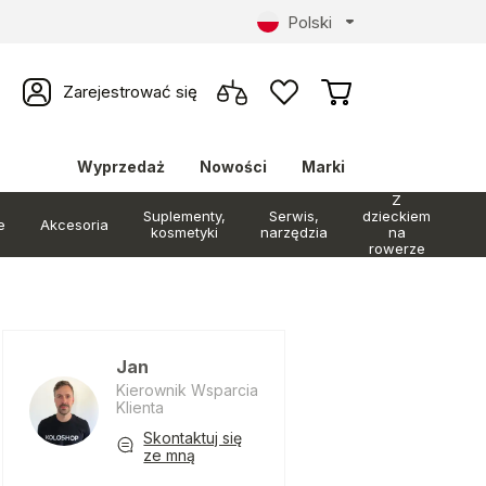
Polski
Zarejestrować się
Wyprzedaż
Nowości
Marki
Z
Suplementy,
Serwis,
dzieckiem
e
Akcesoria
kosmetyki
narzędzia
na
rowerze
Jan
Kierownik Wsparcia
Klienta
Skontaktuj się
ze mną