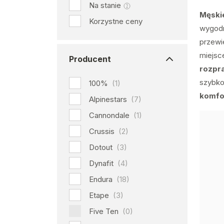
Na stanie
Męski
Korzystne ceny
wygodna
przewi
miejsc
Producent
rozpra
szybko
100%
(1)
komfo
Alpinestars
(7)
Cannondale
(1)
Crussis
(2)
Dotout
(3)
Dynafit
(4)
Endura
(18)
Etape
(3)
Five Ten
(0)