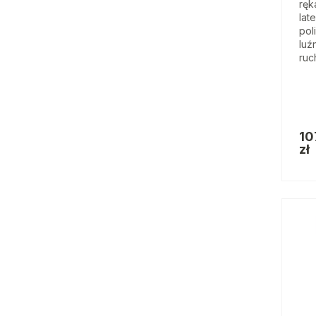
ręk
lat
pol
luź
ruc
10
zł