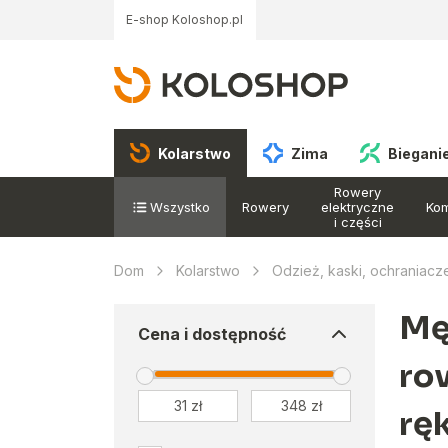
E-shop Koloshop.pl
Kolarstwo
Zima
Biegani
Rowery
Wszystko
Rowery
elektryczne
Ko
i części
Dom
Kolarstwo
Odzież, kaski, ochraniacz
Mę
Cena i dostępność
ro
rę