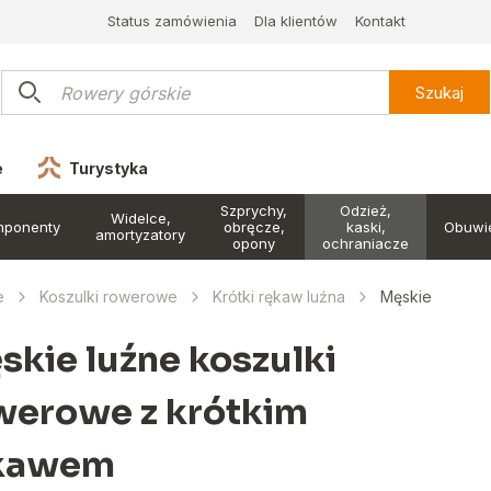
Status zamówienia
Dla klientów
Kontakt
Szukaj
e
Turystyka
Szprychy,
Odzież,
Widelce,
mponenty
obręcze,
kaski,
Obuwi
amortyzatory
opony
ochraniacze
e
Koszulki rowerowe
Krótki rękaw luźna
Męskie
skie luźne koszulki
werowe z krótkim
kawem