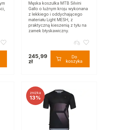
nym
Męska koszulka MTB Silvini
ci,
Gallo o luźnym kroju wykonana
z lekkiego i oddychającego
materiału Light MESH, z
praktyczną kieszenią z tyłu na
zamek błyskawiczny.
245,99
Do
zł
koszyka
zniżka
13%