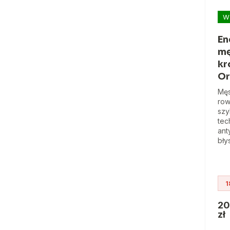
W
En
mę
kr
Or
Męs
row
szy
tec
ant
bły
1
20
zł