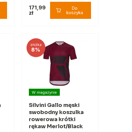
171,99
Do
zł
koszyka
zniżka
8%
W magazynie
a
Silvini Gallo męski
swobodny koszulka
rowerowa krótki
rękaw Merlot/Black