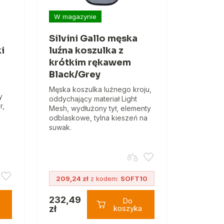
W magazynie
Silvini Gallo męska
i
luźna koszulka z
krótkim rękawem
Black/Grey
Męska koszulka luźnego kroju,
y
oddychający materiał Light
r,
Mesh, wydłużony tył, elementy
odblaskowe, tylna kieszeń na
suwak.
209,24 zł
z kodem:
SOFT10
232,49
Do
zł
koszyka