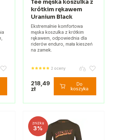
Tee męska koszulka z
krótkim rękawem
Uranium Black
Ekstremalnie komfortowa
ia
męska koszulka z krótkim
e,
rękawem, odpowiednia dla
riderów enduro, mała kieszeń
na zamek.
2 oceny
218,49
Do
zł
koszyka
zniżka
3%