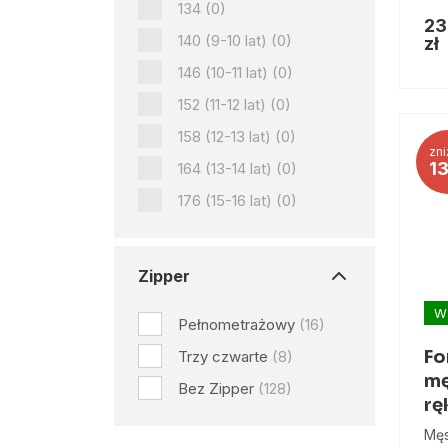
134
(0)
23
140 (9-10 lat)
(0)
zł
146 (10-11 lat)
(0)
152 (11-12 lat)
(0)
158 (12-13 lat)
(0)
zni
1
164 (13-14 lat)
(0)
176 (15-16 lat)
(0)
Zipper
W
Pełnometrażowy
(16)
Fo
Trzy czwarte
(8)
mę
Bez Zipper
(128)
rę
Męs