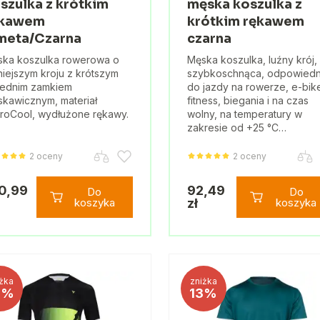
szulka z krótkim
męska koszulka z
ękawem
krótkim rękawem
meta/Czarna
czarna
ka koszulka rowerowa o
Męska koszulka, luźny krój,
niejszym kroju z krótszym
szybkoschnąca, odpowiedn
zednim zamkiem
do jazdy na rowerze, e-bik
skawicznym, materiał
fitness, biegania i na czas
roCool, wydłużone rękawy.
wolny, na temperatury w
zakresie od +25 °C…
2 oceny
2 oceny
0,99
92,49
Do
Do
koszyka
zł
koszyka
żka
zniżka
3%
13%