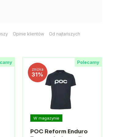
wszy
Opinie klientów
Od najtańszych
ecamy
Polecamy
zniżka
31%
W magazynie
POC Reform Enduro