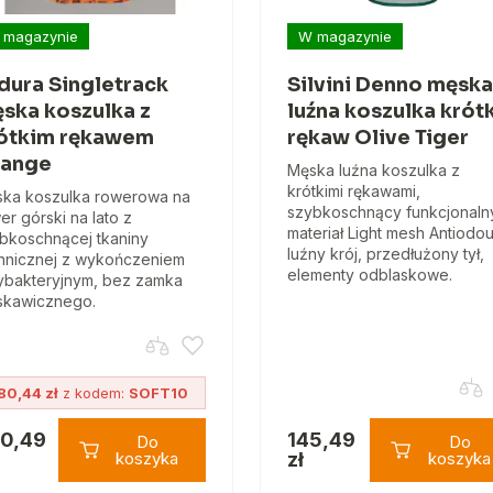
 magazynie
W magazynie
dura Singletrack
Silvini Denno męska
ska koszulka z
luźna koszulka krótk
ótkim rękawem
rękaw Olive Tiger
ange
Męska luźna koszulka z
krótkimi rękawami,
ka koszulka rowerowa na
szybkoschnący funkcjonaln
er górski na lato z
materiał Light mesh Antiodou
bkoschnącej tkaniny
luźny krój, przedłużony tył,
hnicznej z wykończeniem
elementy odblaskowe.
ybakteryjnym, bez zamka
skawicznego.
80,44 zł
z kodem:
SOFT10
0,49
145,49
Do
Do
koszyka
zł
koszyka