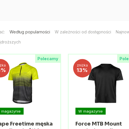
ać:
Według popularności
W zależności od dostępności
Najno
jdroższych
Polecamy
Pol
iżka
zniżka
8%
13%
 magazynie
W magazynie
ape Freetime męska
Force MTB Mount