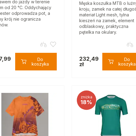
awem do jazdy w terenie
Męska koszulka MTB o luź
em od 20 °C. Oddychający
kroju, zamek na całej długoś
iester odprowadza pot, a
materiał Light mesh, tylna
ny krój nie ogranicza
kieszeń na zamek, element
hów.
odblaskowy, praktyczna
pętelka na okulary.
7,99
232,49
Do
Do
koszyka
zł
koszyka
zniżka
18%