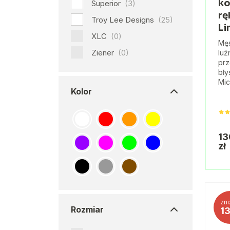
ko
Superior
(3)
r
Troy Lee Designs
(25)
Li
XLC
(0)
Męs
Ziener
(0)
luź
pr
bły
Mic
Kolor
13
zł
zni
Rozmiar
1