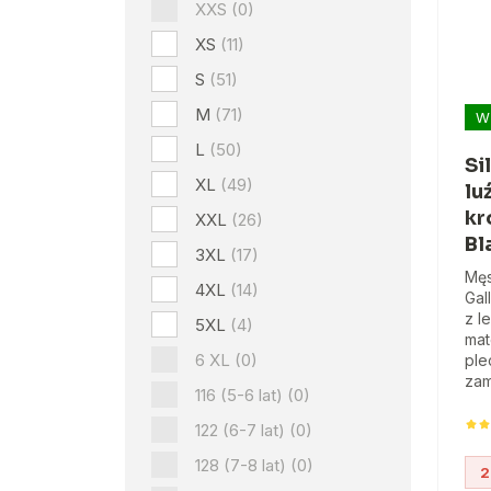
XXS
(0)
XS
(11)
S
(51)
M
(71)
W
L
(50)
Si
XL
(49)
lu
kr
XXL
(26)
Bl
3XL
(17)
Męs
4XL
(14)
Gal
z l
5XL
(4)
mat
6 XL
(0)
ple
zam
116 (5-6 lat)
(0)
122 (6-7 lat)
(0)
128 (7-8 lat)
(0)
2