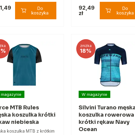
1,49
92,49
Do
Do
koszyka
zł
koszyka
żka
zniżka
3%
18%
 magazynie
W magazynie
rce MTB Rules
Silvini Turano męsk
ska koszulka krótki
koszulka rowerowa
kaw niebieska
krótki rękaw Navy
Ocean
ka koszulka MTB z krótkim