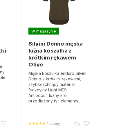
W magazynie
Silvini Denno męska
tki
luźna koszulka z
krótkim rękawem
Olive
ie
źny
Męska koszulka enduro Silvini
płe
Denno z krótkimi rękawami,
szybkoschnący materiał
funkcyjny Light MESH
Antiodour, luźny krój,
przedłużony tył, elementy…
1 oceny