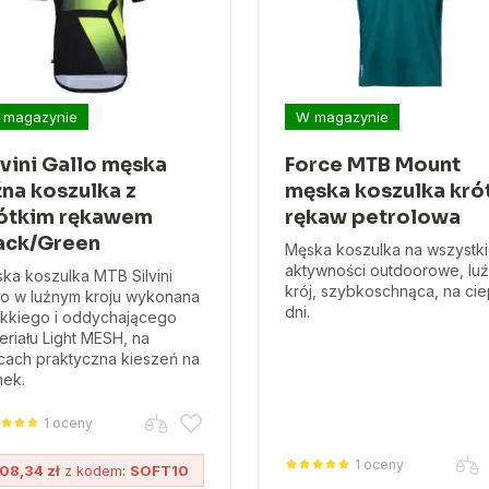
 magazynie
W magazynie
lvini Gallo męska
Force MTB Mount
źna koszulka z
męska koszulka kró
ótkim rękawem
rękaw petrolowa
ack/Green
Męska koszulka na wszystk
aktywności outdoorowe, lu
ka koszulka MTB Silvini
krój, szybkoschnąca, na cie
lo w luźnym kroju wykonana
dni.
ekkiego i oddychającego
eriału Light MESH, na
cach praktyczna kieszeń na
ek.
1 oceny
1 oceny
08,34 zł
z kodem:
SOFT10