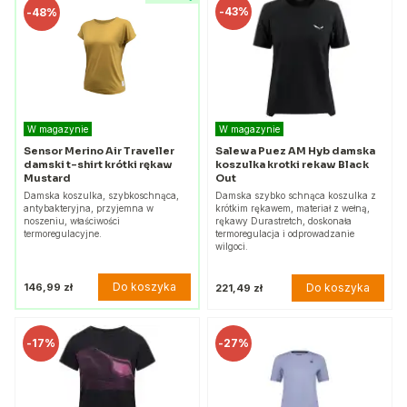
-
43%
-
48%
W magazynie
W magazynie
Sensor Merino Air Traveller
Salewa Puez AM Hyb damska
damski t-shirt krótki rękaw
koszulka krotki rekaw Black
Mustard
Out
Damska koszulka, szybkoschnąca,
Damska szybko schnąca koszulka z
antybakteryjna, przyjemna w
krótkim rękawem, materiał z wełną,
noszeniu, właściwości
rękawy Durastretch, doskonała
termoregulacyjne.
termoregulacja i odprowadzanie
wilgoci.
Do koszyka
146,99 zł
Do koszyka
221,49 zł
-
17%
-
27%