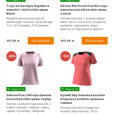
Troy Lee Designs Signature
Sensor Merino Active No Logo
damski t-shirt krótki rękaw
damska koszulka krótki rękaw
Black
czarna
Wygodna damska koszulka do
Damska koszulka z wysokiej jakości
codziennego noszenia, wyraziste logo
wełny merino, luźny krój, przyjemna,
TLD, 60% bawełna, 40% poliester.
pochłania i odprowadza wilgoć,
odporna na nieprzyjemne zapachy.
Do koszyka
Do koszyka
101,49 zł
190,99 zł
-
43%
-
15%
W magazynie
W magazynie
Salewa Puez AM Hyb damska
Dynafit Sky damska koszulka
koszulka krótki rękaw Zephyr
biegowa z krótkim rękawem
Cabana
Damska szybkoschnąca koszulka z
krótkim rękawem, materiał z wełną,
Damska koszulka do biegania o
rękawy Durastretch, doskonała
wysokiej oddychalności, 100%