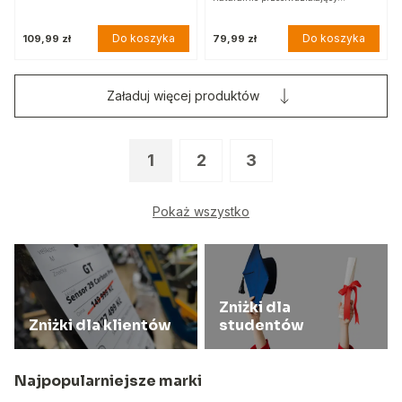
Do koszyka
Do koszyka
109,99 zł
79,99 zł
Załaduj więcej produktów
1
2
3
Pokaż wszystko
Zniżki dla
Zniżki dla klientów
studentów
Najpopularniejsze marki