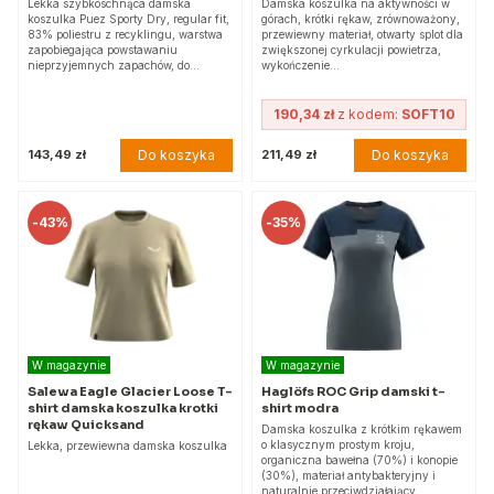
Lekka szybkoschnąca damska
Damska koszulka na aktywności w
koszulka Puez Sporty Dry, regular fit,
górach, krótki rękaw, zrównoważony,
83% poliestru z recyklingu, warstwa
przewiewny materiał, otwarty splot dla
zapobiegająca powstawaniu
zwiększonej cyrkulacji powietrza,
nieprzyjemnych zapachów, do…
wykończenie…
190,34 zł
z kodem:
SOFT10
Do koszyka
Do koszyka
143,49 zł
211,49 zł
-
43%
-
35%
W magazynie
W magazynie
Salewa Eagle Glacier Loose T-
Haglöfs ROC Grip damski t-
shirt damska koszulka krotki
shirt modra
rękaw Quicksand
Damska koszulka z krótkim rękawem
o klasycznym prostym kroju,
Lekka, przewiewna damska koszulka
organiczna bawełna (70%) i konopie
(30%), materiał antybakteryjny i
naturalnie przeciwdziałający…