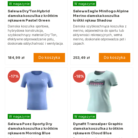
W magazynie
W magazynie
Salewa Dry'Ton Hybrid
Salewa Eagle Minilogo Alpine
damska koszulka z krótkim
Merino damska koszulka
rękawem Pastel Green
krótki rękaw Shadow
Damska koszulka sportowa,
Damska szybkoschnąca koszulka z
hybrydowa konstrukcja,
merino, odpowiednia do sportu lub
szybkoschnący materiał Dry'Ton,
aktywności rekreacyjnych, wełna
efektywne odprowadzanie potu,
merino, doskonale odprowadza pot i
doskonała oddychalność i wentylacja.
zapach.
Do koszyka
Do koszyka
184,99 zł
253,49 zł
-
17%
-
18%
W magazynie
W magazynie
Salewa Puez Sporty Dry
Dynafit Transalper Graphic
damska koszulka z krótkim
damska koszulka z krótkim
rękawem Morning Blue
rękawem Cloud Blue