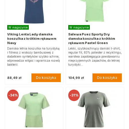
W magazynie
W magazynie
Viking Lenta Lady damska
Salewa Puez Sporty Dry
koszulka z krótkim rękawem
damska koszulka z krótkim
Navy
rękawem Pastel Green
Damska letnia koszulka na turystykę
Lekki, szybkoschnący damski t-shirt,
i fitness z wiskozy bambusowej z
regular fit, 83% poliester z recyklingu,
dodatkiem syntetyków szybko schnie,
warstwa zapobiegająca powstawaniu
odprowadza wilgoć i ogranicza rozwój
nieprzyjemnych zapachów, do letniej
bakterii.
turystyki…
Do koszyka
Do koszyka
88,49 zł
104,99 zł
-
34%
-
31%