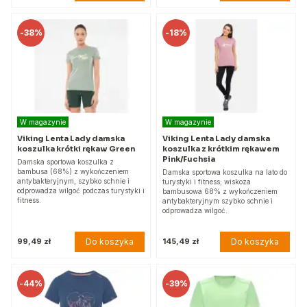
-
38%
-
18%
W magazynie
W magazynie
Viking Lenta Lady damska
Viking Lenta Lady damska
koszulka krótki rękaw Green
koszulka z krótkim rękawem
Pink/Fuchsia
Damska sportowa koszulka z
bambusa (68%) z wykończeniem
Damska sportowa koszulka na lato do
antybakteryjnym, szybko schnie i
turystyki i fitness; wiskoza
odprowadza wilgoć podczas turystyki i
bambusowa 68% z wykończeniem
fitness.
antybakteryjnym szybko schnie i
odprowadza wilgoć.
Do koszyka
Do koszyka
99,49 zł
145,49 zł
-
44%
-
39%