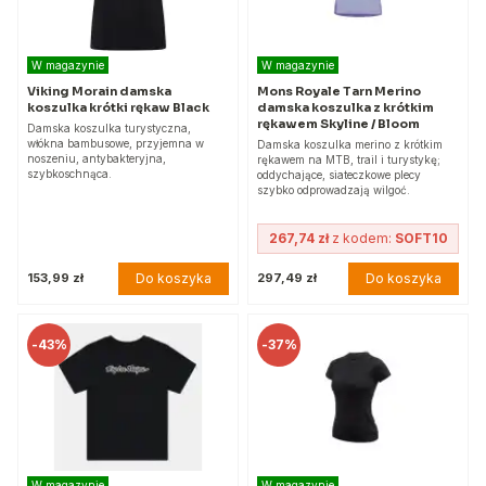
W magazynie
W magazynie
Viking Morain damska
Mons Royale Tarn Merino
koszulka krótki rękaw Black
damska koszulka z krótkim
rękawem Skyline / Bloom
Damska koszulka turystyczna,
włókna bambusowe, przyjemna w
Damska koszulka merino z krótkim
noszeniu, antybakteryjna,
rękawem na MTB, trail i turystykę;
szybkoschnąca.
oddychające, siateczkowe plecy
szybko odprowadzają wilgoć.
267,74 zł
z kodem:
SOFT10
Do koszyka
Do koszyka
153,99 zł
297,49 zł
-
43%
-
37%
W magazynie
W magazynie