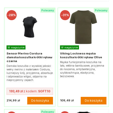
Polecamy
Polecamy
-
28%
-
31%
W magazynie
W magazynie
Sensor Merino Cordura
Viking Lockness męska
damska koszulka krótki rękaw
koszulka krótki rękaw Olive
czarna
Męska funkcjonalna koszulka na
lato, włókna bambusowe, przyjemna
Damska koszulka z wysokiej jakości
do noszenia, antybakteryjna,
wełny merino z materiałem Cordura,
szybkoschnąca, elastyczna,
luźniejszy krój, przyjemna, absorbuje
bezszwowa.
i odprowadza wilgoć, odporna na
nieprzyjemny zapach.
193,49 zł
z kodem:
SOFT10
Do koszyka
Do koszyka
214,99 zł
109,49 zł
Polecamy