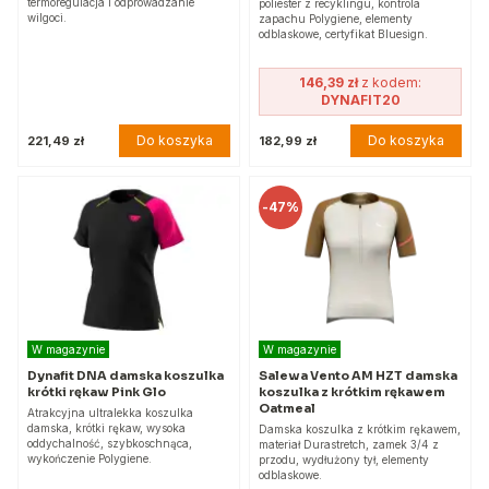
termoregulacja i odprowadzanie
poliester z recyklingu, kontrola
wilgoci.
zapachu Polygiene, elementy
odblaskowe, certyfikat Bluesign.
146,39 zł
z kodem:
DYNAFIT20
Do koszyka
Do koszyka
221,49 zł
182,99 zł
-
47%
W magazynie
W magazynie
Dynafit DNA damska koszulka
Salewa Vento AM HZT damska
krótki rękaw Pink Glo
koszulka z krótkim rękawem
Oatmeal
Atrakcyjna ultralekka koszulka
damska, krótki rękaw, wysoka
Damska koszulka z krótkim rękawem,
oddychalność, szybkoschnąca,
materiał Durastretch, zamek 3/4 z
wykończenie Polygiene.
przodu, wydłużony tył, elementy
odblaskowe.