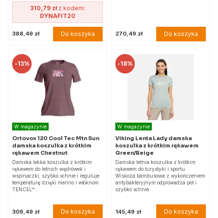
310,79 zł
z kodem:
DYNAFIT20
Do koszyka
Do koszyka
388,49 zł
270,49 zł
-
13%
-
18%
W magazynie
W magazynie
Ortovox 120 Cool Tec Mtn Sun
Viking Lenta Lady damska
damska koszulka z krótkim
koszulka z krótkim rękawem
rękawem Chestnut
Green/Beige
Damska lekka koszulka z krótkim
Damska letnia koszulka z krótkim
rękawem do letnich wędrówek i
rękawem do turystyki i sportu.
wspinaczki; szybko schnie i reguluje
Wiskoza bambusowa z wykończeniem
temperaturę dzięki merino i włóknom
antybakteryjnym odprowadza pot i
TENCEL™.
szybko schnie.
Do koszyka
Do koszyka
309,49 zł
145,49 zł