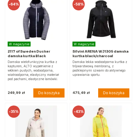
-
64%
-
58%
W magazynie
W magazynie
2117 of Sweden Ducker
Silvini ARENA WJ1305 damska
damska kurtka Black
kurtka black/charcoal
Damska wielofunkcyjna kurtka z
Damska lekka wodoodporna kurtka z
kapturem, ALTO wypełnienie z
trójwarstwową membraną, z
włókien pustych, wodoodporna,
podklejonymi szwami do aktywnego
wiatroodporna, elastyczny materiał
uprawiania sportu.
pod pachami, elastyczne lamówki.
Do koszyka
Do koszyka
249,99 zł
475,49 zł
-
35%
-
43%