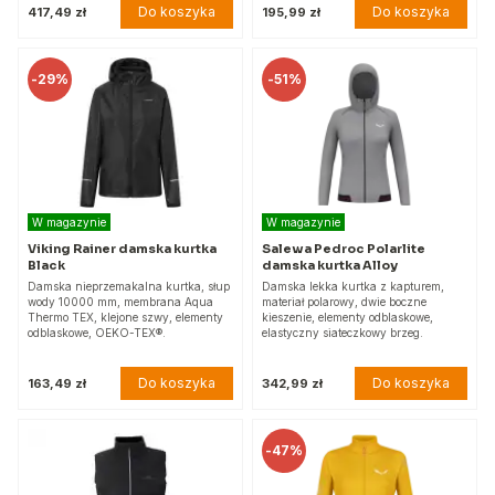
Do koszyka
Do koszyka
417,49 zł
195,99 zł
-
29%
-
51%
W magazynie
W magazynie
Viking Rainer damska kurtka
Salewa Pedroc Polarlite
Black
damska kurtka Alloy
Damska nieprzemakalna kurtka, słup
Damska lekka kurtka z kapturem,
wody 10000 mm, membrana Aqua
materiał polarowy, dwie boczne
Thermo TEX, klejone szwy, elementy
kieszenie, elementy odblaskowe,
odblaskowe, OEKO-TEX®.
elastyczny siateczkowy brzeg.
Do koszyka
Do koszyka
163,49 zł
342,99 zł
-
47%