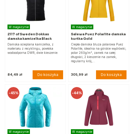
W magazynie
W magazynie
2117 of Sweden Dokkas
Salewa Puez Polarlite damska
damska kamizelka Black
kurtka Gold
Damska ocieplana kamizelka, z
Ciepła damska bluza polarowa Puez
materiału z recyklingu, powłoka
Polarlite, idealna na górskie wędrówki,
wodoodporna DWR, dwie kieszenie.
polar 260g/m², zamek na całej
długości, 2 kieszenie na zamek,
regularny krój,…
Do koszyka
Do koszyka
84,49 zł
305,99 zł
-
45%
-
44%
W magazynie
W magazynie