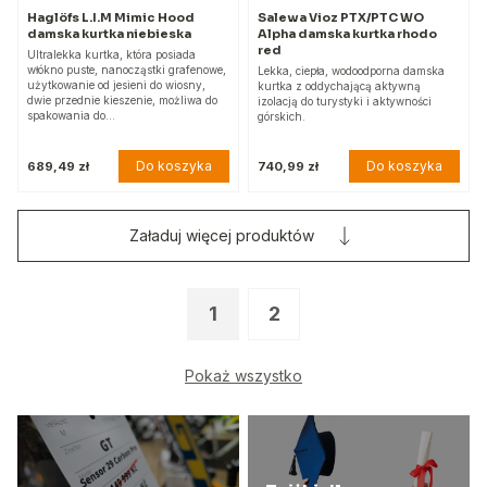
Haglöfs L.I.M Mimic Hood
Salewa Vioz PTX/PTC WO
damska kurtka niebieska
Alpha damska kurtka rhodo
red
Ultralekka kurtka, która posiada
włókno puste, nanocząstki grafenowe,
Lekka, ciepła, wodoodporna damska
użytkowanie od jesieni do wiosny,
kurtka z oddychającą aktywną
dwie przednie kieszenie, możliwa do
izolacją do turystyki i aktywności
spakowania do…
górskich.
Do koszyka
Do koszyka
689,49 zł
740,99 zł
Załaduj więcej produktów
1
2
Pokaż wszystko