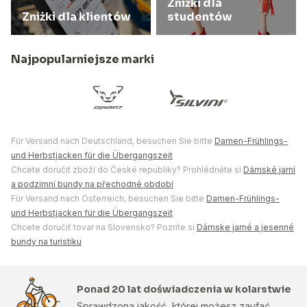
Zniżki dla
Zniżki dla klientów
studentów
Najpopularniejsze marki
Für Versand nach Deutschland, besuchen Sie bitte
Damen-Frühlings-
und Herbstjacken für die Übergangszeit
Chcete doručit zboží do České republiky? Prohlédněte si
Dámské jarní
a podzimní bundy na přechodné období
Für Versand nach Österreich, besuchen Sie bitte
Damen-Frühlings-
und Herbstjacken für die Übergangszeit
Chcete doručiť tovar na Slovensko? Pozrite si
Dámske jarné a jesenné
bundy na turistiku
Ponad 20 lat doświadczenia w kolarstwie
Sprawdzona jakość, której możesz zaufać