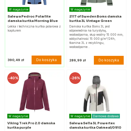
W magazynie
W magazynie
Salewa Pedroc Polarlite
2117 of Sweden Boms damska
damska kurtka Morning Blue
kurtka 3L Vintage Green
Lekka i techniczna kurtka polarowa z
Damska kurtka Boms 3L jest
kapturem
odpowiednia na turystykę,
wodoodporna, słup wodny 15 000 mm,
oddychalność 15 000 g/m²/24h,
tkanina 3L z recyklingu,
wodoodporne…
Do koszyka
390,49 zł
Do koszyka
286,99 zł
-
40%
-
26%
W magazynie
W magazynie
Darmowa dostawa
Viking Trek Pro 2.0 damska
Salewa Sella 3L Powertex
kurtka purple
damska kurtka Oatmeal/0910