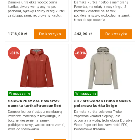
Damska ultralekka wodoodporna
Damska kurtka ripstop z membraną
kurtka, otwory wentylacyjne pod
Powertex, materiały z recyklingu, 2
pachami, rękawy i dolny brzeg kurtki
boczne kieszenie na zamek,
ze ściągaczami, regulowany kaptur.
podklejane szwy, wodoodporne zamki,
łatwa do spakowania.
Do koszyka
Do koszyka
1 718,99 zł
443,99 zł
-
31%
-
60%
W magazynie
W magazynie
Salewa Puez 2.5L Powertex
2117 of Sweden Trubo damska
damska kurtka Etruscan Red
polarowa kurtka Beige
Damska kurtka ripstop z membraną
Damska kurtka polarowa Trubo
Powertex, materiały z recyklingu, 2
zapewnia komfort cieplny, jest
boczne kieszenie na zamek,
odporna na wodę, technologia Durable
podklejane szwy, wodoodporne zamki,
Water Repellent bez zawartości PFC,
łatwa do spakowania.
kwadratowa tkanina…