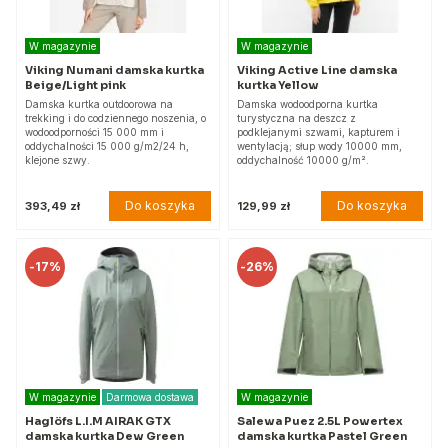
W magazynie
W magazynie
Viking Numani damska kurtka
Viking Active Line damska
Beige/Light pink
kurtka Yellow
Damska kurtka outdoorowa na
Damska wodoodporna kurtka
trekking i do codziennego noszenia, o
turystyczna na deszcz z
wodoodporności 15 000 mm i
podklejanymi szwami, kapturem i
oddychalności 15 000 g/m2/24 h,
wentylacją; słup wody 10000 mm,
klejone szwy.
oddychalność 10000 g/m².
Do koszyka
Do koszyka
393,49 zł
129,99 zł
-
17%
-
26%
W magazynie
Darmowa dostawa
W magazynie
Haglöfs L.I.M AIRAK GTX
Salewa Puez 2.5L Powertex
damska kurtka Dew Green
damska kurtka Pastel Green