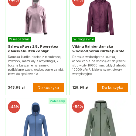
-
44%
-
41%
W magazynie
W magazynie
Salewa Puez 2.5L Powertex
Viking Rainier damska
damska kurtka Zephyr
wodoodporna kurtka purple
Damska kurtka ripstop z membraną
Damska wodoodporna kurtka,
Powertex, materiały z recyklingu, 2
odpowiednia na wiosnę aż do jesieni,
boczne kieszenie na zamek,
słup wody 10000 mm, oddychalność
podklejane szwy, wodoodporne zamki,
10000 g/m², klejone szwy, otwory
łatwa do spakowania.
wentylacyjne.
Do koszyka
Do koszyka
343,99 zł
129,99 zł
Polecamy
-
64%
-
43%