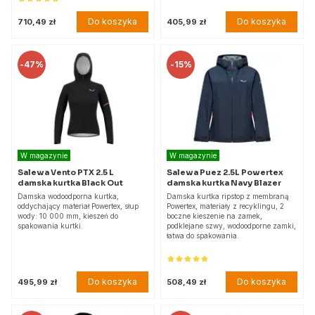
Do koszyka
Do koszyka
710,49 zł
405,99 zł
-
47%
-
15%
W magazynie
W magazynie
Salewa Vento PTX 2.5 L
Salewa Puez 2.5L Powertex
damska kurtka Black Out
damska kurtka Navy Blazer
Damska wodoodporna kurtka,
Damska kurtka ripstop z membraną
oddychający materiał Powertex, słup
Powertex, materiały z recyklingu, 2
wody: 10 000 mm, kieszeń do
boczne kieszenie na zamek,
spakowania kurtki.
podklejane szwy, wodoodporne zamki,
łatwa do spakowania.
Do koszyka
Do koszyka
495,99 zł
508,49 zł