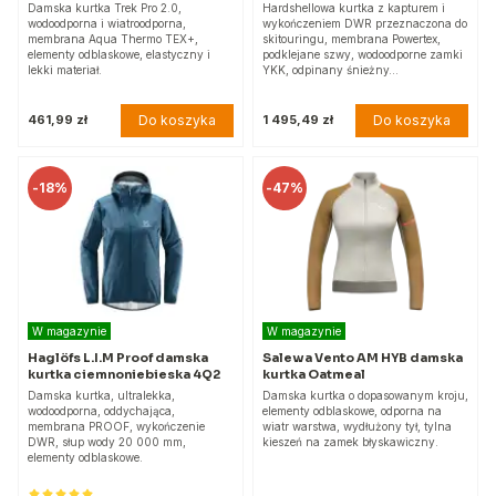
Damska kurtka Trek Pro 2.0,
Hardshellowa kurtka z kapturem i
wodoodporna i wiatroodporna,
wykończeniem DWR przeznaczona do
membrana Aqua Thermo TEX+,
skitouringu, membrana Powertex,
elementy odblaskowe, elastyczny i
podklejane szwy, wodoodporne zamki
lekki materiał.
YKK, odpinany śnieżny…
Do koszyka
Do koszyka
461,99 zł
1 495,49 zł
-
18%
-
47%
W magazynie
W magazynie
Haglöfs L.I.M Proof damska
Salewa Vento AM HYB damska
kurtka ciemnoniebieska 4Q2
kurtka Oatmeal
Damska kurtka, ultralekka,
Damska kurtka o dopasowanym kroju,
wodoodporna, oddychająca,
elementy odblaskowe, odporna na
membrana PROOF, wykończenie
wiatr warstwa, wydłużony tył, tylna
DWR, słup wody 20 000 mm,
kieszeń na zamek błyskawiczny.
elementy odblaskowe.