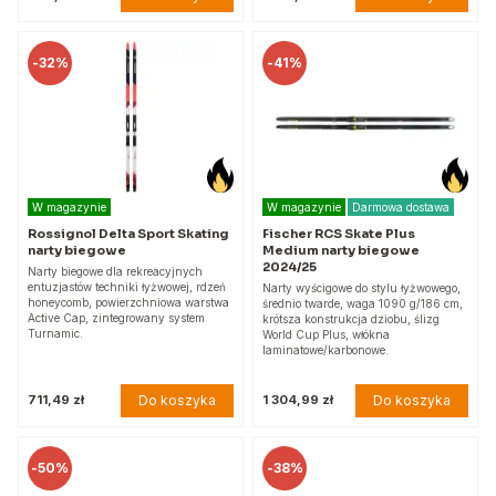
-
32%
-
41%
W magazynie
W magazynie
Darmowa dostawa
Rossignol Delta Sport Skating
Fischer RCS Skate Plus
narty biegowe
Medium narty biegowe
2024/25
Narty biegowe dla rekreacyjnych
entuzjastów techniki łyżwowej, rdzeń
Narty wyścigowe do stylu łyżwowego,
honeycomb, powierzchniowa warstwa
średnio twarde, waga 1090 g/186 cm,
Active Cap, zintegrowany system
krótsza konstrukcja dziobu, ślizg
Turnamic.
World Cup Plus, włókna
laminatowe/karbonowe.
Do koszyka
Do koszyka
711,49 zł
1 304,99 zł
-
50%
-
38%