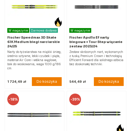
W magazynie
Darmowa dostawa
W magazynie
Fischer Speedmax 3D Skate
Fischer Apollo EF narty
61K Medium biegi narciarskie
biegowe + Tour Step wiązanie
24/25
zestaw 2023/24
Narty do łyżwiarstwa na miękki śnieg,
Zestaw skróconych nart, wykonanych
średnio sztywne, lekki czubek i pięta,
z łuską Premium Crown i technologią
materiał Air Core i włókna węglowe,
Efficient Forward dla solidnego odbicia
bok do woskowania, waga 1030 g/186
bez doskonałej techniki.
cm.
Do koszyka
Do koszyka
1 724,49 zł
544,49 zł
-
18%
-
39%