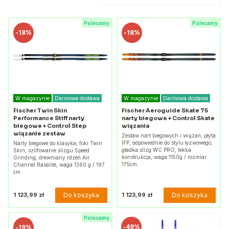
Polecamy
Polecamy
-
18%
-
18%
W magazynie
Darmowa dostawa
W magazynie
Darmowa dostawa
Fischer Twin Skin
Fischer Aeroguide Skate 75
Performance Stiff narty
narty biegowe + Control Skate
biegowe + Control Step
wiązania
wiązanie zestaw
Zestaw nart biegowych i wiązań, płyta
IFP, odpowiednie do stylu łyżwowego,
Narty biegowe do klasyka, foki Twin
gładka ślizg WC PRO, lekka
Skin, szlifowanie ślizgu Speed
konstrukcja, waga 1150g / rozmiar
Grinding, drewniany rdzeń Air
175cm.
Channel Basalite, waga 1360 g / 197
cm.
Do koszyka
Do koszyka
1 123,99 zł
1 123,99 zł
Polecamy
-
49%
-
19%