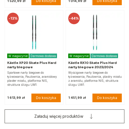
Do koszyka
Do koszyka
1 520,99 zł
1 014,99 zł
-
13%
-
44%
W magazynie
Darmowa dostawa
W magazynie
Darmowa dostawa
Kästle XP20 Skate Plus Hard
Kästle RX10 Skate Plus Hard
narty biegowe
narty biegowe 2023/2024
Sportowe narty biegowe do
Wyścigowe narty biegowe do
łyżwowania, Paulownia, aramidowy
łyżwowania, Paulownia, plastry miodu
plaster miodu, platforma NIS,
z aramidu, platforma NIS, struktura
struktura ślizgu UM1.
ślizgu UW1.
Do koszyka
Do koszyka
1 613,99 zł
1 451,99 zł
Załaduj więcej produktów