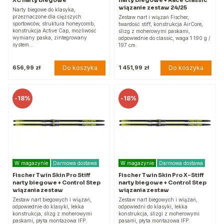
wiązanie zestaw 24/25
Narty biegowe do klasyka,
przeznaczone dla cięższych
Zestaw nart i wiązań Fischer,
sportowców, struktura honeycomb,
twardość stiff, konstrukcja AirCore,
konstrukcja Active Cap, możliwość
ślizg z moherowymi paskami,
wymiany paska, zintegrowany
odpowiednie do classic, waga 1 190 g /
system…
197 cm.
Do koszyka
Do koszyka
656,99 zł
1 451,99 zł
-
18%
-
18%
W magazynie
Darmowa dostawa
W magazynie
Darmowa dostawa
Fischer Twin Skin Pro Stiff
Fischer Twin Skin Pro X-Stiff
narty biegowe + Control Step
narty biegowe + Control Step
wiązania zestaw
wiązania zestaw
Zestaw nart biegowych i wiązań,
Zestaw nart biegowych i wiązań,
odpowiednie do klasyki, lekka
odpowiedni do klasyki, lekka
konstrukcja, ślizg z moherowymi
konstrukcja, ślizgi z moherowymi
paskami, płyta montażowa IFP.
pasami, płyta montażowa IFP.