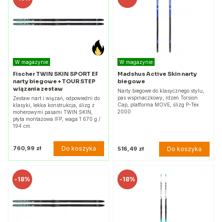
W magazynie
W magazynie
Fischer TWIN SKIN SPORT EF
Madshus Active Skin narty
narty biegowe + TOUR STEP
biegowe
wiązania zestaw
Narty biegowe do klasycznego stylu,
pas wspinaczkowy, rdzeń Torsion
Zestaw nart i wiązań, odpowiedni do
Cap, platforma MOVE, ślizg P-Tex
klasyki, lekka konstrukcja, ślizg z
2000.
moherowymi pasami TWIN SKIN,
płyta montażowa IFP, waga 1 670 g /
194 cm.
Do koszyka
760,99 zł
Do koszyka
516,49 zł
-
18%
-
18%