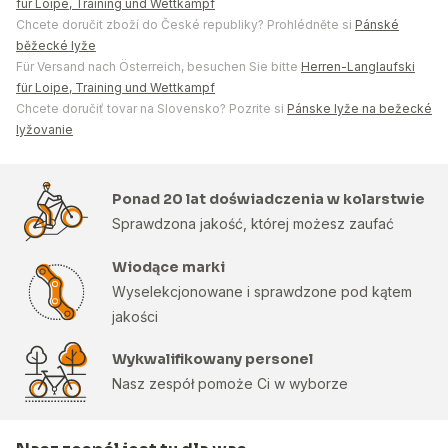
für Loipe, Training und Wettkampf
Chcete doručit zboží do České republiky? Prohlédněte si
Pánské
běžecké lyže
Für Versand nach Österreich, besuchen Sie bitte
Herren-Langlaufski
für Loipe, Training und Wettkampf
Chcete doručiť tovar na Slovensko? Pozrite si
Pánske lyže na bežecké
lyžovanie
Ponad 20 lat doświadczenia w kolarstwie
Sprawdzona jakość, której możesz zaufać
Wiodące marki
Wyselekcjonowane i sprawdzone pod kątem
jakości
Wykwalifikowany personel
Nasz zespół pomoże Ci w wyborze