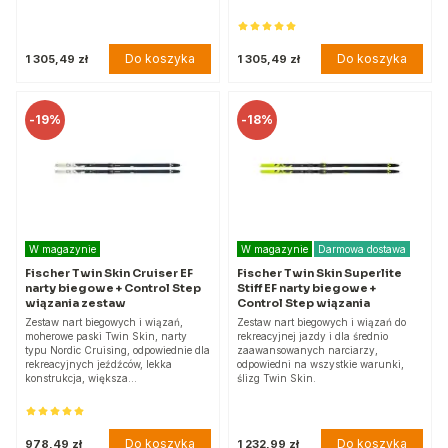
Do koszyka
Do koszyka
1 305,49 zł
1 305,49 zł
-
19%
-
18%
W magazynie
W magazynie
Darmowa dostawa
Fischer Twin Skin Cruiser EF
Fischer Twin Skin Superlite
narty biegowe + Control Step
Stiff EF narty biegowe +
wiązania zestaw
Control Step wiązania
Zestaw nart biegowych i wiązań,
Zestaw nart biegowych i wiązań do
moherowe paski Twin Skin, narty
rekreacyjnej jazdy i dla średnio
typu Nordic Cruising, odpowiednie dla
zaawansowanych narciarzy,
rekreacyjnych jeźdźców, lekka
odpowiedni na wszystkie warunki,
konstrukcja, większa…
ślizg Twin Skin.
Do koszyka
Do koszyka
978,49 zł
1 232,99 zł