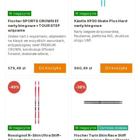
W magazynie
W magazynie
Fischer SPORTS CROWN EF
Kästle XP30 Skate Plus Hard
narty biegowe + TOUR STEP
narty biegowe
wiązania
Narty biegowe do łyżwiarstwa,
Paulownia, platforma NIS, struktura
Zestaw nart z wiązaniami, odpowiedni
ślizgu UM1.
na klasyk we wszystkich warunkach,
antypoślizgowy relief PREMIUM
CROWN, konstrukcja Efficient
Forward, doskonałe odbicie,…
Do koszyka
Do koszyka
579,49 zł
960,49 zł
-
49%
-
38%
W magazynie
W magazynie
Darmowa dostawa
Rossignol R-Skin Ultra Stiff-
Fischer Twin Skin Race Stiff
XC narty biegowe
narty biegowe + Race Classic