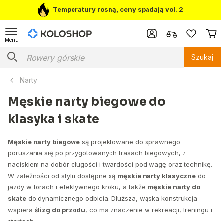
Temperatury rosną, ceny spadają vol. 2
Menu
Szukaj
Narty
Męskie narty biegowe do
klasyka i skate
Męskie narty biegowe
są projektowane do sprawnego
poruszania się po przygotowanych trasach biegowych, z
naciskiem na dobór długości i twardości pod wagę oraz technikę.
W zależności od stylu dostępne są
męskie narty klasyczne
do
jazdy w torach i efektywnego kroku, a także
męskie narty do
skate
do dynamicznego odbicia. Dłuższa, wąska konstrukcja
wspiera
ślizg do przodu
, co ma znaczenie w rekreacji, treningu i