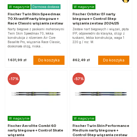
W magazynie
Darmowa dostawa
W magazynie
Fischer Twin Skin Speedmax
Fischer Orbiter EF narty
70 Xtrastiff narty biegowe +
biegowe + Control Step
Race Classic wiązania zestaw
wiązania zestaw 2024/25
Narty biegowe z paskami moherowymi
Zestaw nart biegowych i wiązań, płyta
Twin Skin Speedmax 70, lekka
IFP, odpowiedni do klasyka, ślizgi z
konstrukcja z rdzeniem Air Core
łuskami, lekka konstrukcja, waga 1
Basalite Pro, wiązania Race Classic,
220 g / roz. M.
doskonała ślizg, niska…
Do koszyka
Do koszyka
1 631,99 zł
862,49 zł
-
17%
-
57%
W magazynie
W magazynie
Fischer Aerolite Combi 60
Fischer Twin Skin Performance
narty biegowe + Control Skate
Medium narty biegowe +
wiązania
Control Step wiązania zestaw