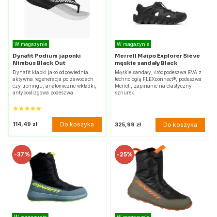
W magazynie
W magazynie
Dynafit Podium japonki
Merrell Maipo Explorer Sieve
Nimbus Black Out
męskie sandały Black
Dynafit klapki jako odpowiednia
Męskie sandały, śródpodeszwa EVA z
aktywna regeneracja po zawodach
technologią FLEXconnect®, podeszwa
czy treningu, anatomiczne wkładki,
Merrell, zapinanie na elastyczny
antypoślizgowa podeszwa.
sznurek.
Do koszyka
114,49 zł
Do koszyka
325,99 zł
-
37%
-
25%