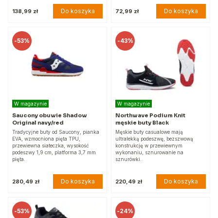
Do koszyka
Do koszyka
138,99 zł
72,99 zł
-
53%
-
43%
W magazynie
W magazynie
Saucony obuwie Shadow
Northwave Podium Knit
Original navy/red
męskie buty Black
Tradycyjne buty od Saucony, pianka
Męskie buty casualowe mają
EVA, wzmocniona pięta TPU,
ultralekką podeszwę, bezszwową
przewiewna siateczka, wysokość
konstrukcję w przewiewnym
podeszwy 1,9 cm, platforma 3,7 mm
wykonaniu, sznurowanie na
pięta.
sznurówki.
Do koszyka
Do koszyka
280,49 zł
220,49 zł
-
53%
-
24%