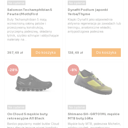
Na żądanie
Na żądanie
Salomon Techamphibian 5
Dynafit Podium japonki
Pewter/Moth/Fird
Yerba/Thyme
Buty Techamphibian 5 mają
Klapki Dynafit jako odpowiednia
wzmocnioną osłonę palców i
aktywna regeneracja po zawodach lub
przeszywaną konstrukcję,
treningu, anatomiczne wkładki,
przyczepną podeszwę, składany
antypoślizgowa podeszwa.
tylnik, szybko schnące i oddychające
materiały na…
Do koszyka
Do koszyka
397,49 zł
138,49 zł
-
28%
-
8%
Na żądanie
Na żądanie
On Cloud 5 męskie buty
Shimano SH-GR701ML męskie
rekreacyjne All Black
MTB buty żółta
Bardzo popularny model butów Cloud
Męskie buty MTB, podeszwa Michelin,
teraz oferuje jeszcze więcej komfortu,
solidny czubek, asymetryczny