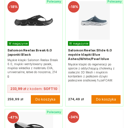
Polecamy
Polecamy
-
18%
-
18%
W magazynie
W magazynie
Salomon Reelax Break 6.0
Salomon Reelax Slide 6.0
japonki Black
męskie klapki Blue
Ashes/White/Pearl blue
Męskie klapki Salomon Reelax Break
6.0, miękki wentylowany pasek,
Męskie klapki do regeneracji po
miękka wkładka z materiału EVA,
sporcie z oddychającą cholewką z
uniwersalne, łatwe do noszenia, 214
siateczki 3D Mesh i miękkim
g.
kontaktem z podłożem dzięki
podeszwie środkowej fuzeFOAM.
233,99 zł
z kodem:
SOFT10
Do koszyka
Do koszyka
259,99 zł
274,49 zł
Polecamy
-
34%
-
47%