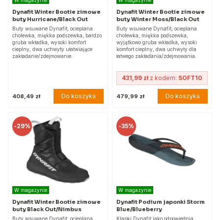
W magazynie
W magazynie
Dynafit Winter Bootie zimowe
Dynafit Winter Bootie zimowe
buty Hurricane/Black Out
buty Winter Moss/Black Out
Buty wsuwane Dynafit, ocieplana
Buty wsuwane Dynafit, ocieplana
cholewka, miękka podszewka, bardzo
cholewka, miękka podszewka,
gruba wkładka, wysoki komfort
wyjątkowo gruba wkładka, wysoki
cieplny, dwa uchwyty ułatwiające
komfort cieplny, dwa uchwyty dla
zakładanie/zdejmowanie.
łatwego zakładania/zdejmowania.
431,99 zł
z kodem:
SOFT10
Do koszyka
Do koszyka
408,49 zł
479,99 zł
-
29%
-
35%
W magazynie
W magazynie
Dynafit Winter Bootie zimowe
Dynafit Podium japonki Storm
buty Black Out/Nimbus
Blue/Blueberry
Buty wsuwane Dynafit, ocieplana
Klapki Dynafit jako odpowiednia