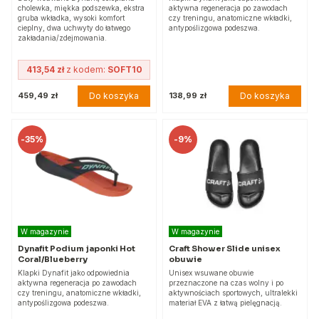
cholewka, miękka podszewka, ekstra
aktywna regeneracja po zawodach
gruba wkładka, wysoki komfort
czy treningu, anatomiczne wkładki,
cieplny, dwa uchwyty do łatwego
antypoślizgowa podeszwa.
zakładania/zdejmowania.
413,54 zł
z kodem:
SOFT10
Do koszyka
Do koszyka
459,49 zł
138,99 zł
-
35%
-
9%
W magazynie
W magazynie
Dynafit Podium japonki Hot
Craft Shower Slide unisex
Coral/Blueberry
obuwie
Klapki Dynafit jako odpowiednia
Unisex wsuwane obuwie
aktywna regeneracja po zawodach
przeznaczone na czas wolny i po
czy treningu, anatomiczne wkładki,
aktywnościach sportowych, ultralekki
antypoślizgowa podeszwa.
materiał EVA z łatwą pielęgnacją.