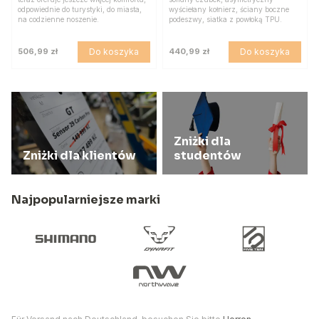
odpowiednie do turystyki, do miasta,
wyściełany kołnierz, ściany boczne
na codzienne noszenie.
podeszwy, siatka z powłoką TPU.
Do koszyka
Do koszyka
506,99 zł
440,99 zł
Zniżki dla
Zniżki dla klientów
studentów
Najpopularniejsze marki