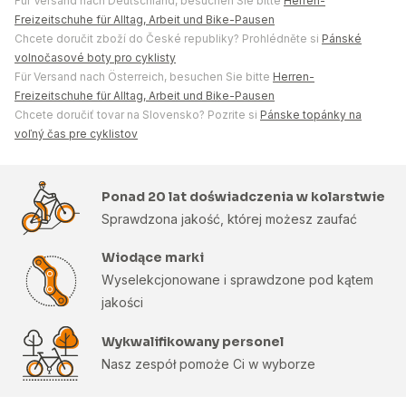
Für Versand nach Deutschland, besuchen Sie bitte
Herren-
Freizeitschuhe für Alltag, Arbeit und Bike-Pausen
Chcete doručit zboží do České republiky? Prohlédněte si
Pánské
volnočasové boty pro cyklisty
Für Versand nach Österreich, besuchen Sie bitte
Herren-
Freizeitschuhe für Alltag, Arbeit und Bike-Pausen
Chcete doručiť tovar na Slovensko? Pozrite si
Pánske topánky na
voľný čas pre cyklistov
Ponad 20 lat doświadczenia w kolarstwie
Sprawdzona jakość, której możesz zaufać
Wiodące marki
Wyselekcjonowane i sprawdzone pod kątem
jakości
Wykwalifikowany personel
Nasz zespół pomoże Ci w wyborze