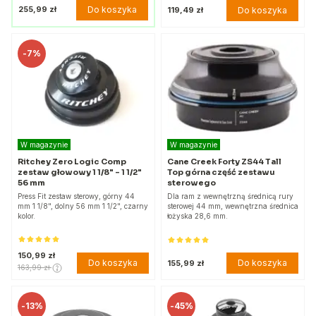
Do koszyka
255,99 zł
Do koszyka
119,49 zł
-
7%
W magazynie
W magazynie
Ritchey Zero Logic Comp
Cane Creek Forty ZS44 Tall
zestaw głowowy 1 1/8" - 1 1/2"
Top górna część zestawu
56 mm
sterowego
Press Fit zestaw sterowy, górny 44
Dla ram z wewnętrzną średnicą rury
mm 1 1/8", dolny 56 mm 1 1/2", czarny
sterowej 44 mm, wewnętrzna średnica
kolor.
łożyska 28,6 mm.
150,99 zł
Do koszyka
Do koszyka
155,99 zł
163,99 zł
-
13%
-
45%