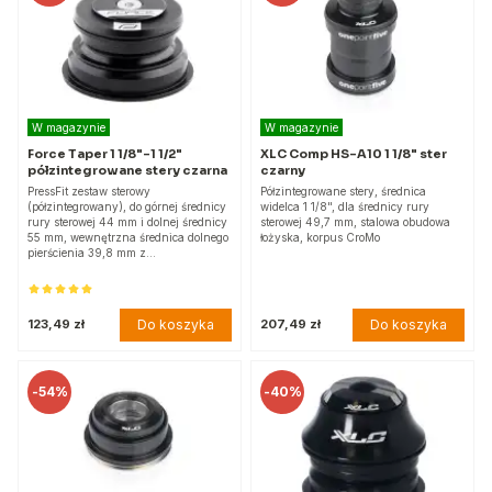
W magazynie
W magazynie
Force Taper 1 1/8"-1 1/2"
XLC Comp HS-A10 1 1/8" ster
półzintegrowane stery czarna
czarny
PressFit zestaw sterowy
Półzintegrowane stery, średnica
(półzintegrowany), do górnej średnicy
widelca 1 1/8", dla średnicy rury
rury sterowej 44 mm i dolnej średnicy
sterowej 49,7 mm, stalowa obudowa
55 mm, wewnętrzna średnica dolnego
łożyska, korpus CroMo
pierścienia 39,8 mm z…
Do koszyka
Do koszyka
123,49 zł
207,49 zł
-
54%
-
40%