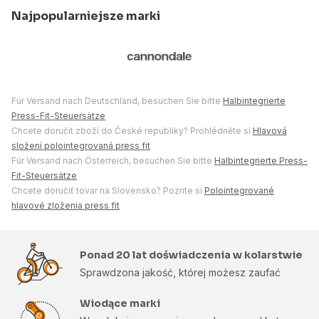
Najpopularniejsze marki
Für Versand nach Deutschland, besuchen Sie bitte
Halbintegrierte
Press-Fit-Steuersätze
Chcete doručit zboží do České republiky? Prohlédněte si
Hlavová
složení polointegrovaná press fit
Für Versand nach Österreich, besuchen Sie bitte
Halbintegrierte Press-
Fit-Steuersätze
Chcete doručiť tovar na Slovensko? Pozrite si
Polointegrované
hlavové zloženia press fit
Ponad 20 lat doświadczenia w kolarstwie
Sprawdzona jakość, której możesz zaufać
Wiodące marki