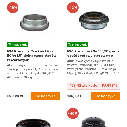
-
19%
-
12%
W magazynie
W magazynie
FSA Premium OnePointFive
FSA Premium ZS44 1 1/8" górna
EC44 1,5" dolna część sterów
część zestawu sterowego
rowerowych
Aluminiowa górna część PressFit
zestawu sterowego, dla rurki 1 1/8",
Aluminiowy dolny element sterów do
zewnętrzna średnica 44 mm, waga
zwężającej się rury 1,5", zewnętrzna
69,7 g, łożyska ACB z kątami 36/45°.
średnica 44 mm, łożyska 36°/45°
ACB, waga 78,7 g.
153,42 zł
z kodem:
PARTS15
Do koszyka
Do koszyka
200,99 zł
180,49 zł
-
46%