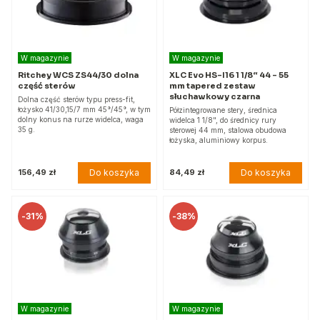
W magazynie
W magazynie
Ritchey WCS ZS44/30 dolna
XLC Evo HS-I16 1 1/8“ 44 - 55
część sterów
mm tapered zestaw
słuchawkowy czarna
Dolna część sterów typu press-fit,
łożysko 41/30,15/7 mm 45°/45°, w tym
Półzintegrowane stery, średnica
dolny konus na rurze widelca, waga
widelca 1 1/8", do średnicy rury
35 g.
sterowej 44 mm, stalowa obudowa
łożyska, aluminiowy korpus.
Do koszyka
Do koszyka
156,49 zł
84,49 zł
-
31%
-
38%
W magazynie
W magazynie