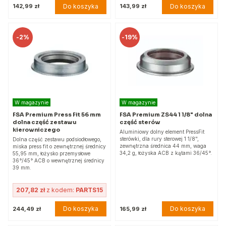
Do koszyka
Do koszyka
142,99 zł
143,99 zł
-
2%
-
19%
W magazynie
W magazynie
FSA Premium Press Fit 56 mm
FSA Premium ZS44 1 1/8" dolna
dolna część zestawu
część sterów
kierowniczego
Aluminiowy dolny element PressFit
sterówki, dla rury sterowej 1 1/8",
Dolna część zestawu podsiodłowego,
zewnętrzna średnica 44 mm, waga
miska press fit o zewnętrznej średnicy
34,2 g, łożyska ACB z kątami 36/45°.
55,95 mm, łożysko przemysłowe
36°/45° ACB o wewnętrznej średnicy
39 mm.
207,82 zł
z kodem:
PARTS15
Do koszyka
Do koszyka
244,49 zł
165,99 zł