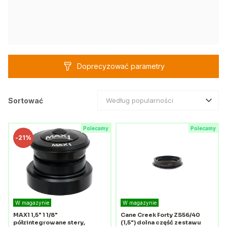
Doprecyzować parametry
Sortować
Według popularności
Polecamy
Polecamy
-
21%
W magazynie
W magazynie
MAX1 1,5" 1 1/8"
Cane Creek Forty ZS56/40
półzintegrowane stery,
(1,5") dolna część zestawu