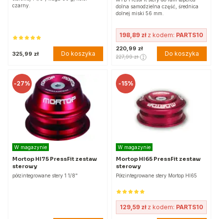
czarny.
dolna samodzielna część, średnica
dolnej miski 56 mm.
198,89 zł
z kodem:
PARTS10
220,99 zł
Do koszyka
Do koszyka
325,99 zł
227,99 zł
-
27%
-
15%
W magazynie
W magazynie
Mortop HI75 PressFit zestaw
Mortop HI65 PressFit zestaw
sterowy
sterowy
półzintegrowane stery 1 1/8"
Półzintegrowane stery Mortop HI65
129,59 zł
z kodem:
PARTS10