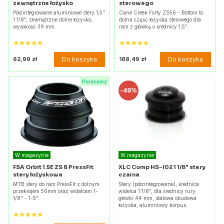
zewnętrzne łożysko
sterowego
Półzintegrowane aluminiowe stery 1,5"
Cane Creek Forty ZS56 - Bottom to
1 1/8", zewnętrzne dolne łożysko,
dolna część łożyska sterowego dla
wysokość 39 mm.
ram z główką o średnicy 1,5".
Do koszyka
Do koszyka
62,99 zł
188,49 zł
Polecamy
-
49%
W magazynie
W magazynie
FSA Orbit 1.5E ZS 8 PressFit
XLC Comp HS-I02 1 1/8" stery
stery łożyskowa
czarna
MTB stery do ram PressFit z dolnym
Stery (półzintegrowane), średnica
przekrojem 56mm oraz widelcem 1-
widelca 1 1/8", dla średnicy rury
1/8" - 1-5".
główki 44 mm, stalowa obudowa
łożyska, aluminiowy korpus.