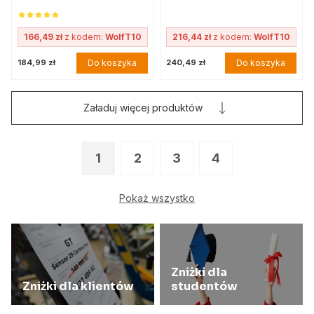
166,49 zł
z kodem:
WolfT10
216,44 zł
z kodem:
WolfT10
Do koszyka
Do koszyka
184,99 zł
240,49 zł
Załaduj więcej produktów
1
2
3
4
Pokaż wszystko
Zniżki dla
Zniżki dla klientów
studentów