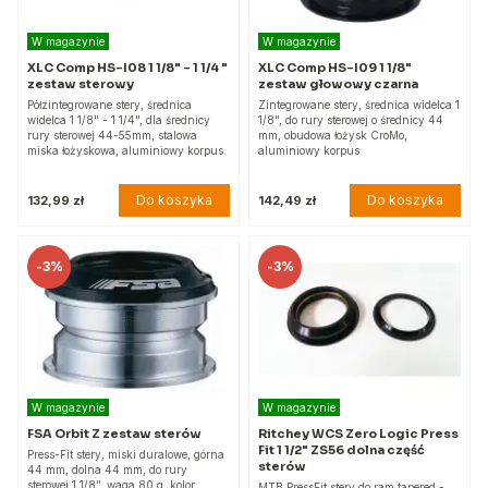
W magazynie
W magazynie
XLC Comp HS-I08 1 1/8" - 1 1/4 "
XLC Comp HS-I09 1 1/8"
zestaw sterowy
zestaw głowowy czarna
Półzintegrowane stery, średnica
Zintegrowane stery, średnica widelca 1
widelca 1 1/8" - 1 1/4", dla średnicy
1/8", do rury sterowej o średnicy 44
rury sterowej 44-55mm, stalowa
mm, obudowa łożysk CroMo,
miska łożyskowa, aluminiowy korpus.
aluminiowy korpus
Do koszyka
Do koszyka
132,99 zł
142,49 zł
-
3%
-
3%
W magazynie
W magazynie
FSA Orbit Z zestaw sterów
Ritchey WCS Zero Logic Press
Fit 1 1/2" ZS56 dolna część
Press-Fit stery, miski duralowe, górna
sterów
44 mm, dolna 44 mm, do rury
sterowej 1 1/8", waga 80 g, kolor
MTB PressFit stery do ram tapered -