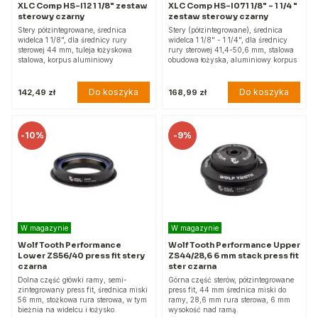
XLC Comp HS-I12 1 1/8" zestaw
XLC Comp HS-I071 1/8" - 1 1/4 "
sterowy czarny
zestaw sterowy czarny
Stery półzintegrowane, średnica
Stery (półzintegrowane), średnica
widelca 1 1/8", dla średnicy rury
widelca 1 1/8" - 1 1/4", dla średnicy
sterowej 44 mm, tuleja łożyskowa
rury sterowej 41,4-50,6 mm, stalowa
stalowa, korpus aluminiowy
obudowa łożyska, aluminiowy korpus
Do koszyka
Do koszyka
142,49 zł
168,99 zł
-
10%
-
9%
W magazynie
W magazynie
Wolf Tooth Performance
Wolf Tooth Performance Upper
Lower ZS56/40 press fit stery
ZS44/28,6 6 mm stack press fit
czarna
ster czarna
Dolna część główki ramy, semi-
Górna część sterów, półzintegrowane
zintegrowany press fit, średnica miski
press fit, 44 mm średnica miski do
56 mm, stożkowa rura sterowa, w tym
ramy, 28,6 mm rura sterowa, 6 mm
bieżnia na widelcu i łożysko.
wysokość nad ramą.