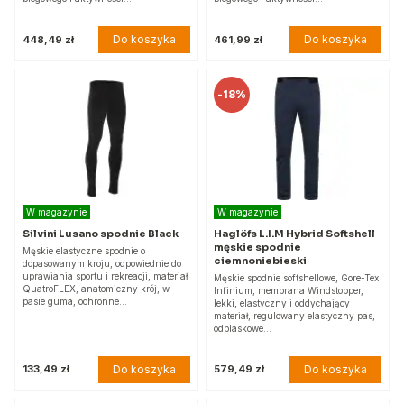
Do koszyka
Do koszyka
448,49 zł
461,99 zł
-
18%
W magazynie
W magazynie
Silvini Lusano spodnie Black
Haglöfs L.I.M Hybrid Softshell
męskie spodnie
Męskie elastyczne spodnie o
ciemnoniebieski
dopasowanym kroju, odpowiednie do
uprawiania sportu i rekreacji, materiał
Męskie spodnie softshellowe, Gore-Tex
QuatroFLEX, anatomiczny krój, w
Infinium, membrana Windstopper,
pasie guma, ochronne…
lekki, elastyczny i oddychający
materiał, regulowany elastyczny pas,
odblaskowe…
Do koszyka
Do koszyka
133,49 zł
579,49 zł