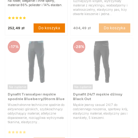
na rower, bieganie i inne sporty,
luźniejszym krojem, wytrzymały
materiał 86% poliester i 14% elastan.
materiał z recyklingu, wodoodporny i
wiatroszczelny, elastyczny pas, trzy
otwarte kieszenie i jedna…
Do koszyka
Do koszyka
252,49 zł
404,49 zł
-
17%
-
28%
Na żądanie
Na żądanie
Dynafit Transalper męskie
Dynafit 24/7 męskie dżinsy
spodnie Blueberry/Storm Blue
Black Out
Wszechstronne techniczne spodnie do
Męskie jeansy casual 24/7 do
aktywności górskich, szybkoschnący
codziennego noszenia, sportowy krój,
oddychający materiał, atletyczne
elastyczny materiał, elastyczny pas i
dopasowanie, rozciągliwa wytrzymała
mankiety, 5 kieszeni.
tkanina, elastyczny…