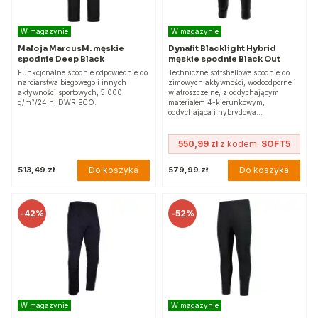
W magazynie
W magazynie
Maloja MarcusM. męskie
Dynafit Blacklight Hybrid
spodnie Deep Black
męskie spodnie Black Out
Funkcjonalne spodnie odpowiednie do
Techniczne softshellowe spodnie do
narciarstwa biegowego i innych
zimowych aktywności, wodoodporne i
aktywności sportowych, 5 000
wiatroszczelne, z oddychającym
g/m²/24 h, DWR ECO.
materiałem 4-kierunkowym,
oddychająca i hybrydowa…
550,99 zł
z kodem:
SOFT5
Do koszyka
Do koszyka
513,49 zł
579,99 zł
-
42%
-
52%
W magazynie
W magazynie