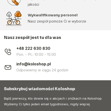
jakości
Wykwalifikowany personel
Nasz zespół pomoże Ci w wyborze
Nasz zespół jest tu dla was
+48 222 630 830
Pon. - Pt.: 10:00 - 15:00
info@koloshop.pl
Odpowiemy w ciągu 24 godzin
Subskrybuj wiadomości Koloshop
Bądź pierwszy, kto dowie się o akcjach i zniżkach na Koloshop.
Wyślemy Ci tylko jeden email tygodniowo, nigdy więcej.