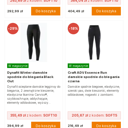
263,69 zł
z kodem:
SOFT10
364,04 zł
z kodem:
SOFT10
Do koszyka
Do koszyka
292,99 zł
404,49 zł
-
29%
-
18%
W magazynie
W magazynie
Dynafit Winter damskie
Craft ADV Essence Run
spodnie do biegania Black
damskie spodnie do biegania
Out
czarna
Dynafit ocieplane damskie legginsy do
Damskie spodnie biegowe, elastyczne,
biegania, 2 zewnętrzne kieszenie,
szeroki pas, dwie kieszonki, elementy
elastyczna tkanina Carvico®,
odblaskowe, nogawki z zamkami.
szybkoschnące, oddychające,
elementy odblaskowe, wyższy…
355,49 zł
z kodem:
SOFT10
205,67 zł
z kodem:
SOFT5
Do koszyka
Do koszyka
394,99 zł
216,49 zł