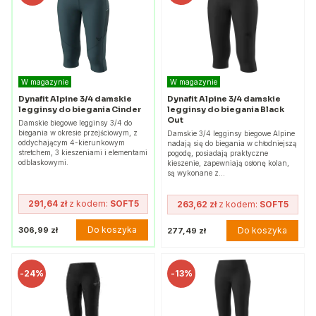
W magazynie
W magazynie
Dynafit Alpine 3/4 damskie
Dynafit Alpine 3/4 damskie
legginsy do biegania Cinder
legginsy do biegania Black
Out
Damskie biegowe legginsy 3/4 do
biegania w okresie przejściowym, z
Damskie 3/4 legginsy biegowe Alpine
oddychającym 4-kierunkowym
nadają się do biegania w chłodniejszą
stretchem, 3 kieszeniami i elementami
pogodę, posiadają praktyczne
odblaskowymi.
kieszenie, zapewniają osłonę kolan,
są wykonane z…
291,64 zł
z kodem:
SOFT5
263,62 zł
z kodem:
SOFT5
Do koszyka
306,99 zł
Do koszyka
277,49 zł
-
24%
-
13%