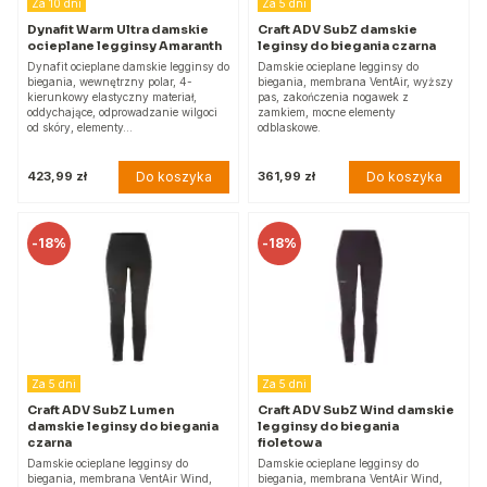
Za 10 dni
Za 5 dni
Dynafit Warm Ultra damskie
Craft ADV SubZ damskie
ocieplane legginsy Amaranth
leginsy do biegania czarna
Dynafit ocieplane damskie legginsy do
Damskie ocieplane legginsy do
biegania, wewnętrzny polar, 4-
biegania, membrana VentAir, wyższy
kierunkowy elastyczny materiał,
pas, zakończenia nogawek z
oddychające, odprowadzanie wilgoci
zamkiem, mocne elementy
od skóry, elementy…
odblaskowe.
Do koszyka
Do koszyka
423,99 zł
361,99 zł
-
18%
-
18%
Za 5 dni
Za 5 dni
Craft ADV SubZ Lumen
Craft ADV SubZ Wind damskie
damskie leginsy do biegania
legginsy do biegania
czarna
fioletowa
Damskie ocieplane legginsy do
Damskie ocieplane legginsy do
biegania, membrana VentAir Wind,
biegania, membrana VentAir Wind,