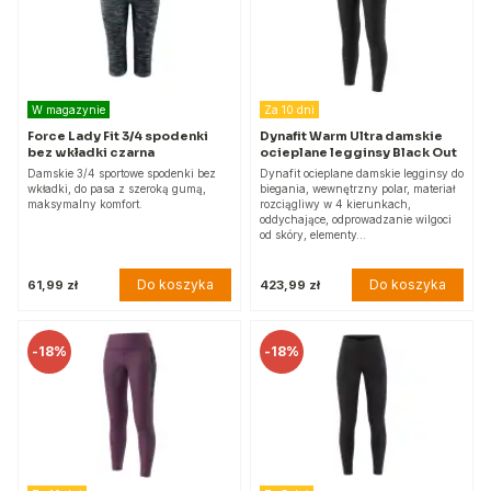
W magazynie
Za 10 dni
Force Lady Fit 3/4 spodenki
Dynafit Warm Ultra damskie
bez wkładki czarna
ocieplane legginsy Black Out
Damskie 3/4 sportowe spodenki bez
Dynafit ocieplane damskie legginsy do
wkładki, do pasa z szeroką gumą,
biegania, wewnętrzny polar, materiał
maksymalny komfort.
rozciągliwy w 4 kierunkach,
oddychające, odprowadzanie wilgoci
od skóry, elementy…
Do koszyka
Do koszyka
61,99 zł
423,99 zł
-
18%
-
18%