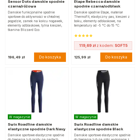
Sensor Dots damskie spodnie
Etape Rebecca damskie
czarna/różowa
spodnie czarna/odblask
Damskie funkcjonalne spodnie
Damskie spodnie Etape, materiał
sportowe do aktywności w chłodnej
ThermoFit, elastyczny pas, kieszeń z
pogodzie, zamek na końcu nogawek,
boku, elementy odblaskowe, na
elementy odblaskowe, tylna kieszeń,
temperatury od -5 °C do 15 °C.
tkanina Blizzard Eco.
119,69 zł
z kodem:
SOFT5
Do koszyka
Do koszyka
196,49 zł
125,99 zł
W magazynie
W magazynie
Swix Roadline damskie
Swix Roadline damskie
elastyczne spodnie Dark Navy
elastyczne spodnie Black
Damskie sportowe elastyczne spodnie
Damskie sportowe elastyczne spodnie
do biegania lub jazdy na nartach
do biegania lub na rolki wykonane z