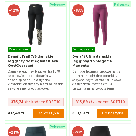
Polecamy
Polecamy
-
12%
-
18%
W magazynie
W magazynie
Dynafit Trail 7/8 damskie
Dynafit Ultra damskie
legginsy do biegania Black
legginsy do biegania
Out/Overcast
Magenta
Damskie legginsy biegowe Trail 7/8
Damskie legginsy biegowe na trail
są odpowiednie do biegania w
running na chłodne poranki, z
chłodniejsze dni, praktyczne
oddychającym, czterokierunkowo
kieszenie, elastyczny materiał, płaskie
elastycznym materiałem i 3
szwy, elementy odblaskowe.
kieszeniami na wyposażenie.
375,74 zł
z kodem:
SOFT10
315,89 zł
z kodem:
SOFT10
Do koszyka
Do koszyka
417,49 zł
350,99 zł
Polecamy
-
28%
-
21%