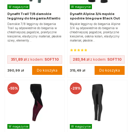
W magazynie
W magazynie
Dynafit Trail 7/8 damskie
Dynafit Alpine 3/4 męskie
legginsy do biegania Atlantic
spodnie biegowe Black Out
Damskie 7/8 legginsy do biegania
Męskie legginsy do biegania Alpine
Trail są odpowiednie do biegania w
3/4 są odpowiednie do biegania w
chłodniejszej pogodzie, praktyczne
chłodniejszej pogodzie, praktyczne
kieszenie, elastyczny materiał, płaskie
kieszenie, osłona kolan, elastyczny
szwy, elementy…
materiał, płaskie…
351,89 zł
z kodem:
SOFT10
283,94 zł
z kodem:
SOFT10
Do koszyka
Do koszyka
390,99 zł
315,49 zł
-
55%
-
29%
W magazynie
W magazynie