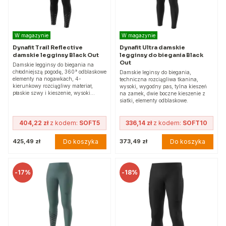
W magazynie
W magazynie
Dynafit Trail Reflective
Dynafit Ultra damskie
damskie legginsy Black Out
legginsy do biegania Black
Out
Damskie legginsy do biegania na
chłodniejszą pogodę, 360° odblaskowe
Damskie leginsy do biegania,
elementy na nogawkach, 4-
techniczna rozciągliwa tkanina,
kierunkowy rozciągliwy materiał,
wysoki, wygodny pas, tylna kieszeń
płaskie szwy i kieszenie, wysoki…
na zamek, dwie boczne kieszenie z
siatki, elementy odblaskowe.
404,22 zł
z kodem:
SOFT5
336,14 zł
z kodem:
SOFT10
Do koszyka
Do koszyka
425,49 zł
373,49 zł
-
17%
-
18%