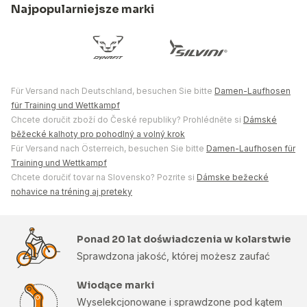
Najpopularniejsze marki
Für Versand nach Deutschland, besuchen Sie bitte
Damen-Laufhosen
für Training und Wettkampf
Chcete doručit zboží do České republiky? Prohlédněte si
Dámské
běžecké kalhoty pro pohodlný a volný krok
Für Versand nach Österreich, besuchen Sie bitte
Damen-Laufhosen für
Training und Wettkampf
Chcete doručiť tovar na Slovensko? Pozrite si
Dámske bežecké
nohavice na tréning aj preteky
Ponad 20 lat doświadczenia w kolarstwie
Sprawdzona jakość, której możesz zaufać
Wiodące marki
Wyselekcjonowane i sprawdzone pod kątem