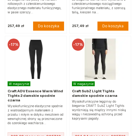
rolkowych z czterokierunkowego
czterokierunkowego rozciągliwego
elastycznego materiału funkcyjnego,
funkcjonalnego materiału, z szerszą
w pasie szerszy…
talią, kieszeń na…
Do koszyka
Do koszyka
257,49 zł
257,49 zł
-
17%
-
17%
W magazynie
W magazynie
Craft ADV Essence Warm Wind
Craft SubZ Light Tights
Tights 2 damskie spodnie
damskie spodnie czarna
czarna
Wysokofunkcyjne legginsy do
biegania CRAFT SubZ Light Tights
Wysokofunkcyjne elastyczne spodnie
wyróżniają się między innymi niską
z wiatroodpornym materiałem z
wagą i niezawodną ochroną przed
przodu i miłym w dotyku meszkiem od
kaprysami pogody.
wewnętrznej strony są przeznaczone
do szerokiego wachlarza…