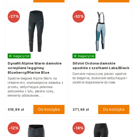
-
27%
-
52%
W magazynie
W magazynie
Dynafit Alpine Warm damskie
Silvini Ordona damskie
ocieplane legginsy
spodnie z szelkami Lake/Black
Blueberry/Marine Blue
Damskie najwyższej jakości spodnie
do biegania, doskonale oddychające i
Spodnie biegowe Alpine Warm na
świetnie dopasowane do ciała.
chłodne dni, wiatroodporna wkładka z
przodu, oddychająca polarowa
podszewka z tyłu, płaskie szwy,
elementy odblaskowe,…
Do koszyka
Do koszyka
519,99 zł
271,49 zł
-
12%
-
18%