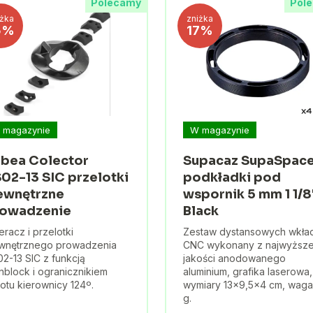
Polecamy
Pol
iżka
zniżka
5%
17%
 magazynie
W magazynie
bea Colector
Supacaz SupaSpac
02-13 SIC przelotki
podkładki pod
wnętrzne
wspornik 5 mm 1 1/8
owadzenie
Black
eracz i przelotki
Zestaw dystansowych wkła
wnętrznego prowadzenia
CNC wykonany z najwyższe
2-13 SIC z funkcją
jakości anodowanego
nblock i ogranicznikiem
aluminium, grafika laserowa,
otu kierownicy 124º.
wymiary 13x9,5x4 cm, waga
g.