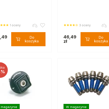
1 oceny
3 oceny
,49
46,49
Do
Do
koszyka
zł
koszyka
żka
4%
 magazynie
W magazynie