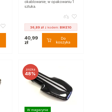
okablowanie; w opakowaniu 1
sztuka.
36,89 zł
z kodem:
BIKE10
40,99
Do
zł
koszyka
zniżka
48%
W magazynie