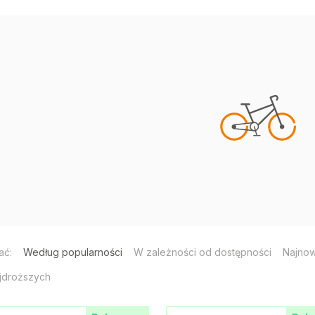
ać:
Według popularności
W zależności od dostępności
Najno
jdroższych