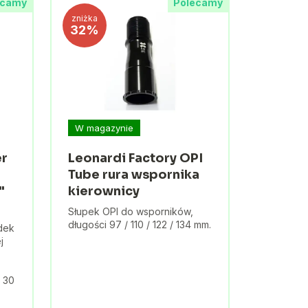
ecamy
Polecamy
zniżka
32%
W magazynie
er
Leonardi Factory OPI
Tube rura wspornika
"
kierownicy
Słupek OPI do wsporników,
długości 97 / 110 / 122 / 134 mm.
dek
j
 30