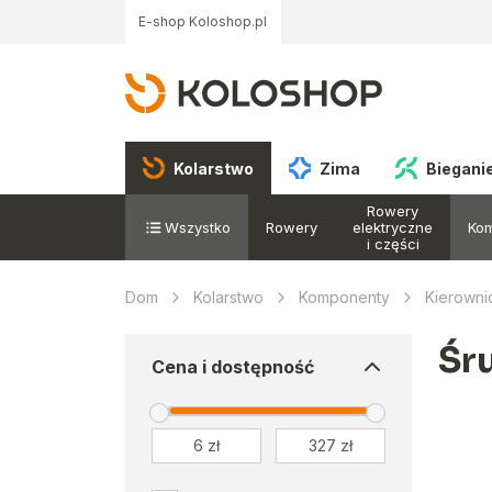
E-shop Koloshop.pl
Kolarstwo
Zima
Biegani
Rowery
Wszystko
Rowery
elektryczne
Ko
i części
Dom
Kolarstwo
Komponenty
Kierowni
Śr
Cena i dostępność