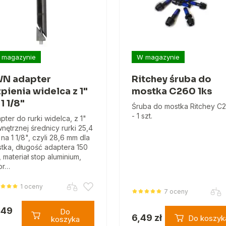
 magazynie
W magazynie
N adapter
Ritchey śruba do
zpienia widelca z 1"
mostka C260 1ks
 1 1/8"
Śruba do mostka Ritchey C
- 1 szt.
pter do rurki widelca, z 1"
nętrznej średnicy rurki 25,4
na 1 1/8", czyli 28,6 mm dla
tka, długość adaptera 150
 materiał stop aluminium,
or…
1 oceny
7 oceny
,49
Do
6,49 zł
Do koszyk
koszyka