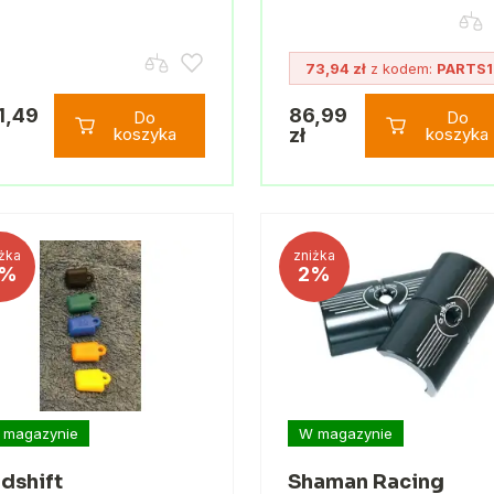
73,94 zł
z kodem:
PARTS1
1,49
86,99
Do
Do
koszyka
zł
koszyka
żka
zniżka
%
2%
 magazynie
W magazynie
dshift
Shaman Racing