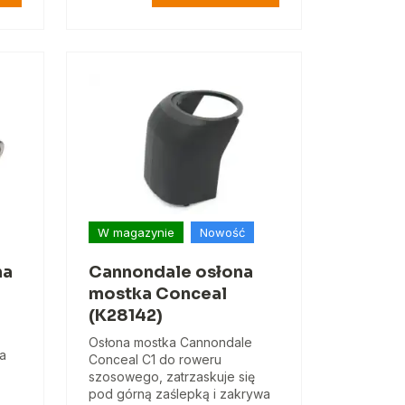
W magazynie
Nowość
na
Cannondale osłona
mostka Conceal
(K28142)
Osłona mostka Cannondale
na
Conceal C1 do roweru
szosowego, zatrzaskuje się
pod górną zaślepką i zakrywa