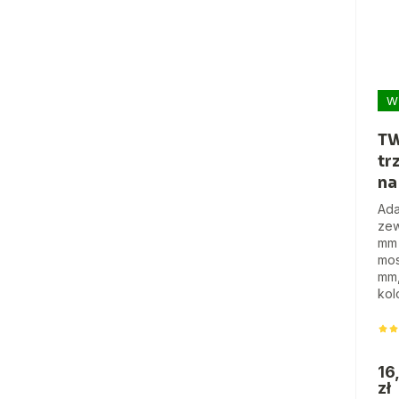
W
TW
tr
na
Ada
zew
mm 
mos
mm,
kol
16
zł