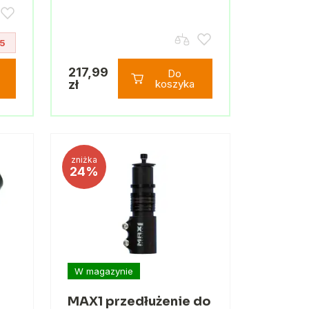
5
217,99
Do
zł
koszyka
zniżka
24%
W magazynie
MAX1 przedłużenie do