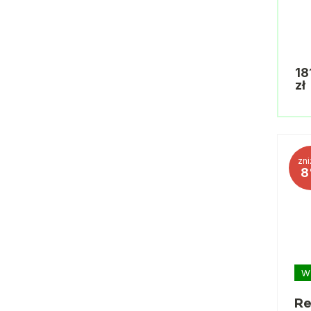
18
zł
zni
8
W
Re