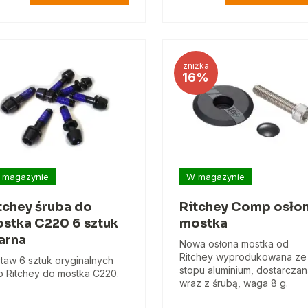
zniżka
16%
 magazynie
W magazynie
tchey śruba do
Ritchey Comp osło
stka C220 6 sztuk
mostka
arna
Nowa osłona mostka od
Ritchey wyprodukowana ze
taw 6 sztuk oryginalnych
stopu aluminium, dostarcza
b Ritchey do mostka C220.
wraz z śrubą, waga 8 g.