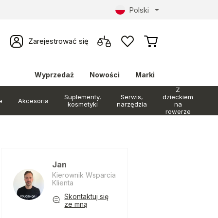
Polski
Zarejestrować się
Wyprzedaż
Nowości
Marki
Z
Suplementy,
Serwis,
dzieckiem
e
Akcesoria
kosmetyki
narzędzia
na
rowerze
Jan
Kierownik Wsparcia
Klienta
Skontaktuj się
ze mną