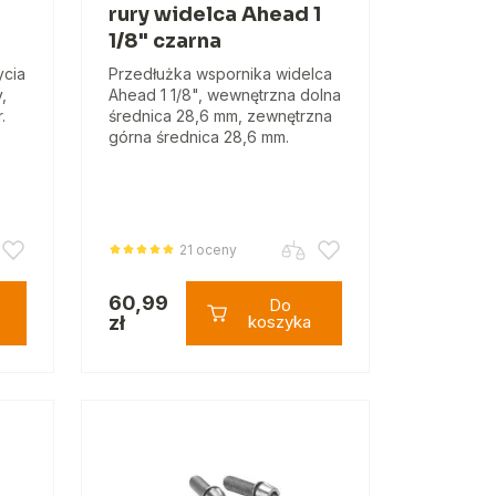
rury widelca Ahead 1
1/8" czarna
ycia
Przedłużka wspornika widelca
,
Ahead 1 1/8", wewnętrzna dolna
.
średnica 28,6 mm, zewnętrzna
górna średnica 28,6 mm.
21 oceny
60,99
Do
zł
koszyka