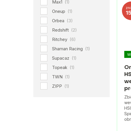
Max1
(1)
zn
Oneup
(1)
1
Orbea
(3)
Redshift
(2)
Ritchey
(6)
Shaman Racing
(1)
W
Supacaz
(1)
Or
Topeak
(1)
HS
TWN
(1)
we
ZIPP
(1)
pr
Zbi
we
HS0
Spi
obr