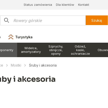
Status zamówienia
Dla klientów
Kontakt
Szukaj
e
Turystyka
Szprychy,
Odzież,
Widelce,
mponenty
obręcze,
kaski,
Obuwi
amortyzatory
opony
ochraniacze
ce
Mostki
Śruby i akcesoria
uby i akcesoria