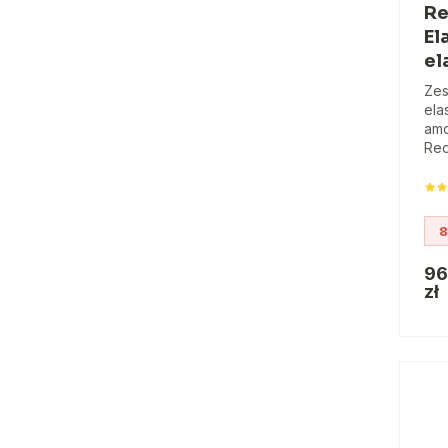
Re
El
el
Zes
ela
amo
Red
8
96
zł