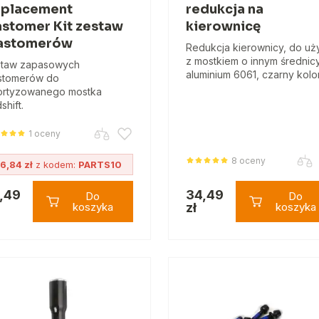
placement
redukcja na
astomer Kit zestaw
kierownicę
astomerów
Redukcja kierownicy, do uż
z mostkiem o innym średnicy
taw zapasowych
aluminium 6061, czarny kolor
stomerów do
rtyzowanego mostka
shift.
1 oceny
8 oceny
6,84 zł
z kodem:
PARTS10
,49
34,49
Do
Do
koszyka
zł
koszyka