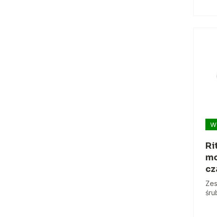
W
Ri
mo
cz
Zes
śru