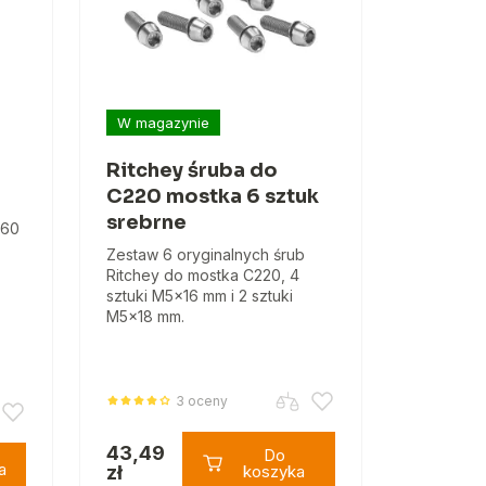
W magazynie
Ritchey śruba do
C220 mostka 6 sztuk
srebrne
260
Zestaw 6 oryginalnych śrub
Ritchey do mostka C220, 4
sztuki M5x16 mm i 2 sztuki
M5x18 mm.
3 oceny
43,49
Do
a
zł
koszyka