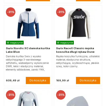
-
31%
-
31%
W magazynie
W magazynie
Swix Nordic XC damska kurtka
Swix RaceX Classic męska
Lake Blue
koszulka długi rękaw Dune
Damska kurtka Swix z wysoko
Męska koszulka funkcyjna, ultralekki
oddychającego 3-warstwowego
materiał, elastyczna struktura,
softshellu, wodoodporny wykończenie
oddychająca, szybkoschnąca, płaskie
DWR, lekki i elastyczny materiał,
szwy, kolor czarny.
elementy odblaskowe, zamki YKK,
Do koszyka
Do koszyka
609,49 zł
169,99 zł
-
31%
-
31%