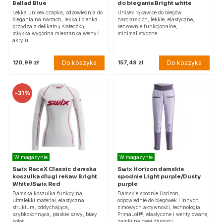
Ballad Blue
do biegania Bright white
Lekka unisex czapka, odpowiednia do
Unisex rękawice do biegów
biegania na nartach, lekka i cienka
narciarskich, lekkie, elastyczne,
przędza z delikatną siateczką,
sensownie funkcjonalne,
miękka wygodna mieszanka wełny i
minimalistyczne.
akrylu.
Do koszyka
Do koszyka
120,99 zł
157,49 zł
-
31%
W magazynie
W magazynie
Swix RaceX Classic damska
Swix Horizon damskie
koszulka dlugi rekaw Bright
spodnie Light purple/Dusty
White/Swix Red
purple
Damska koszulka funkcyjna,
Damskie spodnie Horizon,
ultralekki materiał, elastyczna
odpowiednie do biegówek i innych
struktura, oddychająca,
zimowych aktywności, technologia
szybkoschnąca, płaskie szwy, biały
PrimaLoft®, elastyczne i wentylowane,
kolor.
zamki na całej długości.