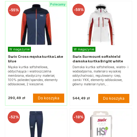
Polecamy
-
59%
-
55%
W magazynie
W magazynie
Swix Cross męska kurtka Lake
Swix Surmount softshield
blue
damska kurtka Bright white
Męska kurtka softshellowa,
Damska kurtka softshellowa, wiatro- i
oddychająca i wiatroszczelna
wodoodporna, materiał o wysokiej
membrana, elastyczny materiał,
oddychalności, regulowany rzep,
100% poliester/spandex, elementy
zamki YKK, elementy odblaskowe,
odblaskowe, 2 kieszenie.
główny materiał nylon,…
Do koszyka
290,49 zł
Do koszyka
544,49 zł
-
52%
-
18%