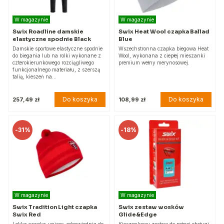
W magazynie
W magazynie
Swix Roadline damskie
Swix Heat Wool czapka Ballad
elastyczne spodnie Black
Blue
Damskie sportowe elastyczne spodnie
Wszechstronna czapka biegowa Heat
do biegania lub na rolki wykonane z
Wool, wykonana z ciepłej mieszanki
czterokierunkowego rozciągliwego
premium wełny merynosowej.
funkcjonalnego materiału, z szerszą
talią, kieszeń na…
Do koszyka
Do koszyka
257,49 zł
108,99 zł
-
31%
-
18%
W magazynie
W magazynie
Swix Tradition Light czapka
Swix zestaw wosków
Swix Red
Glide&Edge
Lekka czapka unisex, odpowiednia do
Kieszonkowy zestaw do pełnej obsługi