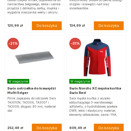
narciarstwa biegowego, lekka i cienka
ślizgów i krawędzi nart oraz
przędza z delikatną siatką, miękka i
snowboardów.
wygodna mieszanka wełny i akrylu.
Do koszyka
Do koszyka
120,99 zł
134,99 zł
-
21%
-
31%
W magazynie
W magazynie
Swix ostrzałka do krawędzi
Swix Nordic XC męska kurtka
Multi Edger
Swix Red
Pilnik zapasowy do ostrzarek Swix
Swix męska kurtka z wysoko
TA3010N, TA3006, TA3007 i
oddychającego 3-warstwowego
TA3008, długość 80 mm, materiał
softshellu, o hydrofobowej powłoce
stal.
DWR, lekki i elastyczny materiał,
elementy odblaskowe, zamki YKK,
Do koszyka
Do koszyka
252,49 zł
609,49 zł