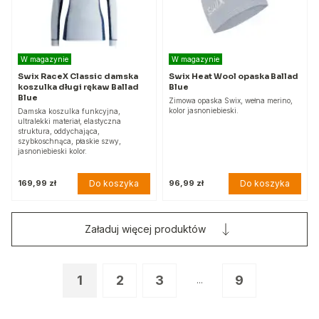
W magazynie
W magazynie
Swix RaceX Classic damska
Swix Heat Wool opaska Ballad
koszulka długi rękaw Ballad
Blue
Blue
Zimowa opaska Swix, wełna merino,
kolor jasnoniebieski.
Damska koszulka funkcyjna,
ultralekki materiał, elastyczna
struktura, oddychająca,
szybkoschnąca, płaskie szwy,
jasnoniebieski kolor.
Do koszyka
Do koszyka
169,99 zł
96,99 zł
Załaduj więcej produktów
1
2
3
9
...