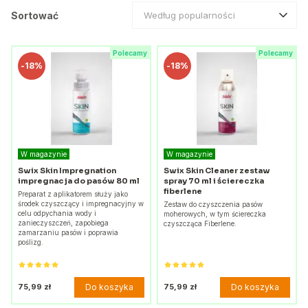
Sortować
Według popularności
Polecamy
Polecamy
-
18%
-
18%
W magazynie
W magazynie
Swix Skin Impregnation
Swix Skin Cleaner zestaw
impregnacja do pasów 80 ml
spray 70 ml i ściereczka
fiberlene
Preparat z aplikatorem służy jako
środek czyszczący i impregnacyjny w
Zestaw do czyszczenia pasów
celu odpychania wody i
moherowych, w tym ściereczka
zanieczyszczeń, zapobiega
czyszcząca Fiberlene.
zamarzaniu pasów i poprawia
poślizg.
Do koszyka
Do koszyka
75,99 zł
75,99 zł