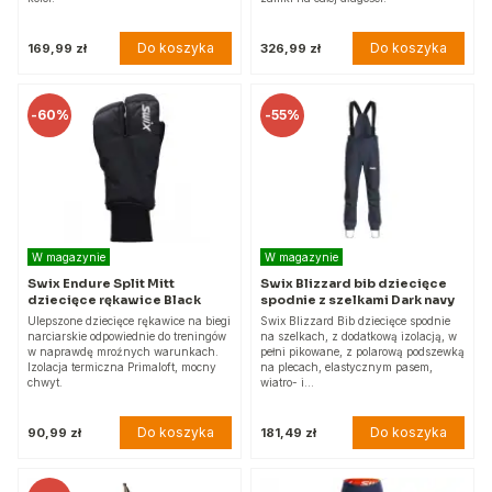
Do koszyka
Do koszyka
169,99 zł
326,99 zł
-
60%
-
55%
W magazynie
W magazynie
Swix Endure Split Mitt
Swix Blizzard bib dziecięce
dziecięce rękawice Black
spodnie z szelkami Dark navy
Ulepszone dziecięce rękawice na biegi
Swix Blizzard Bib dziecięce spodnie
narciarskie odpowiednie do treningów
na szelkach, z dodatkową izolacją, w
w naprawdę mroźnych warunkach.
pełni pikowane, z polarową podszewką
Izolacja termiczna Primaloft, mocny
na plecach, elastycznym pasem,
chwyt.
wiatro- i…
Do koszyka
Do koszyka
90,99 zł
181,49 zł