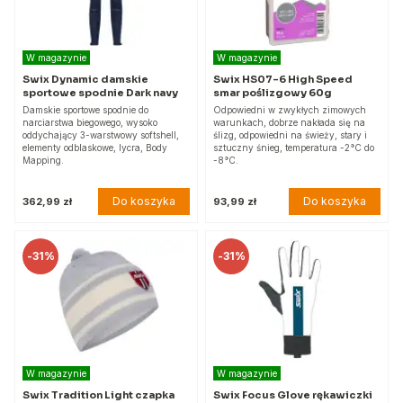
W magazynie
W magazynie
Swix Dynamic damskie
Swix HS07-6 High Speed
sportowe spodnie Dark navy
smar poślizgowy 60g
Damskie sportowe spodnie do
Odpowiedni w zwykłych zimowych
narciarstwa biegowego, wysoko
warunkach, dobrze nakłada się na
oddychający 3-warstwowy softshell,
ślizg, odpowiedni na świeży, stary i
elementy odblaskowe, lycra, Body
sztuczny śnieg, temperatura -2°C do
Mapping.
-8°C.
Do koszyka
Do koszyka
362,99 zł
93,99 zł
-
31%
-
31%
W magazynie
W magazynie
Swix Tradition Light czapka
Swix Focus Glove rękawiczki