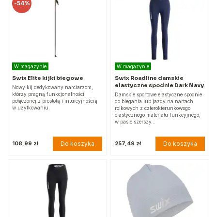
-
54%
W magazynie
W magazynie
Swix Elite kijki biegowe
Swix Roadline damskie
elastyczne spodnie Dark Navy
Nowy kij dedykowany narciarzom,
którzy pragną funkcjonalności
Damskie sportowe elastyczne spodnie
połączonej z prostotą i intuicyjnością
do biegania lub jazdy na nartach
w użytkowaniu.
rolkowych z czterokierunkowego
elastycznego materiału funkcyjnego,
w pasie szerszy…
Do koszyka
Do koszyka
108,99 zł
257,49 zł