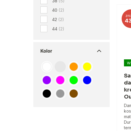
38
(5)
40
(2)
zni
42
(2)
4
44
(2)
Kolor
W
Sa
da
kr
Ou
Dam
kos
mat
Dur
ter