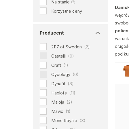
Na stanie
Damski
Korzystne ceny
wędrów
swobod
polies
Producent
warunk
długoś
2117 of Sweden
(2)
pod kur
Castelli
(0)
Craft
(1)
Cycology
(0)
Dynafit
(8)
Haglöfs
(11)
Maloja
(2)
Mavic
(1)
Mons Royale
(3)