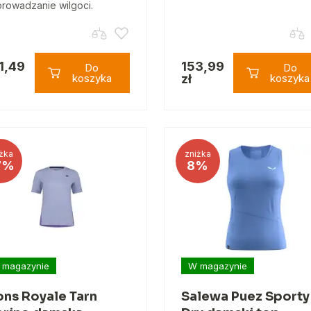
rowadzanie wilgoci.
1,49
153,99
Do
Do
koszyka
zł
koszyka
żka
zniżka
7%
8%
 magazynie
W magazynie
ns Royale Tarn
Salewa Puez Sporty