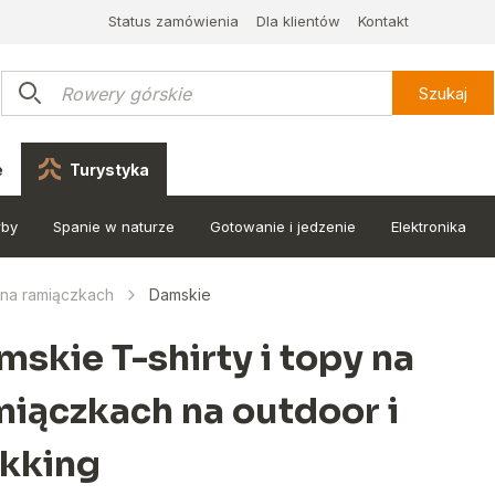
Status zamówienia
Dla klientów
Kontakt
Szukaj
e
Turystyka
rby
Spanie w naturze
Gotowanie i jedzenie
Elektronika
y na ramiączkach
Damskie
skie T-shirty i topy na
miączkach na outdoor i
ekking