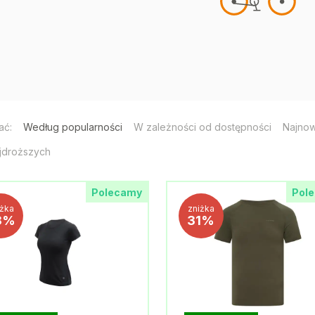
ać:
Według popularności
W zależności od dostępności
Najno
jdroższych
Polecamy
Pol
iżka
zniżka
8%
31%