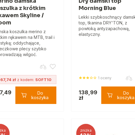
rino damska
Dry damski top
szulka z krótkim
Morning Blue
kawem Skyline /
Lekki szybkoschnący damsk
loom
top, tkanina DRY'TON, z
powłoką antyzapachową,
ska koszulka merino z
elastyczny.
tkim rękawem na MTB, trail i
ystykę; oddychające,
teczkowe plecy szybko
rowadzają wilgoć.
1 oceny
67,74 zł
z kodem:
SOFT10
7,49
138,99
Do
Do
koszyka
zł
koszyka
żka
zniżka