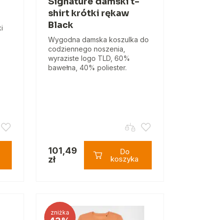
Signature damski t-
shirt krótki rękaw
Black
i
Wygodna damska koszulka do
codziennego noszenia,
wyraziste logo TLD, 60%
bawełna, 40% poliester.
101,49
Do
zł
koszyka
zniżka