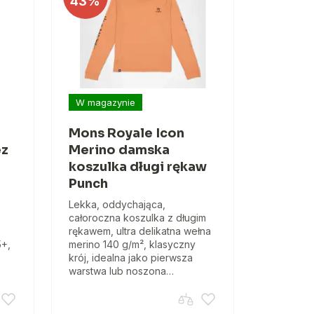
43%
W magazynie
Mons Royale Icon
ez
Merino damska
koszulka długi rękaw
Punch
Lekka, oddychająca,
całoroczna koszulka z długim
rękawem, ultra delikatna wełna
5+,
merino 140 g/m², klasyczny
krój, idealna jako pierwsza
warstwa lub noszona…