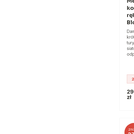
Me
ko
rę
B
Dam
kró
tur
sia
odp
2
29
zł
zni