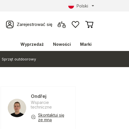
Polski
Zarejestrować się
Wyprzedaż
Nowości
Marki
Sprzęt outdoorowy
Ondřej
Wsparcie
techniczne
Skontaktuj się
ze mną