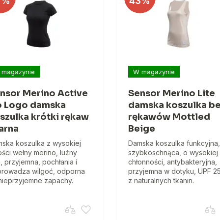
7%
43%
 magazynie
W magazynie
nsor Merino Active
Sensor Merino Lite
 Logo damska
damska koszulka b
szulka krótki rękaw
rękawów Mottled
arna
Beige
ska koszulka z wysokiej
Damska koszulka funkcyjna,
ości wełny merino, luźny
szybkoschnąca, o wysokiej
j, przyjemna, pochłania i
chłonności, antybakteryjna,
rowadza wilgoć, odporna
przyjemna w dotyku, UPF 2
nieprzyjemne zapachy.
z naturalnych tkanin.