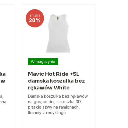
zniżka
28%
W magazynie
ka
Mavic Hot Ride +SL
aw
damska koszulka bez
rękawów White
a,
Damska koszulka bez rękawów
mna
na gorące dni, siateczka 3D,
płaskie szwy na ramionach,
tkaniny z recyklingu.