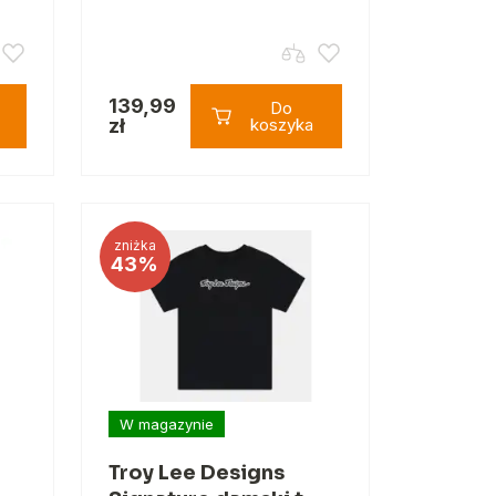
139,99
Do
zł
koszyka
zniżka
43%
W magazynie
Troy Lee Designs