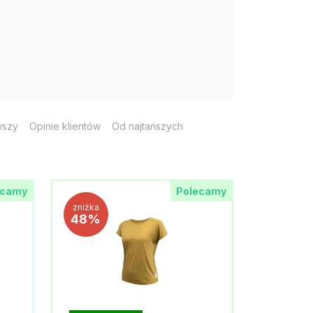
wszy
Opinie klientów
Od najtańszych
ecamy
Polecamy
zniżka
48%