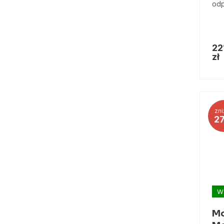
odp
22
zł
zni
2
W
Mo