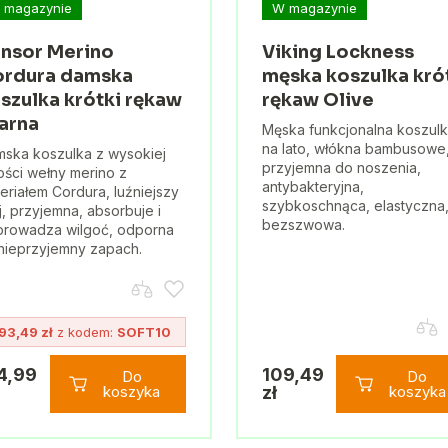
 magazynie
W magazynie
nsor Merino
Viking Lockness
rdura damska
męska koszulka kró
szulka krótki rękaw
rękaw Olive
arna
Męska funkcjonalna koszul
na lato, włókna bambusowe
ska koszulka z wysokiej
przyjemna do noszenia,
ości wełny merino z
antybakteryjna,
eriałem Cordura, luźniejszy
szybkoschnąca, elastyczna
j, przyjemna, absorbuje i
bezszwowa.
rowadza wilgoć, odporna
nieprzyjemny zapach.
93,49 zł
z kodem:
SOFT10
4,99
109,49
Do
Do
koszyka
zł
koszyka