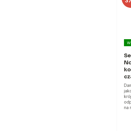
3
W
Se
No
ko
cz
Dam
jak
kró
odp
na 