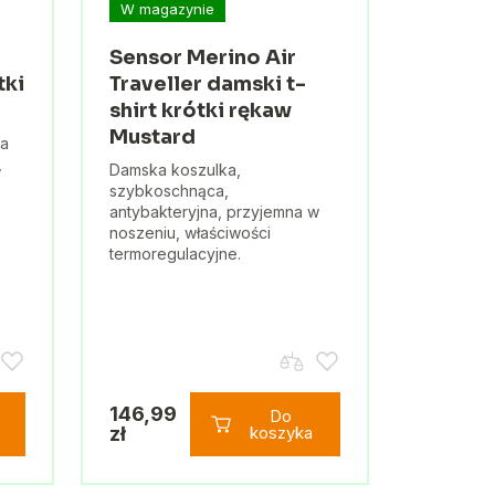
W magazynie
Sensor Merino Air
tki
Traveller damski t-
shirt krótki rękaw
Mustard
ka
,
Damska koszulka,
szybkoschnąca,
antybakteryjna, przyjemna w
,
noszeniu, właściwości
termoregulacyjne.
146,99
Do
zł
koszyka