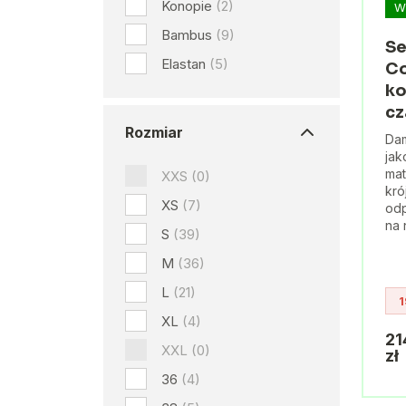
Konopie
(2)
W
Bambus
(9)
Se
Elastan
(5)
Co
ko
cz
Rozmiar
Dam
jak
mat
XXS
(0)
kró
XS
(7)
odp
na 
S
(39)
M
(36)
L
(21)
1
XL
(4)
21
XXL
(0)
zł
36
(4)