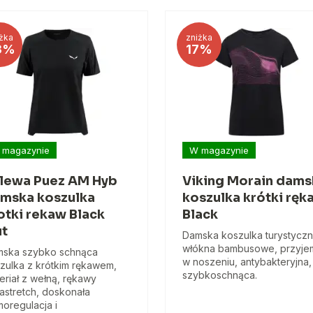
żka
zniżka
3%
17%
 magazynie
W magazynie
lewa Puez AM Hyb
Viking Morain dams
mska koszulka
koszulka krótki ręk
otki rekaw Black
Black
t
Damska koszulka turystyczn
włókna bambusowe, przyje
ska szybko schnąca
w noszeniu, antybakteryjna,
zulka z krótkim rękawem,
szybkoschnąca.
eriał z wełną, rękawy
astretch, doskonała
moregulacja i