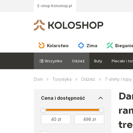
E-shop Koloshop.pl
Kolarstwo
Zima
Biegani
Wszystko
Odzież
Buty
Plecaki i to
Dom
Turystyka
Odzież
T-shirty i top
Dam
Cena i dostępność
ra
tr