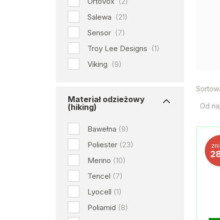
Ortovox
(2)
Salewa
(21)
Sensor
(7)
Troy Lee Designs
(1)
Viking
(9)
Sortow
Materiał odzieżowy
Od na
(hiking)
Bawełna
(9)
Poliester
(23)
zn
2
Merino
(10)
Tencel
(7)
Lyocell
(1)
Poliamid
(8)