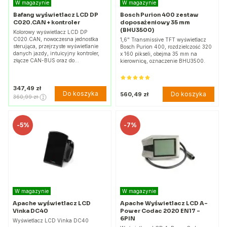
W magazynie
W magazynie
Bafang wyświetlacz LCD DP
Bosch Purion 400 zestaw
C020.CAN + kontroler
doposażeniowy 35 mm
(BHU3500)
Kolorowy wyświetlacz LCD DP
C020.CAN, nowoczesna jednostka
1,6" Transmissive TFT wyświetlacz
sterująca, przejrzyste wyświetlanie
Bosch Purion 400, rozdzielczość 320
danych jazdy, intuicyjny kontroler,
x 160 pikseli, obejma 35 mm na
złącze CAN-BUS oraz do…
kierownicę, oznaczenie BHU3500.
347,49 zł
Do koszyka
Do koszyka
560,49 zł
360,99 zł
-
5%
-
7%
W magazynie
W magazynie
Apache wyświetlacz LCD
Apache Wyświetlacz LCD A-
Vinka DC40
Power Codac 2020 EN17 -
6PIN
Wyświetlacz LCD Vinka DC40