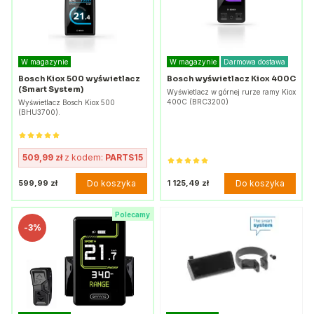
W magazynie
W magazynie
Darmowa dostawa
Bosch Kiox 500 wyświetlacz
Bosch wyświetlacz Kiox 400C
(Smart System)
Wyświetlacz w górnej rurze ramy Kiox
400C (BRC3200)
Wyświetlacz Bosch Kiox 500
(BHU3700).
509,99 zł
z kodem:
PARTS15
Do koszyka
Do koszyka
599,99 zł
1 125,49 zł
Polecamy
-
3%