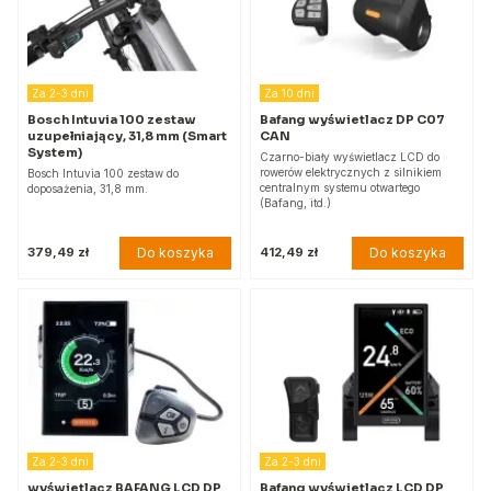
Za 2-3 dni
Za 10 dni
Bosch Intuvia 100 zestaw
Bafang wyświetlacz DP C07
uzupełniający, 31,8 mm (Smart
CAN
System)
Czarno-biały wyświetlacz LCD do
rowerów elektrycznych z silnikiem
Bosch Intuvia 100 zestaw do
centralnym systemu otwartego
doposażenia, 31,8 mm.
(Bafang, itd.)
Do koszyka
Do koszyka
379,49 zł
412,49 zł
Za 2-3 dni
Za 2-3 dni
wyświetlacz BAFANG LCD DP
Bafang wyświetlacz LCD DP