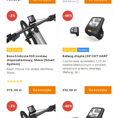
355,99 zł
-
3%
-
46%
Za 2-3 dni
Za 10 dni
Nowość
Bosch Intuvia 100 zestaw
Bafang displej DP C07 UART
doposażeniowy, 35mm (Smart
Czarno-biały wyświetlacz LCD do
System)
rowerów elektrycznych z silnikiem
centralnym systemu otwartego
Bosch Intuvia 100 zestaw retrofitowy,
(Bafang, itd.)
35mm.
Do koszyka
Do koszyka
379,49 zł
412,49 zł
-
3%
-
46%