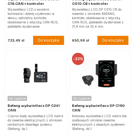
C18.CAN + kontroler
C010.CB + kontroler
Wyświetlacz LCD o wysokim
Wyświetlacz LCD DP C010.CB do
kontraście i dobrej czytelności w
rowerów z silnikiem BAFANG,
słońcu, oddzielny kontroler,
kontroler, okablowanie z wtyczką
okablowanie z wtyczką CAN-BUS,
CAN-BUS, podkładki dystansowe z
podkładki dystansowe.
31,8 mm na 25,4 mm.
Do koszyka
Do koszyka
723,49 zł
650,99 zł
-
23%
Na żądanie
Na żądanie
Bafang wyświetlacz DP C241
Bafang wyświetlacz DP C190
CAN
CAN
Czarno-biały wyświetlacz LCD matrix
Kolorowy wyświetlacz LCD matrix dla
do rowerów elektrycznych z silnikiem
środkowych silników rowerów
centralnym otwartego systemu
elektrycznych z otwartym systemem
(Bafang, itp.)
(Bafang, itd.)