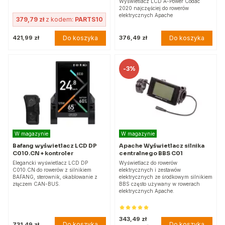
Wyświetlacz LCD A-Power Codac
2020 najczęściej do rowerów
elektrycznych Apache
379,79 zł
z kodem:
PARTS10
Do koszyka
Do koszyka
421,99 zł
376,49 zł
-
3%
W magazynie
W magazynie
Bafang wyświetlacz LCD DP
Apache Wyświetlacz silnika
C010.CN + kontroler
centralnego BBS C01
Elegancki wyświetlacz LCD DP
Wyświetlacz do rowerów
C010.CN do rowerów z silnikiem
elektrycznych i zestawów
BAFANG, sterownik, okablowanie z
elektrycznych ze środkowym silnikiem
złączem CAN-BUS.
BBS często używany w rowerach
elektrycznych Apache.
343,49 zł
Do koszyka
Do koszyka
731,49 zł