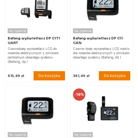
Na żądanie
Na żądanie
Bafang wyświetlacz DP C171
Bafang wyświetlacz DP C11
UART
CAN
Czarnobiały wyświetlacz LCD do
Czarno-biały wyświetlacz LCD matrix
rowerów elektrycznych z silnikiem
dla rowerów elektrycznych z silnikiem
centralnym otwartego systemu
otwartego systemu (Bafang, itd.)
(Bafang, itp.)
Do koszyka
Do koszyka
615,49 zł
361,49 zł
-
19%
Na żądanie
Na żądanie