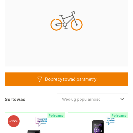
Doprecyzować parametry
Sortować
Według popularności
Polecamy
Polecamy
-
15%