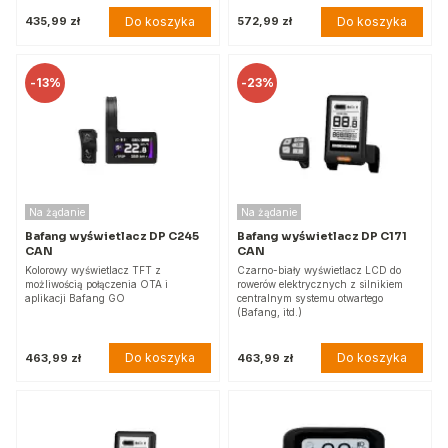
Do koszyka
Do koszyka
435,99 zł
572,99 zł
-
13%
-
23%
Na żądanie
Na żądanie
Bafang wyświetlacz DP C245
Bafang wyświetlacz DP C171
CAN
CAN
Kolorowy wyświetlacz TFT z
Czarno-biały wyświetlacz LCD do
możliwością połączenia OTA i
rowerów elektrycznych z silnikiem
aplikacji Bafang GO
centralnym systemu otwartego
(Bafang, itd.)
Do koszyka
Do koszyka
463,99 zł
463,99 zł