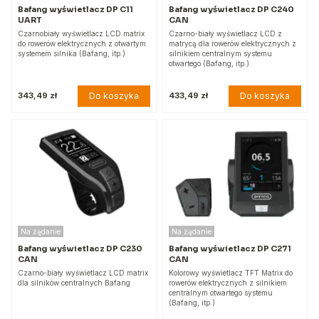
Bafang wyświetlacz DP C11
Bafang wyświetlacz DP C240
UART
CAN
Czarnobiały wyświetlacz LCD matrix
Czarno-biały wyświetlacz LCD z
do rowerów elektrycznych z otwartym
matrycą dla rowerów elektrycznych z
systemem silnika (Bafang, itp.)
silnikiem centralnym systemu
otwartego (Bafang, itp.)
Do koszyka
Do koszyka
343,49 zł
433,49 zł
Na żądanie
Na żądanie
Bafang wyświetlacz DP C230
Bafang wyświetlacz DP C271
CAN
CAN
Czarno-biały wyświetlacz LCD matrix
Kolorowy wyświetlacz TFT Matrix do
dla silników centralnych Bafang
rowerów elektrycznych z silnikiem
centralnym otwartego systemu
(Bafang, itp.)