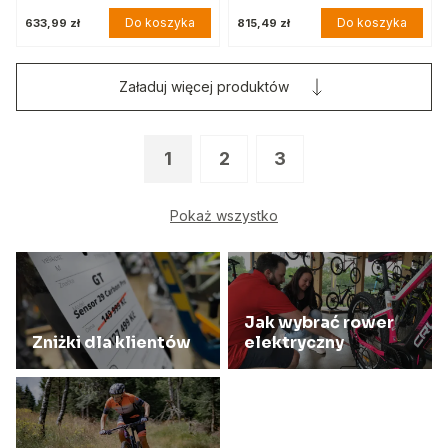
Do koszyka
Do koszyka
633,99 zł
815,49 zł
Załaduj więcej produktów
1
2
3
Pokaż wszystko
Jak wybrać rower
Zniżki dla klientów
elektryczny