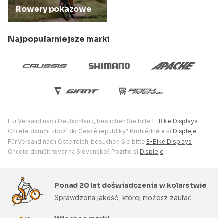
Rowery pokazowe
Najpopularniejsze marki
Für Versand nach Deutschland, besuchen Sie bitte
E-Bike Displays
Chcete doručit zboží do České republiky? Prohlédněte si
Displeje
Für Versand nach Österreich, besuchen Sie bitte
E-Bike Displays
Chcete doručiť tovar na Slovensko? Pozrite si
Displeje
Ponad 20 lat doświadczenia w kolarstwie
Sprawdzona jakość, której możesz zaufać