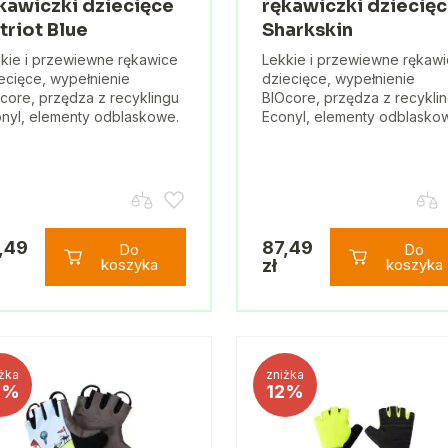
kawiczki dziecięce
rękawiczki dziecię
triot Blue
Sharkskin
kie i przewiewne rękawice
Lekkie i przewiewne rękaw
ecięce, wypełnienie
dziecięce, wypełnienie
core, przędza z recyklingu
BIOcore, przędza z recykli
nyl, elementy odblaskowe.
Econyl, elementy odblasko
,49
87,49
Do
Do
koszyka
zł
koszyka
żka
zniżka
0%
12%