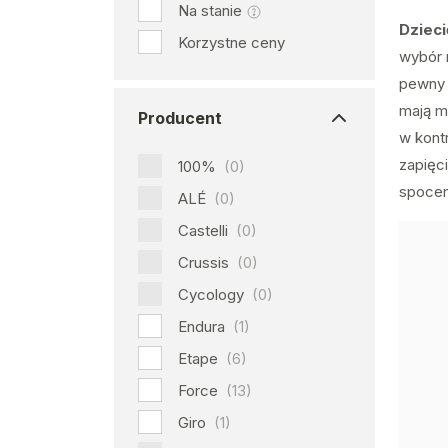
Na stanie
Dziec
Korzystne ceny
wybór
pewny 
mają m
Producent
w kont
zapięci
100%
(0)
spocen
ALÉ
(0)
Castelli
(0)
Crussis
(0)
Cycology
(0)
Endura
(1)
Etape
(6)
Force
(13)
Giro
(1)