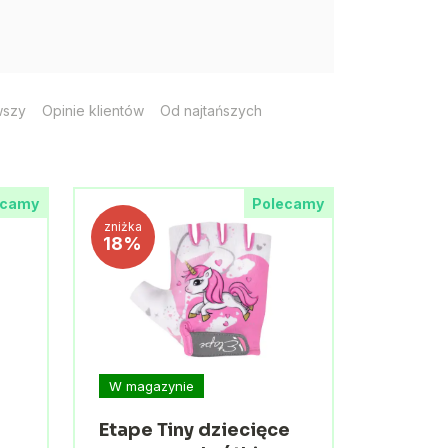
wszy
Opinie klientów
Od najtańszych
ecamy
Polecamy
zniżka
18%
W magazynie
Etape Tiny dziecięce