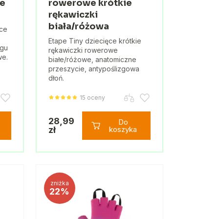
ce
rowerowe krótkie
rękawiczki
biała/różowa
ice
Etape Tiny dziecięce krótkie
ngu
rękawiczki rowerowe
we.
białe/różowe, anatomiczne
przeszycie, antypoślizgowa
dłoń.
15 oceny
28,99
Do
zł
koszyka
zniżka
22%