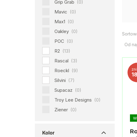
Grip Grab
(0)
Mavic
(0)
Max1
(0)
Oakley
(0)
Sortow
POC
(0)
Od na
R2
(13)
Rascal
(3)
zn
Roeckl
(9)
1
Silvini
(7)
Supacaz
(0)
Troy Lee Designs
(0)
Ziener
(0)
W
Ro
Kolor