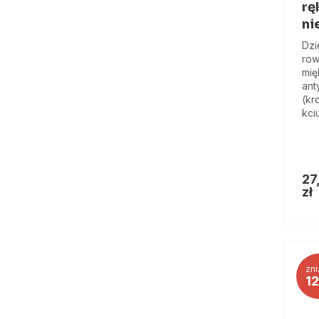
rę
ni
Dzi
row
mię
ant
(kr
kci
27
zł
zni
1