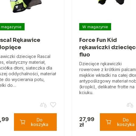
 magazynie
W magazynie
scal Rękawice
Force Fun Kid
łopięce
rękawiczki dziecię
fluo
awiczki dziecięce Rascal
es, elastyczny materiał,
Dziecięce rękawiczki
ciółka dłoni, siateczka dla
rowerowe z krótkimi palcami
szej oddychalności, materiał
miękkie wkładki na całej dłon
tte do wycierania potu,
antypoślizgowy materiał no
elki do…
(kropki), delikatne frotte na
kciuku.
,99
27,99
Do
Do
koszyka
zł
koszyka