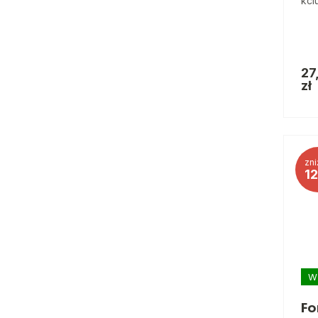
kci
27
zł
zni
1
W
Fo