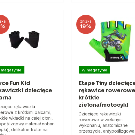
żka
zniżka
2%
19%
 magazynie
W magazynie
rce Fun Kid
Etape Tiny dziecięc
kawiczki dziecięce
rękawice rowerow
arna
krótkie
zielona/motocykl
ecięce rękawiczki
erowe z krótkimi palcami,
Dziecięce rękawiczki
kkie wkładki na całej dłoni,
rowerowe w zielonym
ypoślizgowy materiał noban
wykonaniu, anatomiczne
opki), delikatne frotte na
przeszycia, antypoślizgowa