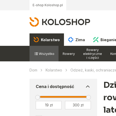
E-shop Koloshop.pl
Kolarstwo
Zima
Biegani
Rowery
Wszystko
Rowery
elektryczne
Ko
i części
Dom
Kolarstwo
Odzież, kaski, ochraniacz
Dz
Cena i dostępność
ro
lat