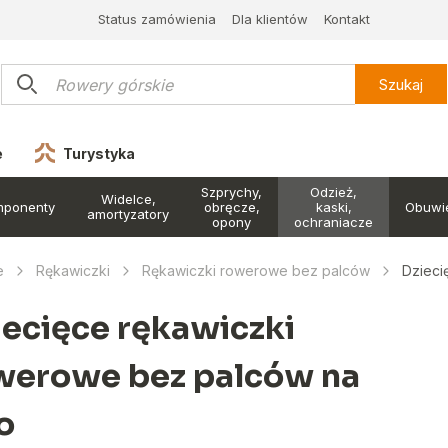
Status zamówienia
Dla klientów
Kontakt
Szukaj
e
Turystyka
Szprychy,
Odzież,
Widelce,
mponenty
obręcze,
kaski,
Obuwi
amortyzatory
opony
ochraniacze
e
Rękawiczki
Rękawiczki rowerowe bez palców
Dzieci
iecięce rękawiczki
werowe bez palców na
o