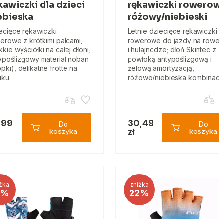
kawiczki dla dzieci
rękawiczki rowero
ebieska
różowy/niebieski
ecięce rękawiczki
Letnie dziecięce rękawiczki
erowe z krótkimi palcami,
rowerowe do jazdy na row
kkie wyściółki na całej dłoni,
i hulajnodze; dłoń Skintec z
ypoślizgowy materiał noban
powłoką antypoślizgową i
opki), delikatne frotte na
żelową amortyzacją,
uku.
różowo/niebieska kombina
,99
30,49
Do
Do
koszyka
zł
koszyka
żka
zniżka
2%
22%