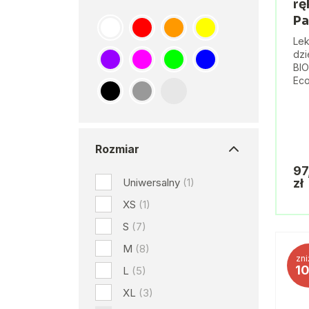
rę
Pa
Lek
dzi
BIO
Eco
Rozmiar
97
Uniwersalny
(1)
zł
XS
(1)
S
(7)
M
(8)
zni
1
L
(5)
XL
(3)