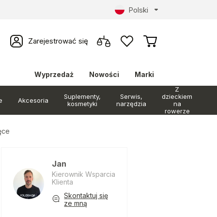
Polski
Zarejestrować się
Wyprzedaż
Nowości
Marki
Z
Suplementy,
Serwis,
dzieckiem
e
Akcesoria
kosmetyki
narzędzia
na
rowerze
ęce
Jan
Kierownik Wsparcia
Klienta
Skontaktuj się
ze mną