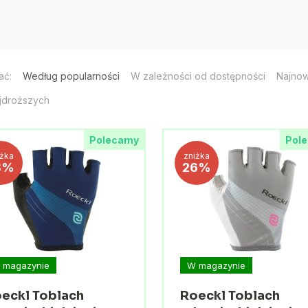
ać:
Według popularności
W zależności od dostępności
Najno
jdroższych
Polecamy
Pol
iżka
zniżka
8%
26%
 magazynie
W magazynie
eckl Toblach
Roeckl Toblach