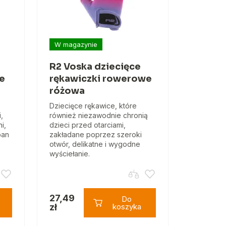
W magazynie
R2 Voska dziecięce
ce
rękawiczki rowerowe
różowa
Dziecięce rękawice, które
,
również niezawodnie chronią
i,
dzieci przed otarciami,
ban
zakładane poprzez szeroki
otwór, delikatne i wygodne
wyściełanie.
27,49
Do
zł
koszyka