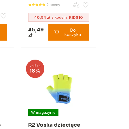
2 oceny
40,94 zł
z kodem:
KIDS10
45,49
Do
zł
koszyka
zniżka
18%
W magazynie
e
R2 Voska dziecięce