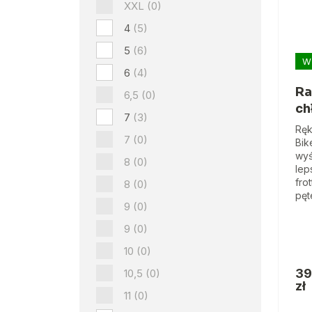
XXL
(0)
4
(5)
5
(6)
W
6
(4)
Ra
6,5
(0)
ch
7
(3)
Ręk
7
(0)
Bik
wyś
8
(0)
lep
fro
8
(0)
pęt
9
(0)
9
(0)
10
(0)
39
10,5
(0)
zł
11
(0)