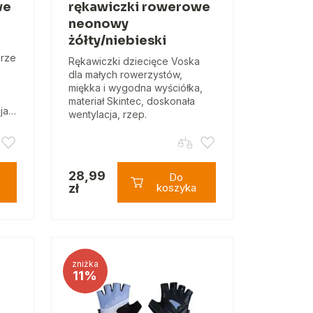
we
rękawiczki rowerowe
neonowy
żółty/niebieski
erze
Rękawiczki dziecięce Voska
dla małych rowerzystów,
miękka i wygodna wyściółka,
materiał Skintec, doskonała
cja…
wentylacja, rzep.
28,99
Do
zł
koszyka
zniżka
11%