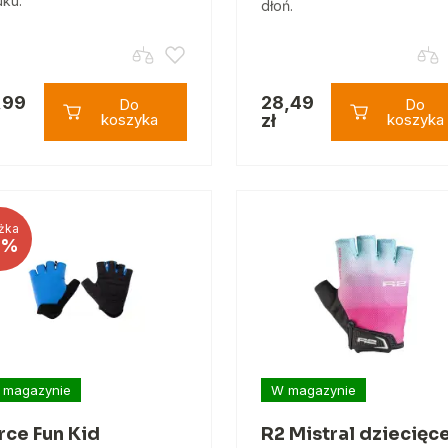
uku.
dłoń.
,99
28,49
Do
Do
koszyka
zł
koszyka
żka
2%
 magazynie
W magazynie
rce Fun Kid
R2 Mistral dziecięc