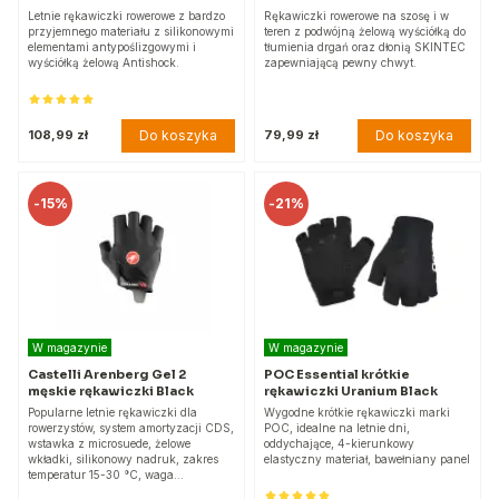
Letnie rękawiczki rowerowe z bardzo
Rękawiczki rowerowe na szosę i w
przyjemnego materiału z silikonowymi
teren z podwójną żelową wyściółką do
elementami antypoślizgowymi i
tłumienia drgań oraz dłonią SKINTEC
wyściółką żelową Antishock.
zapewniającą pewny chwyt.
Do koszyka
Do koszyka
108,99 zł
79,99 zł
-
15%
-
21%
W magazynie
W magazynie
Castelli Arenberg Gel 2
POC Essential krótkie
męskie rękawiczki Black
rękawiczki Uranium Black
Popularne letnie rękawiczki dla
Wygodne krótkie rękawiczki marki
rowerzystów, system amortyzacji CDS,
POC, idealne na letnie dni,
wstawka z microsuede, żelowe
oddychające, 4-kierunkowy
wkładki, silikonowy nadruk, zakres
elastyczny materiał, bawełniany panel
temperatur 15-30 °C, waga…