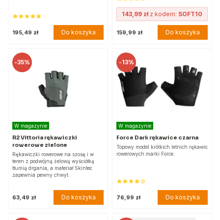
143,99 zł
z kodem:
SOFT10
Do koszyka
Do koszyka
195,49 zł
159,99 zł
-
35%
-
13%
W magazynie
W magazynie
R2 Vittoria rękawiczki
Force Dark rękawice czarna
rowerowe zielone
Topowy model krótkich letnich rękawic
rowerowych marki Force.
Rękawiczki rowerowe na szosę i w
teren z podwójną żelową wyściółką
tłumią drgania, a materiał Skintec
zapewnia pewny chwyt.
Do koszyka
Do koszyka
63,49 zł
76,99 zł