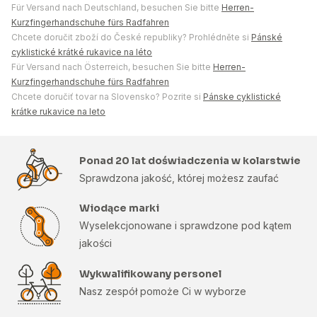
Für Versand nach Deutschland, besuchen Sie bitte
Herren-
Kurzfingerhandschuhe fürs Radfahren
Chcete doručit zboží do České republiky? Prohlédněte si
Pánské
cyklistické krátké rukavice na léto
Für Versand nach Österreich, besuchen Sie bitte
Herren-
Kurzfingerhandschuhe fürs Radfahren
Chcete doručiť tovar na Slovensko? Pozrite si
Pánske cyklistické
krátke rukavice na leto
Ponad 20 lat doświadczenia w kolarstwie
Sprawdzona jakość, której możesz zaufać
Wiodące marki
Wyselekcjonowane i sprawdzone pod kątem
jakości
Wykwalifikowany personel
Nasz zespół pomoże Ci w wyborze