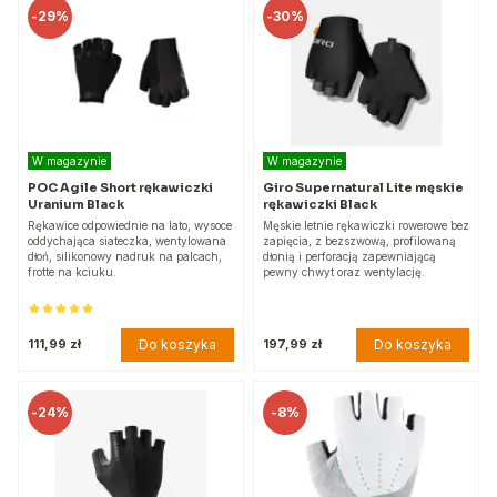
-
29%
-
30%
W magazynie
W magazynie
POC Agile Short rękawiczki
Giro Supernatural Lite męskie
Uranium Black
rękawiczki Black
Rękawice odpowiednie na lato, wysoce
Męskie letnie rękawiczki rowerowe bez
oddychająca siateczka, wentylowana
zapięcia, z bezszwową, profilowaną
dłoń, silikonowy nadruk na palcach,
dłonią i perforacją zapewniającą
frotte na kciuku.
pewny chwyt oraz wentylację.
Do koszyka
Do koszyka
111,99 zł
197,99 zł
-
24%
-
8%