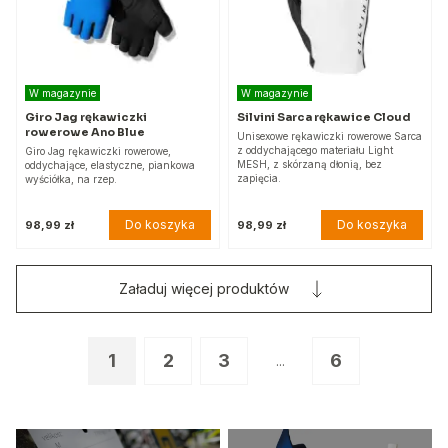
W magazynie
W magazynie
Giro Jag rękawiczki
Silvini Sarca rękawice Cloud
rowerowe Ano Blue
Unisexowe rękawiczki rowerowe Sarca
z oddychającego materiału Light
Giro Jag rękawiczki rowerowe,
MESH, z skórzaną dłonią, bez
oddychające, elastyczne, piankowa
zapięcia.
wyściółka, na rzep.
Do koszyka
Do koszyka
98,99 zł
98,99 zł
Załaduj więcej produktów
1
2
3
6
...