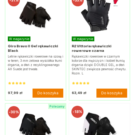
-
31%
-
35%
W magazynie
W magazynie
Giro Bravo II Gel rękawiczki
R2 Vittoria rękawiczki
Black
rowerowe czarna
Letnie rękawiczki rowerowe na szosę i
Rękawiczki rowerowe w czarnym
w teren; 3‑mm żelowa wyściółka tłumi
kolorze dla mężczyzn i kobiet tłumią
drgania, a dłoń z recyklingowanego
drgania dzięki DOUBLE GEL, a dłoń
AX Suede jest trwała.
SKINTEC zwiększa pewność chwytu.
Rozm. L
Do koszyka
Do koszyka
97,99 zł
63,49 zł
Polecamy
-
18%
-
30%