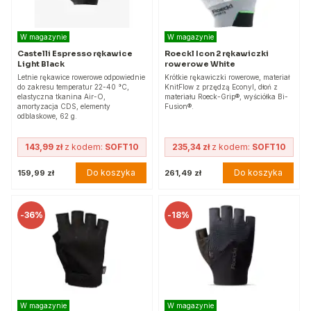
W magazynie
W magazynie
Castelli Espresso rękawice
Roeckl Icon 2 rękawiczki
Light Black
rowerowe White
Letnie rękawice rowerowe odpowiednie
Krótkie rękawiczki rowerowe, materiał
do zakresu temperatur 22-40 °C,
KnitFlow z przędzą Econyl, dłoń z
elastyczna tkanina Air-O,
materiału Roeck-Grip®, wyściółka Bi-
amortyzacja CDS, elementy
Fusion®.
odblaskowe, 62 g.
143,99 zł
z kodem:
SOFT10
235,34 zł
z kodem:
SOFT10
Do koszyka
Do koszyka
159,99 zł
261,49 zł
-
36%
-
18%
W magazynie
W magazynie