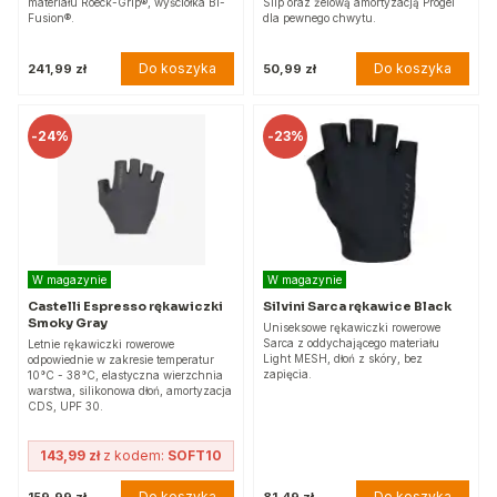
materiału Roeck-Grip®, wyściółka Bi-
Slip oraz żelową amortyzacją Progel
Fusion®.
dla pewnego chwytu.
Do koszyka
Do koszyka
241,99 zł
50,99 zł
-
24%
-
23%
W magazynie
W magazynie
Castelli Espresso rękawiczki
Silvini Sarca rękawice Black
Smoky Gray
Uniseksowe rękawiczki rowerowe
Sarca z oddychającego materiału
Letnie rękawiczki rowerowe
Light MESH, dłoń z skóry, bez
odpowiednie w zakresie temperatur
zapięcia.
10°C - 38°C, elastyczna wierzchnia
warstwa, silikonowa dłoń, amortyzacja
CDS, UPF 30.
143,99 zł
z kodem:
SOFT10
Do koszyka
Do koszyka
159,99 zł
81,49 zł