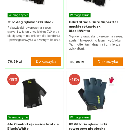
W magazynie
W magazynie
Giro Jag rękawiczki Black
GIRO Strade Dure SuperGel
męskie rękawiczki
Rękawiczki rowerowe na szosę,
Black/White
gravel i w teren z wyściółką EVA oraz
elastycznym materiałem dla komfortu
Męskie rękawiczki rowerowe na szosę,
i pewnego chwytu w czarnym kolorze.
szuter i bikepacking latem; wyściółka
TechnoGel tłumi drgania i zmniejsza
ucisk dłoni.
Do koszyka
79,99 zł
Do koszyka
159,99 zł
-
18%
-
18%
W magazynie
W magazynie
Alé Comfort rękawice krótkie
R2 Vittoria rękawiczki
Black/White
rowerowe niebieska