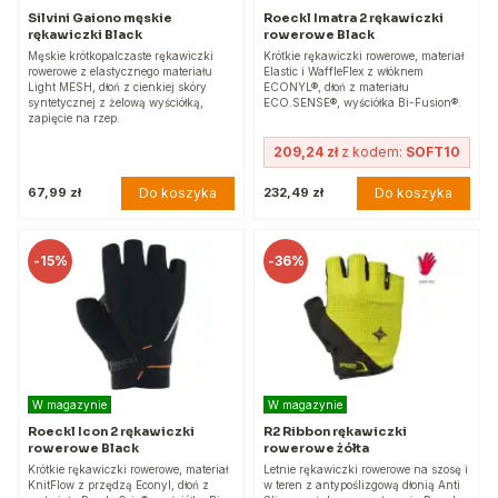
Silvini Gaiono męskie
Roeckl Imatra 2 rękawiczki
rękawiczki Black
rowerowe Black
Męskie krótkopalczaste rękawiczki
Krótkie rękawiczki rowerowe, materiał
rowerowe z elastycznego materiału
Elastic i WaffleFlex z włóknem
Light MESH, dłoń z cienkiej skóry
ECONYL®, dłoń z materiału
syntetycznej z żelową wyściółką,
ECO.SENSE®, wyściółka Bi-Fusion®.
zapięcie na rzep.
209,24 zł
z kodem:
SOFT10
Do koszyka
Do koszyka
67,99 zł
232,49 zł
-
15%
-
36%
W magazynie
W magazynie
Roeckl Icon 2 rękawiczki
R2 Ribbon rękawiczki
rowerowe Black
rowerowe żółta
Krótkie rękawiczki rowerowe, materiał
Letnie rękawiczki rowerowe na szosę i
KnitFlow z przędzą Econyl, dłoń z
w teren z antypoślizgową dłonią Anti