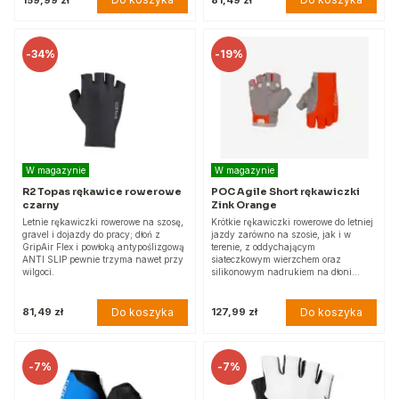
-
34%
-
19%
W magazynie
W magazynie
R2 Topas rękawice rowerowe
POC Agile Short rękawiczki
czarny
Zink Orange
Letnie rękawiczki rowerowe na szosę,
Krótkie rękawiczki rowerowe do letniej
gravel i dojazdy do pracy; dłoń z
jazdy zarówno na szosie, jak i w
GripAir Flex i powłoką antypoślizgową
terenie, z oddychającym
ANTI SLIP pewnie trzyma nawet przy
siateczkowym wierzchem oraz
wilgoci.
silikonowym nadrukiem na dłoni…
Do koszyka
Do koszyka
81,49 zł
127,99 zł
-
7%
-
7%