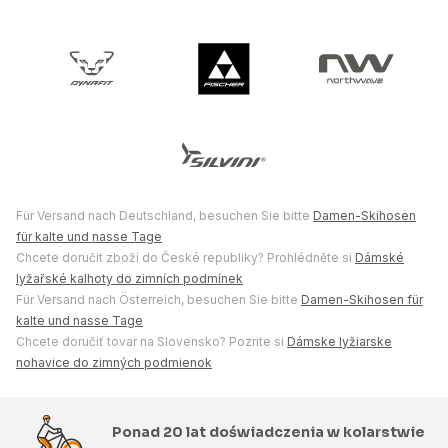
Für Versand nach Deutschland, besuchen Sie bitte
Damen-Skihosen
für kalte und nasse Tage
Chcete doručit zboží do České republiky? Prohlédněte si
Dámské
lyžařské kalhoty do zimních podmínek
Für Versand nach Österreich, besuchen Sie bitte
Damen-Skihosen für
kalte und nasse Tage
Chcete doručiť tovar na Slovensko? Pozrite si
Dámske lyžiarske
nohavice do zimných podmienok
Ponad 20 lat doświadczenia w kolarstwie