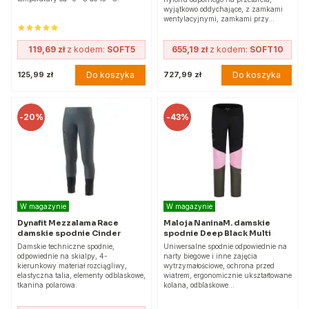
wyjątkowo oddychające, z zamkami
wentylacyjnymi, zamkami przy…
119,69 zł
z kodem:
SOFT5
655,19 zł
z kodem:
SOFT10
Do koszyka
Do koszyka
125,99 zł
727,99 zł
-
20%
-
43%
W magazynie
W magazynie
Dynafit Mezzalama Race
Maloja NaninaM. damskie
damskie spodnie Cinder
spodnie Deep Black Multi
Damskie techniczne spodnie,
Uniwersalne spodnie odpowiednie na
odpowiednie na skialpy, 4-
narty biegowe i inne zajęcia
kierunkowy materiał rozciągliwy,
wytrzymałościowe, ochrona przed
elastyczna talia, elementy odblaskowe,
wiatrem, ergonomicznie ukształtowane
tkanina polarowa.
kolana, odblaskowe…