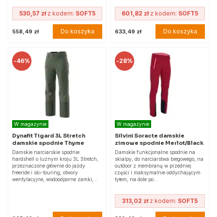
530,57 zł
z kodem:
SOFT5
601,82 zł
z kodem:
SOFT5
Do koszyka
Do koszyka
558,49 zł
633,49 zł
-
46%
-
28%
W magazynie
W magazynie
Dynafit Tigard 3L Stretch
Silvini Soracte damskie
damskie spodnie Thyme
zimowe spodnie Merlot/Black
Damskie narciarskie spodnie
Damskie funkcjonalne spodnie na
hardshell o luźnym kroju 3L Stretch,
skialpy, do narciarstwa biegowego, na
przeznaczone głównie do jazdy
outdoor z membraną w przedniej
freeride i ski-touring, otwory
części i maksymalnie oddychającym
wentylacyjne, wodoodporne zamki,…
tyłem, na dole po…
313,02 zł
z kodem:
SOFT5