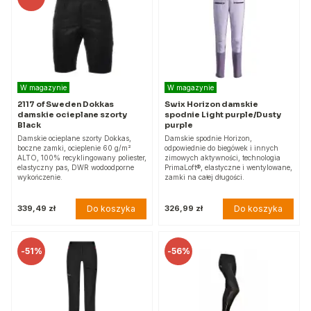
W magazynie
W magazynie
2117 of Sweden Dokkas
Swix Horizon damskie
damskie ocieplane szorty
spodnie Light purple/Dusty
Black
purple
Damskie ocieplane szorty Dokkas,
Damskie spodnie Horizon,
boczne zamki, ocieplenie 60 g/m²
odpowiednie do biegówek i innych
ALTO, 100% recyklingowany poliester,
zimowych aktywności, technologia
elastyczny pas, DWR wodoodporne
PrimaLoft®, elastyczne i wentylowane,
wykończenie.
zamki na całej długości.
Do koszyka
Do koszyka
339,49 zł
326,99 zł
-
51%
-
56%