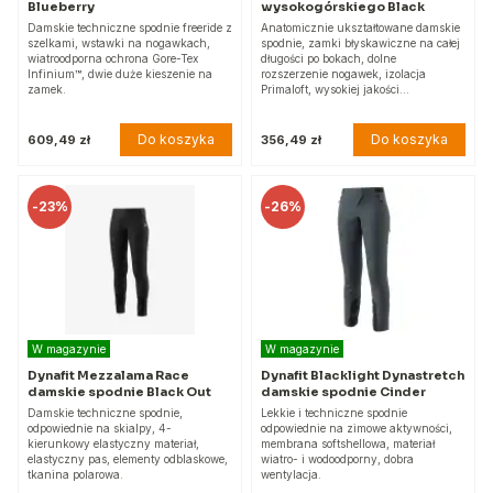
Blueberry
wysokogórskiego Black
Damskie techniczne spodnie freeride z
Anatomicznie ukształtowane damskie
szelkami, wstawki na nogawkach,
spodnie, zamki błyskawiczne na całej
wiatroodporna ochrona Gore-Tex
długości po bokach, dolne
Infinium™, dwie duże kieszenie na
rozszerzenie nogawek, izolacja
zamek.
Primaloft, wysokiej jakości…
Do koszyka
Do koszyka
609,49 zł
356,49 zł
-
23%
-
26%
W magazynie
W magazynie
Dynafit Mezzalama Race
Dynafit Blacklight Dynastretch
damskie spodnie Black Out
damskie spodnie Cinder
Damskie techniczne spodnie,
Lekkie i techniczne spodnie
odpowiednie na skialpy, 4-
odpowiednie na zimowe aktywności,
kierunkowy elastyczny materiał,
membrana softshellowa, materiał
elastyczny pas, elementy odblaskowe,
wiatro- i wodoodporny, dobra
tkanina polarowa.
wentylacja.