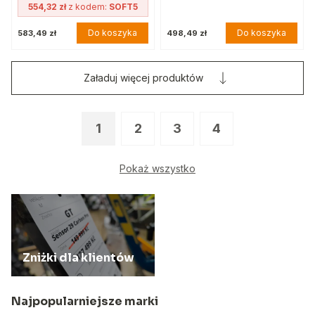
554,32 zł
z kodem:
SOFT5
Do koszyka
Do koszyka
583,49 zł
498,49 zł
Załaduj więcej produktów
1
2
3
4
Pokaż wszystko
Zniżki dla klientów
Najpopularniejsze marki