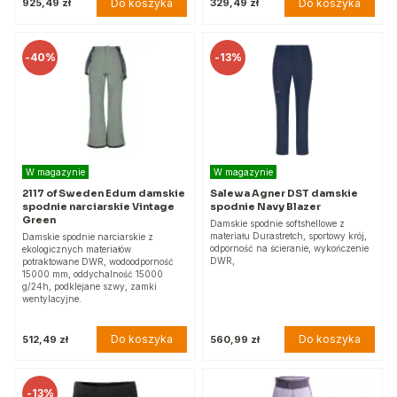
Do koszyka
Do koszyka
925,49 zł
329,49 zł
-
40%
-
13%
W magazynie
W magazynie
2117 of Sweden Edum damskie
Salewa Agner DST damskie
spodnie narciarskie Vintage
spodnie Navy Blazer
Green
Damskie spodnie softshellowe z
materiału Durastretch, sportowy krój,
Damskie spodnie narciarskie z
odporność na ścieranie, wykończenie
ekologicznych materiałów
DWR,
potraktowane DWR, wodoodporność
15000 mm, oddychalność 15000
g/24h, podklejane szwy, zamki
wentylacyjne.
Do koszyka
Do koszyka
512,49 zł
560,99 zł
-
13%