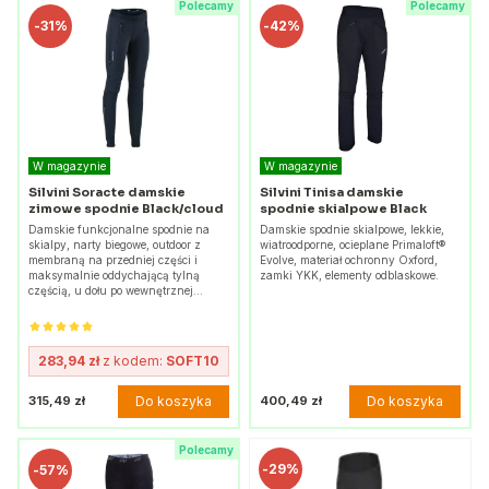
Polecamy
Polecamy
-
31%
-
42%
W magazynie
W magazynie
Silvini Soracte damskie
Silvini Tinisa damskie
zimowe spodnie Black/cloud
spodnie skialpowe Black
Damskie funkcjonalne spodnie na
Damskie spodnie skialpowe, lekkie,
skialpy, narty biegowe, outdoor z
wiatroodporne, ocieplane Primaloft®
membraną na przedniej części i
Evolve, materiał ochronny Oxford,
maksymalnie oddychającą tylną
zamki YKK, elementy odblaskowe.
częścią, u dołu po wewnętrznej…
283,94 zł
z kodem:
SOFT10
Do koszyka
Do koszyka
315,49 zł
400,49 zł
Polecamy
-
29%
-
57%