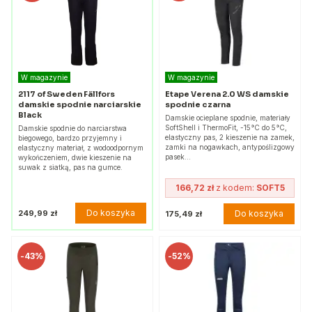
W magazynie
W magazynie
2117 of Sweden Fällfors
Etape Verena 2.0 WS damskie
damskie spodnie narciarskie
spodnie czarna
Black
Damskie ocieplane spodnie, materiały
SoftShell i ThermoFit, -15°C do 5°C,
Damskie spodnie do narciarstwa
elastyczny pas, 2 kieszenie na zamek,
biegowego, bardzo przyjemny i
zamki na nogawkach, antypoślizgowy
elastyczny materiał, z wodoodpornym
pasek…
wykończeniem, dwie kieszenie na
suwak z siatką, pas na gumce.
166,72 zł
z kodem:
SOFT5
Do koszyka
249,99 zł
Do koszyka
175,49 zł
-
43%
-
52%