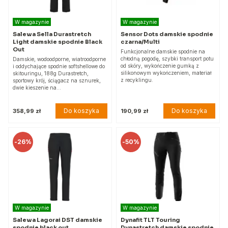
W magazynie
W magazynie
Salewa Sella Durastretch
Sensor Dots damskie spodnie
Light damskie spodnie Black
czarna/Multi
Out
Funkcjonalne damskie spodnie na
chłodną pogodę, szybki transport potu
Damskie, wodoodporne, wiatroodporne
od skóry, wykończenie gumką z
i oddychające spodnie softshellowe do
silikonowym wykończeniem, materiał
skitouringu, 188g Durastretch,
z recyklingu.
sportowy krój, ściągacz na sznurek,
dwie kieszenie na…
Do koszyka
Do koszyka
358,99 zł
190,99 zł
-
26%
-
50%
W magazynie
W magazynie
Salewa Lagorai DST damskie
Dynafit TLT Touring
spodnie black out
Dynastretch damskie spodnie