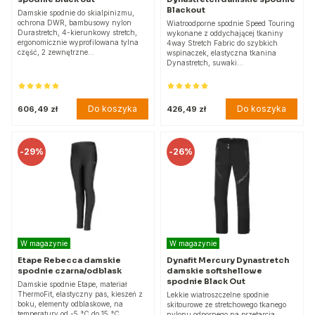
Blackout
Damskie spodnie do skialpinizmu,
ochrona DWR, bambusowy nylon
Wiatroodporne spodnie Speed Touring
Durastretch, 4-kierunkowy stretch,
wykonane z oddychającej tkaniny
ergonomicznie wyprofilowana tylna
4way Stretch Fabric do szybkich
część, 2 zewnętrzne…
wspinaczek, elastyczna tkanina
Dynastretch, suwaki…
Do koszyka
Do koszyka
606,49 zł
426,49 zł
-
29%
-
26%
W magazynie
W magazynie
Etape Rebecca damskie
Dynafit Mercury Dynastretch
spodnie czarna/odblask
damskie softshellowe
spodnie Black Out
Damskie spodnie Etape, materiał
ThermoFit, elastyczny pas, kieszeń z
Lekkie wiatroszczelne spodnie
boku, elementy odblaskowe, na
skitourowe ze stretchowego tkanego
temperatury od -5 °C do 15 °C.
nylonu odpornego na przetarcia,