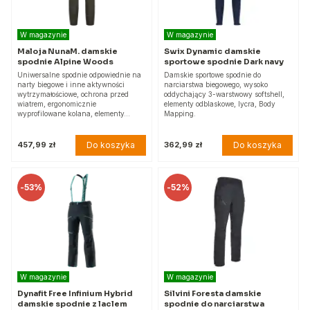
W magazynie
W magazynie
Maloja NunaM. damskie
Swix Dynamic damskie
spodnie Alpine Woods
sportowe spodnie Dark navy
Uniwersalne spodnie odpowiednie na
Damskie sportowe spodnie do
narty biegowe i inne aktywności
narciarstwa biegowego, wysoko
wytrzymałościowe, ochrona przed
oddychający 3-warstwowy softshell,
wiatrem, ergonomicznie
elementy odblaskowe, lycra, Body
wyprofilowane kolana, elementy…
Mapping.
Do koszyka
Do koszyka
457,99 zł
362,99 zł
-
53%
-
52%
W magazynie
W magazynie
Dynafit Free Infinium Hybrid
Silvini Foresta damskie
damskie spodnie z laclem
spodnie do narciarstwa